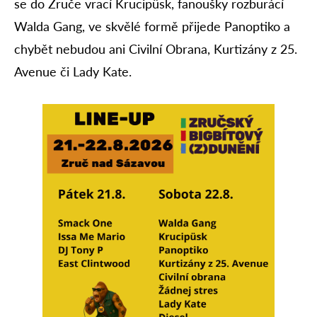
se do Zruče vrací Krucipüsk, fanoušky rozburácí
Walda Gang, ve skvělé formě přijede Panoptiko a
chybět nebudou ani Civilní Obrana, Kurtizány z 25.
Avenue či Lady Kate.