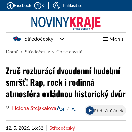
Facebook
X
Přihlásit se
Středočeský
Menu
Domů
Středočeský
Co se chystá
Zruč rozburácí dvoudenní hudební
smršť! Rap, rock i rodinná
atmosféra ovládnou historický dvůr
Aa
/
Helena Stejskalova
Aa
Přehrát článek
12. 5. 2026, 16:32
Středočeský