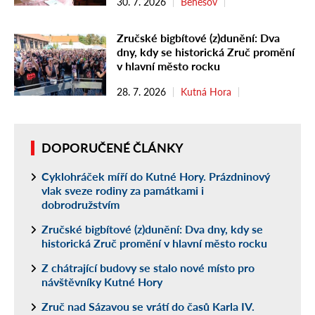
30. 7. 2026
Benešov
Zručské bigbítové (z)dunění: Dva
dny, kdy se historická Zruč promění
v hlavní město rocku
28. 7. 2026
Kutná Hora
DOPORUČENÉ ČLÁNKY
Cyklohráček míří do Kutné Hory. Prázdninový
vlak sveze rodiny za památkami i
dobrodružstvím
Zručské bigbítové (z)dunění: Dva dny, kdy se
historická Zruč promění v hlavní město rocku
Z chátrající budovy se stalo nové místo pro
návštěvníky Kutné Hory
Zruč nad Sázavou se vrátí do časů Karla IV.