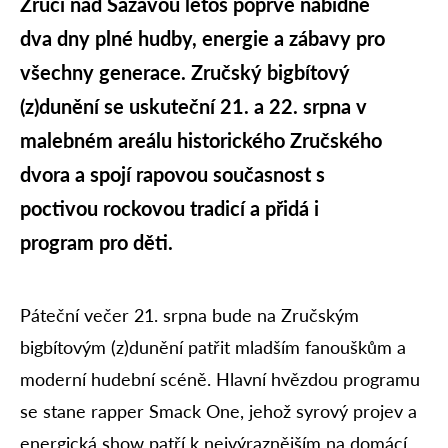
Zruči nad Sázavou letos poprvé nabídne
dva dny plné hudby, energie a zábavy pro
všechny generace. Zručský bigbítový
(z)dunění se uskuteční 21. a 22. srpna v
malebném areálu historického Zručského
dvora a spojí rapovou současnost s
poctivou rockovou tradicí a přidá i
program pro děti.
Páteční večer 21. srpna bude na Zručským
bigbítovým (z)dunění patřit mladším fanouškům a
moderní hudební scéně. Hlavní hvězdou programu
se stane rapper Smack One, jehož syrový projev a
energická show patří k nejvýraznějším na domácí