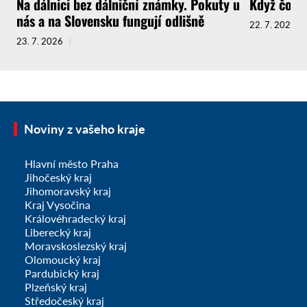
Na dálnici bez dálniční známky. Pokuty u
Když čokol
nás a na Slovensku fungují odlišně
22. 7. 2026
23. 7. 2026
Noviny z vašeho kraje
Hlavní město Praha
Jihočeský kraj
Jihomoravský kraj
Kraj Vysočina
Královéhradecký kraj
Liberecký kraj
Moravskoslezský kraj
Olomoucký kraj
Pardubický kraj
Plzeňský kraj
Středočeský kraj