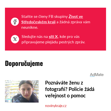
Staňte se členy FB skupiny
Život ve
Středočeském kraji
a žádná zpráva vám
neunikne.
Sledujte nás na
síti X
, kde pro vás
připravujeme plejádu pestrých zpráv.
Doporučujeme