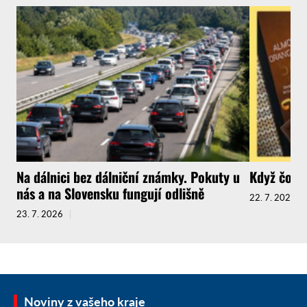
Na dálnici bez dálniční známky. Pokuty u
Když čokol
nás a na Slovensku fungují odlišně
22. 7. 2026
23. 7. 2026
Noviny z vašeho kraje