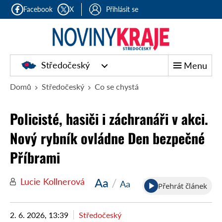
Facebook
X
Přihlásit se
Středočeský
Menu
Domů
Středočeský
Co se chystá
Policisté, hasiči i záchranáři v akci.
Nový rybník ovládne Den bezpečné
Příbrami
Aa
/
Lucie Kollnerová
Aa
Přehrát článek
2. 6. 2026, 13:39
Středočeský