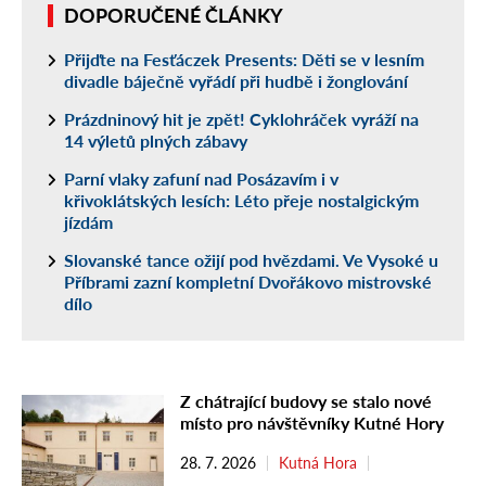
DOPORUČENÉ ČLÁNKY
Přijďte na Fesťáczek Presents: Děti se v lesním
divadle báječně vyřádí při hudbě i žonglování
Prázdninový hit je zpět! Cyklohráček vyráží na
14 výletů plných zábavy
Parní vlaky zafuní nad Posázavím i v
křivoklátských lesích: Léto přeje nostalgickým
jízdám
Slovanské tance ožijí pod hvězdami. Ve Vysoké u
Příbrami zazní kompletní Dvořákovo mistrovské
dílo
Z chátrající budovy se stalo nové
místo pro návštěvníky Kutné Hory
28. 7. 2026
Kutná Hora