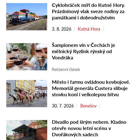
Cyklohráček míří do Kutné Hory.
Prázdninový vlak sveze rodiny za
památkami i dobrodružstvím
3. 8. 2026
Kutná Hora
Šampionem vín v Čechách je
mělnický Ryzlink rýnský od
Vondráka
Reklamní článek
Město i farmu ovládnou kovbojové.
Memoriál generála Custera slibuje
stovku koní i velkolepou bitvu
30. 7. 2026
Benešov
Divadlo pod širým nebem. Kladno
otevře novou letní scénu v
Dvořákových sadech