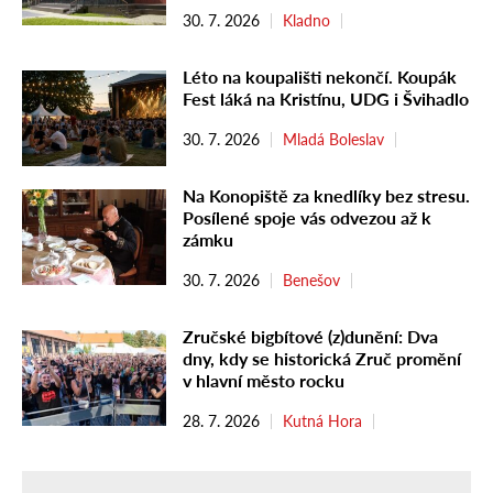
30. 7. 2026
Kladno
Léto na koupališti nekončí. Koupák
Fest láká na Kristínu, UDG i Švihadlo
30. 7. 2026
Mladá Boleslav
Na Konopiště za knedlíky bez stresu.
Posílené spoje vás odvezou až k
zámku
30. 7. 2026
Benešov
Zručské bigbítové (z)dunění: Dva
dny, kdy se historická Zruč promění
v hlavní město rocku
28. 7. 2026
Kutná Hora