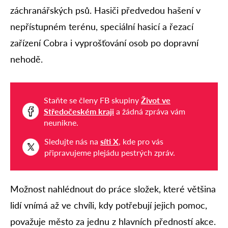
záchranářských psů. Hasiči předvedou hašení v
nepřístupném terénu, speciální hasicí a řezací
zařízení Cobra i vyprošťování osob po dopravní
nehodě.
Staňte se členy FB skupiny
Život ve
Středočeském kraji
a žádná zpráva vám
neunikne.
Sledujte nás na
síti X
, kde pro vás
připravujeme plejádu pestrých zpráv.
Možnost nahlédnout do práce složek, které většina
lidí vnímá až ve chvíli, kdy potřebují jejich pomoc,
považuje město za jednu z hlavních předností akce.