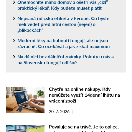
Onemocníte mimo domov a ošetří vás „cizí“
praktický lékař. Kdy budete muset platit
Nepsaná řidičská etiketa v Evropě. Co byste
měli vědět před letní cestou (nejen) o
„blikačkách“
Moderní léky na hubnutí fungují, ale nejsou
zázračné. Co očekávat a jak získat maximum
Na dálnici bez dálniční známky. Pokuty u nás a
na Slovensku fungují odlišně
Chytře na online nákupy. Kdy
nemůžete využít 14denní lhůtu na
vrácení zboží
20. 7. 2026
Povaluje se na trávě. Je to opilec,