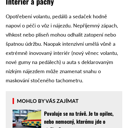
Interiér a pachy
Opotřebení volantu, pedálů a sedaček hodně
napoví o péči o vůz i nájezdu. Nepříjemný zápach,
vlhkost nebo plíseň mohou odhalit zatopení nebo
špatnou údržbu. Naopak intenzivní umělá vůně a
extrémně inovovaný interiér (nový věnec volantu,
nové gumy na pedálech) u auta s deklarovaným
nízkým nájezdem může znamenat snahu o
maskování stočeného tachometru.
MOHLO BY VÁS ZAJÍMAT
Povaluje se na trávě. Je to opilec,
nebo nemocný, kterému jde o