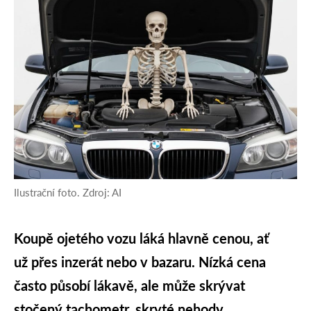
Ilustrační foto. Zdroj: AI
Koupě ojetého vozu láká hlavně cenou, ať
už přes inzerát nebo v bazaru. Nízká cena
často působí lákavě, ale může skrývat
stočený tachometr, skryté nehody,