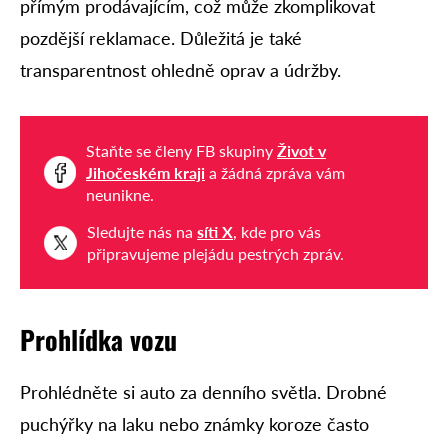
přímým prodávajícím, což může zkomplikovat
pozdější reklamace. Důležitá je také
transparentnost ohledně oprav a údržby.
Staňte se členy FB skupiny
Život v
Jihočeském kraji
a žádná zpráva vám
neunikne.
Sledujte nás na
síti X
, kde pro vás
připravujeme plejádu pestrých zpráv.
Prohlídka vozu
Prohlédněte si auto za denního světla. Drobné
puchýřky na laku nebo známky koroze často