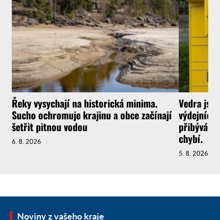
Řeky vysychají na historická minima.
Vedra jsou
Sucho ochromuje krajinu a obce začínají
výdejních 
šetřit pitnou vodou
přibývá a 
chybí.
6. 8. 2026
5. 8. 2026
Noviny z vašeho kraje