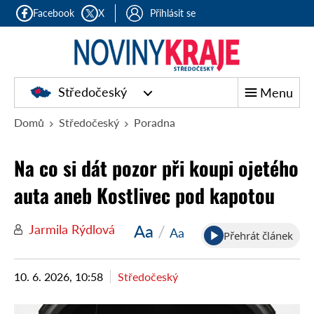
Facebook
X
Přihlásit se
Středočeský
Menu
Domů
Středočeský
Poradna
Na co si dát pozor při koupi ojetého
auta aneb Kostlivec pod kapotou
Aa
/
Jarmila Rýdlová
Aa
Přehrát článek
10. 6. 2026, 10:58
Středočeský