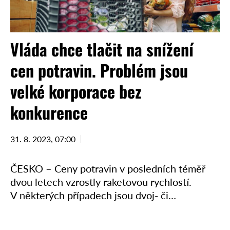
Vláda chce tlačit na snížení
cen potravin. Problém jsou
velké korporace bez
konkurence
31. 8. 2023, 07:00
ČESKO – Ceny potravin v posledních téměř
dvou letech vzrostly raketovou rychlostí.
V některých případech jsou dvoj- či
trojnásobné ve srovnání s rokem 2021.
Ačkoliv se ze strany potravinářských firem