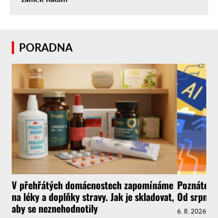
PORADNA
V přehřátých domácnostech zapomínáme
Poznáte, ž
na léky a doplňky stravy. Jak je skladovat,
Od srpna t
aby se neznehodnotily
6. 8. 2026