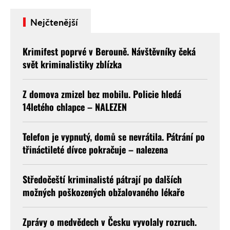
objevovala argumentace týkající …
Nejčtenější
Krimifest poprvé v Berouně. Návštěvníky čeká
svět kriminalistiky zblízka
Z domova zmizel bez mobilu. Policie hledá
14letého chlapce – NALEZEN
Telefon je vypnutý, domů se nevrátila. Pátrání po
třináctileté dívce pokračuje – nalezena
Středočeští kriminalisté pátrají po dalších
možných poškozených obžalovaného lékaře
Zprávy o medvědech v Česku vyvolaly rozruch.