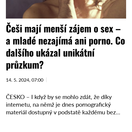
Češi mají menší zájem o sex –
a mladé nezajímá ani porno. Co
dalšího ukázal unikátní
průzkum?
14. 5. 2024, 07:00
ČESKO – I když by se mohlo zdát, že díky
internetu, na němž je dnes pornografický
materiál dostupný v podstatě každému bez
rozdílu věku, bude právě mladá generace o
tyto obsahy, …