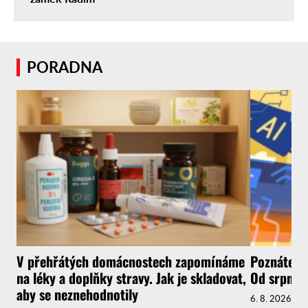
PORADNA
V přehřátých domácnostech zapomínáme
Poznáte, ž
na léky a doplňky stravy. Jak je skladovat,
Od srpna t
aby se neznehodnotily
6. 8. 2026