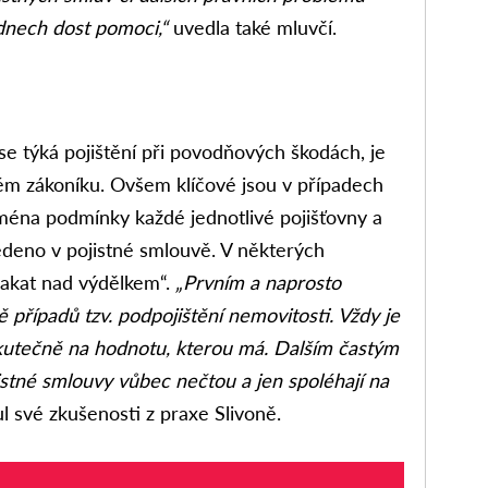
dnech dost pomoci,“
uvedla také mluvčí.
 se týká pojištění při povodňových škodách, je
m zákoníku. Ovšem klíčové jsou v případech
jména podmínky každé jednotlivé pojišťovny a
edeno v pojistné smlouvě. V některých
plakat nad výdělkem“.
„Prvním a naprosto
případů tzv. podpojištění nemovitosti. Vždy je
skutečně na hodnotu, kterou má. Dalším častým
istné smlouvy vůbec nečtou a jen spoléhají na
l své zkušenosti z praxe Slivoně.