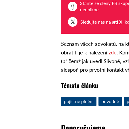
Staňte se členy FB skup
neunikne.
Sledujte nás na
síti X
, k
Seznam všech advokátů, na kt
obrátit, je k nalezení
zde
. Kon
(přičemž jak uvedl Slivoně, 
alespoň pro prvotní kontakt v
Témata článku
pojistné plnění
povodně
Doporučujeme