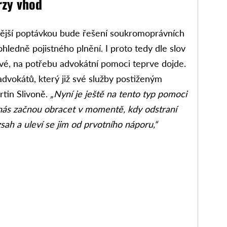
rzy vhod
stější poptávkou bude řešení soukromoprávních
hledně pojistného plnění. I proto tedy dle slov
vé, na potřebu advokátní pomoci teprve dojde.
advokátů, který již své služby postiženým
tin Slivoně.
„Nyní je ještě na tento typ pomoci
a nás začnou obracet v momentě, kdy odstraní
zsah a uleví se jim od prvotního náporu,“