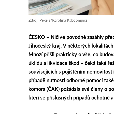
Zdroj: Pexels/Karolina Kaboompics
ČESKO – Ničivé povodně zasáhly pře
Jihočeský kraj. V některých lokalitác
Mnozí přišli prakticky o vše, co budo
úklidu a likvidace škod – čeká také ř
souvisejících s pojištěním nemovitostí
případě nutnosti odborné pomoci také
komora (ČAK) požádala své členy o po
kteří se příslušných případů ochotně 