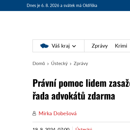
Dnes je 6. 8. 2026
a svátek má Oldřiška
Váš kraj
Zprávy
Krimi
Domů
Ústecký
Zprávy
Právní pomoc lidem zasaž
řada advokátů zdarma
Mirka Dobešová
19. 9. 2024, 07:00
Ústecký