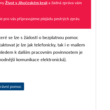
iny
Život v Jihočeském kraji
a žádná zpráva vám
de pro vás připravujeme plejádu pestrých zpráv.
eré se lze s žádostí o bezplatnou pomoc
taktovat je lze jak telefonicky, tak i e-mailem
vzhledem k dalším pracovním povinnostem je
hodnější komunikace elektronická).
právní pomoc