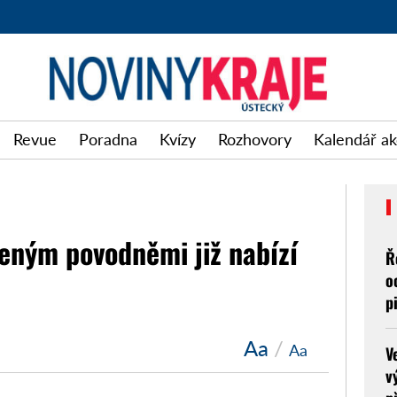
Revue
Poradna
Kvízy
Rozhovory
Kalendář ak
eným povodněmi již nabízí
Ř
o
p
Aa
/
Aa
V
v