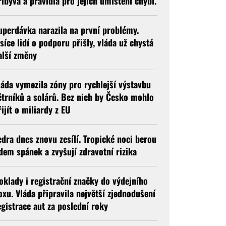
řibývá a pravidla pro jejich umístění chybí.
uperdávka narazila na první problémy.
isíce lidí o podporu přišly, vláda už chystá
alší změny
láda vymezila zóny pro rychlejší výstavbu
ětrníků a solárů. Bez nich by Česko mohlo
řijít o miliardy z EU
edra dnes znovu zesílí. Tropické noci berou
idem spánek a zvyšují zdravotní rizika
oklady i registrační značky do výdejního
oxu. Vláda připravila největší zjednodušení
egistrace aut za poslední roky