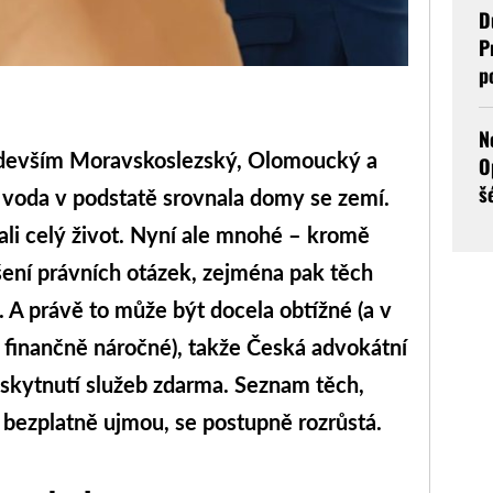
D
P
p
N
devším Moravskoslezský, Olomoucký a
O
š
h voda v podstatě srovnala domy se zemí.
vali celý život. Nyní ale mnohé – kromě
ešení právních otázek, zejména pak těch
. A právě to může být docela obtížné (a v
 finančně náročné), takže Česká advokátní
skytnutí služeb zdarma. Seznam těch,
a bezplatně ujmou, se postupně rozrůstá.