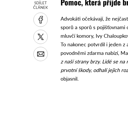
Pomoc, která přijde b
SDÍLET
ČLÁNEK
Advokáti očekávají, že nejča
sporů a sporů s pojišťovnami o
mluvčí komory, Ivy Chaloupko
To nakonec potvrdil i jeden z 
povodněmi zdarma nabízí, Mar
z naší strany brzy. Lidé se n
prvotní škody, odhalí jejich ro
objasnil.