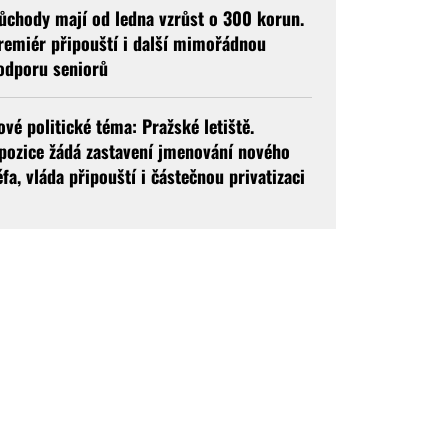
ůchody mají od ledna vzrůst o 300 korun.
remiér připouští i další mimořádnou
odporu seniorů
ové politické téma: Pražské letiště.
pozice žádá zastavení jmenování nového
éfa, vláda připouští i částečnou privatizaci