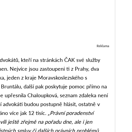
Reklama
dvokátů, kteří na stránkách ČAK své služby
men. Nejvíce jsou zastoupeni ti z Prahy, dva
ka, jeden z kraje Moravskoslezského s
 Bruntálu, další pak poskytuje pomoc přímo na
le upřesnila Chaloupková, seznam zdaleka není
í advokáti budou postupně hlásit, ostatně v
áno více jak 12 tisíc.
„Právní poradenství
íli ještě zřejmě na pořadu dne, ale i jen
istných smluv či dalších právních problémů