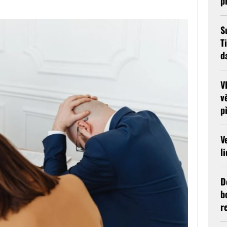
p
S
T
d
V
v
p
V
l
D
b
r