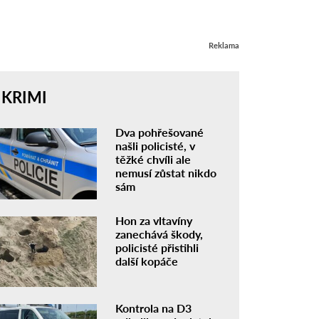
Reklama
KRIMI
Dva pohřešované
našli policisté, v
těžké chvíli ale
nemusí zůstat nikdo
sám
Hon za vltavíny
zanechává škody,
policisté přistihli
další kopáče
Kontrola na D3