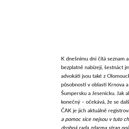
K dnešnímu dni čítá seznam a
bezplatně nabízejí, šestnáct j
advokáti jsou také z Olomouc
působností v oblasti Krnova a
Šumpersku a Jesenicku. Jak a
konečný – očekává, že se dalš
ČAK je jich aktuálně registrov
a pomoc sice nejsou v tuto chv
drobná rada zdarma stran poj