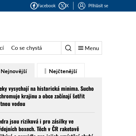
Facebook
X
Přihlásit se
cí
Co se chystá
Menu
Nejnovější
Nejčtenější
eky vysychají na historická minima. Sucho
chromuje krajinu a obce začínají šetřit
itnou vodou
edra jsou riziková i pro zásilky ve
ýdejních boxech. Těch v ČR raketově