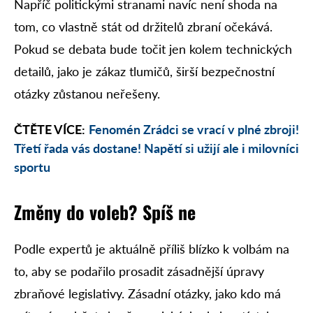
Napříč politickými stranami navíc není shoda na
tom, co vlastně stát od držitelů zbraní očekává.
Pokud se debata bude točit jen kolem technických
detailů, jako je zákaz tlumičů, širší bezpečnostní
otázky zůstanou neřešeny.
ČTĚTE VÍCE:
Fenomén Zrádci se vrací v plné zbroji!
Třetí řada vás dostane! Napětí si užijí ale i milovníci
sportu
Změny do voleb? Spíš ne
Podle expertů je aktuálně příliš blízko k volbám na
to, aby se podařilo prosadit zásadnější úpravy
zbraňové legislativy. Zásadní otázky, jako kdo má