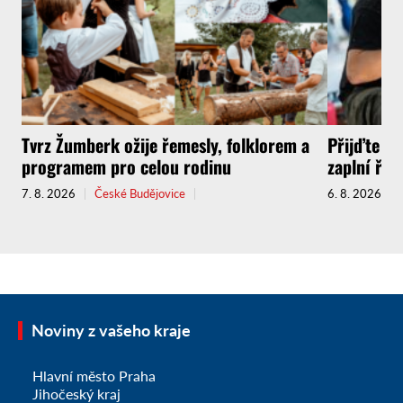
Tvrz Žumberk ožije řemesly, folklorem a
Přijďte za
programem pro celou rodinu
zaplní řem
7. 8. 2026
České Budějovice
6. 8. 2026
Noviny z vašeho kraje
Hlavní město Praha
Jihočeský kraj