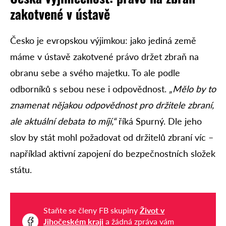
zakotvené v ústavě
Česko je evropskou výjimkou: jako jediná země
máme v ústavě zakotvené právo držet zbraň na
obranu sebe a svého majetku. To ale podle
odborníků s sebou nese i odpovědnost.
„Mělo by to
znamenat nějakou odpovědnost pro držitele zbraní,
ale aktuální debata to míjí,“
říká Spurný. Dle jeho
slov by stát mohl požadovat od držitelů zbraní víc –
například aktivní zapojení do bezpečnostních složek
státu.
Staňte se členy FB skupiny
Život v
Jihočeském kraji
a žádná zpráva vám