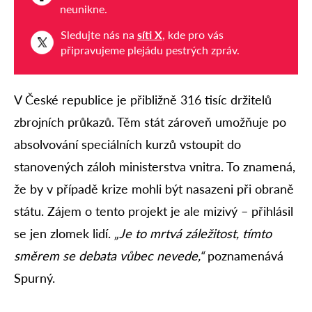
neunikne.
Sledujte nás na
síti X
, kde pro vás
připravujeme plejádu pestrých zpráv.
V České republice je přibližně 316 tisíc držitelů
zbrojních průkazů. Těm stát zároveň umožňuje po
absolvování speciálních kurzů vstoupit do
stanovených záloh ministerstva vnitra. To znamená,
že by v případě krize mohli být nasazeni při obraně
státu. Zájem o tento projekt je ale mizivý – přihlásil
se jen zlomek lidí.
„Je to mrtvá záležitost, tímto
směrem se debata vůbec nevede,“
poznamenává
Spurný.