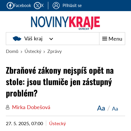
Facebook
X
Přihlásit se
Váš kraj
Menu
Domů
Ústecký
Zprávy
Zbraňové zákony nejspíš opět na
stole: jsou tlumiče jen zástupný
problém?
Aa
/
Mirka Dobešová
Aa
27. 5. 2025, 07:00
Ústecký