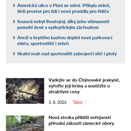
Americká ulice v Plzni se mění. Přibyla zeleň,
širší prostor pro lidi i nová pravidla pro řidiče
Soused nebyl lhostejný, díky jeho všímavosti
pomohl ženě s epileptickým záchvatem
Areál u krytého bazénu doplní nová parkovací
místa, sportoviště i zeleň
Skalní svah nad sportovišti zabezpečí sítě i ploty
Vydejte se do Chýnovské jeskyně,
vyfoťte její krásy a soutěžte o
atraktivní ceny
3. 8. 2026
Tábor
Nová stezka přiblíží veřejnosti
přírodní zákoutí zámecké obory