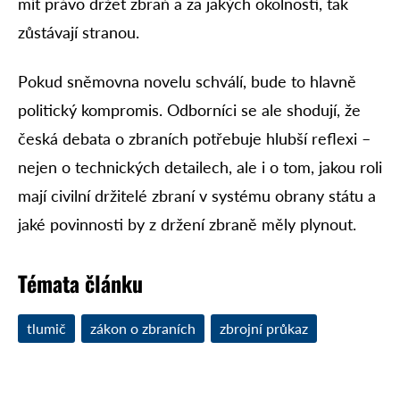
mít právo držet zbraň a za jakých okolností, tak
zůstávají stranou.
Pokud sněmovna novelu schválí, bude to hlavně
politický kompromis. Odborníci se ale shodují, že
česká debata o zbraních potřebuje hlubší reflexi –
nejen o technických detailech, ale i o tom, jakou roli
mají civilní držitelé zbraní v systému obrany státu a
jaké povinnosti by z držení zbraně měly plynout.
Témata článku
tlumič
zákon o zbraních
zbrojní průkaz