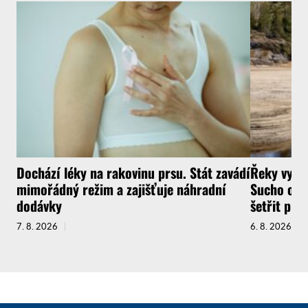
Dochází léky na rakovinu prsu. Stát zavádí
Řeky vysyc
mimořádný režim a zajišťuje náhradní
Sucho ochr
dodávky
šetřit pit
7. 8. 2026
6. 8. 2026