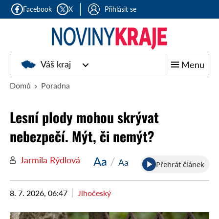
Facebook
X
Přihlásit se
Noviny
Váš kraj
Menu
kraje
Domů
Poradna
Lesní plody mohou skrývat
nebezpečí. Mýt, či nemýt?
Aa
/
Jarmila Rýdlová
Aa
Přehrát článek
8. 7. 2026, 06:47
Jihočeský