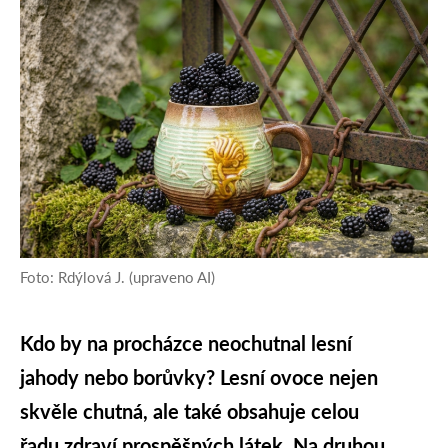
Foto: Rdýlová J. (upraveno AI)
Kdo by na procházce neochutnal lesní
jahody nebo borůvky? Lesní ovoce nejen
skvěle chutná, ale také obsahuje celou
řadu zdraví prospěšných látek. Na druhou