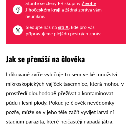
Staňte se členy FB skupiny
Život v
Jihočeském kraji
a žádná zpráva vám
neunikne.
Sledujte nás na
síti X
, kde pro vás
připravujeme plejádu pestrých zpráv.
Jak se přenáší na člověka
Infikované zvíře vylučuje trusem velké množství
mikroskopických vajíček tasemnice, která mohou v
prostředí dlouhodobě přežívat a kontaminovat
půdu i lesní plody. Pokud je člověk nevědomky
pozře, může se v jeho těle začít vyvíjet larvální
stadium parazita, které nejčastěji napadá játra.