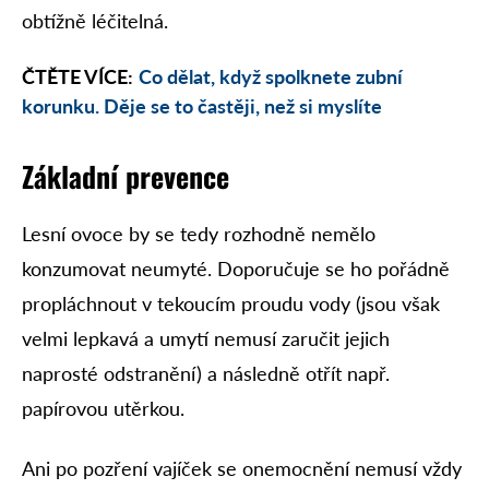
obtížně léčitelná.
ČTĚTE VÍCE:
Co dělat, když spolknete zubní
korunku. Děje se to častěji, než si myslíte
Základní prevence
Lesní ovoce by se tedy rozhodně nemělo
konzumovat neumyté. Doporučuje se ho pořádně
propláchnout v tekoucím proudu vody (jsou však
velmi lepkavá a umytí nemusí zaručit jejich
naprosté odstranění) a následně otřít např.
papírovou utěrkou.
Ani po pozření vajíček se onemocnění nemusí vždy