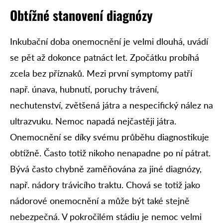
Obtížné stanovení diagnózy
Inkubační doba onemocnění je velmi dlouhá, uvádí
se pět až dokonce patnáct let. Zpočátku probíhá
zcela bez příznaků. Mezi první symptomy patří
např. únava, hubnutí, poruchy trávení,
nechutenství, zvětšená játra a nespecifický nález na
ultrazvuku. Nemoc napadá nejčastěji játra.
Onemocnění se díky svému průběhu diagnostikuje
obtížně. Často totiž nikoho nenapadne po ní pátrat.
Bývá často chybně zaměňována za jiné diagnózy,
např. nádory trávicího traktu. Chová se totiž jako
nádorové onemocnění a může být také stejně
nebezpečná. V pokročilém stádiu je nemoc velmi