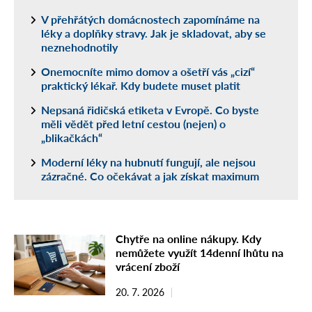
V přehřátých domácnostech zapomínáme na
léky a doplňky stravy. Jak je skladovat, aby se
neznehodnotily
Onemocníte mimo domov a ošetří vás „cizí“
praktický lékař. Kdy budete muset platit
Nepsaná řidičská etiketa v Evropě. Co byste
měli vědět před letní cestou (nejen) o
„blikačkách“
Moderní léky na hubnutí fungují, ale nejsou
zázračné. Co očekávat a jak získat maximum
Chytře na online nákupy. Kdy
nemůžete využít 14denní lhůtu na
vrácení zboží
20. 7. 2026