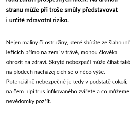
stranu může při troše smůly představovat
i určité zdravotní riziko.
Nejen maliny či ostružiny, které sbíráte ze šlahounů
ležících přímo na zemi v trávě, mohou člověka
ohrozit na zdraví. Skryté nebezpečí může číhat také
na plodech nacházejících se o něco výše.
Potenciálně nebezpečné je tedy v podstatě cokoli,
na čem ulpí trus infikovaného zvířete a co můžeme
nevědomky pozřít.