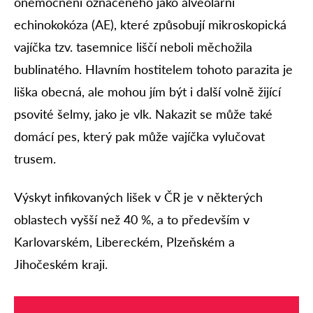
onemocnění označeného jako alveolární
echinokokóza (AE), které způsobují mikroskopická
vajíčka tzv. tasemnice liščí neboli měchožila
bublinatého. Hlavním hostitelem tohoto parazita je
liška obecná, ale mohou jím být i další volně žijící
psovité šelmy, jako je vlk. Nakazit se může také
domácí pes, který pak může vajíčka vylučovat
trusem.
Výskyt infikovaných lišek v ČR je v některých
oblastech vyšší než 40 %, a to především v
Karlovarském, Libereckém, Plzeňském a
Jihočeském kraji.