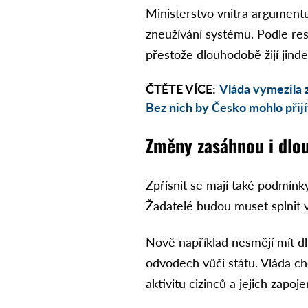
Ministerstvo vnitra argumentu
zneužívání systému. Podle res
přestože dlouhodobě žijí jind
ČTĚTE VÍCE:
Vláda vymezila z
Bez nich by Česko mohlo přijí
Změny zasáhnou i dlo
Zpřísnit se mají také podmínk
Žadatelé budou muset splnit 
Nově například nesmějí mít d
odvodech vůči státu. Vláda c
aktivitu cizinců a jejich zapoj