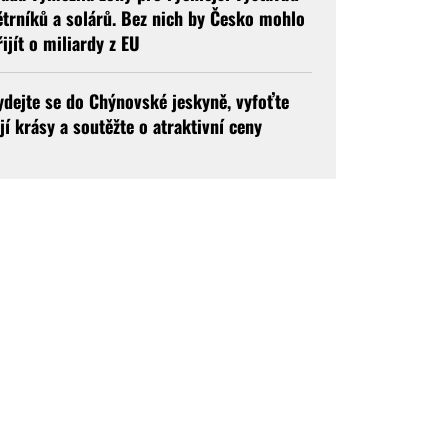
ětrníků a solárů. Bez nich by Česko mohlo
řijít o miliardy z EU
ydejte se do Chýnovské jeskyně, vyfoťte
ejí krásy a soutěžte o atraktivní ceny