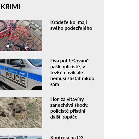
KRIMI
Krádeže kol mají
svého podezřelého
Dva pohřešované
našli policisté, v
těžké chvíli ale
nemusí zůstat nikdo
sám
Hon za vltavíny
zanechává škody,
policisté přistihli
další kopáče
Kontrola na D3