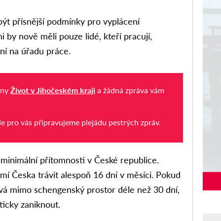
ýt přísnější podmínky pro vyplácení
 by nově měli pouze lidé, kteří pracují,
aní na úřadu práce.
iny
Život v Jihočeském kraji
a žádná zpráva vám
de pro vás připravujeme plejádu pestrých zpráv.
minimální přítomnosti v České republice.
í Česka trávit alespoň 16 dní v měsíci. Pokud
vá mimo schengenský prostor déle než 30 dní,
icky zaniknout.