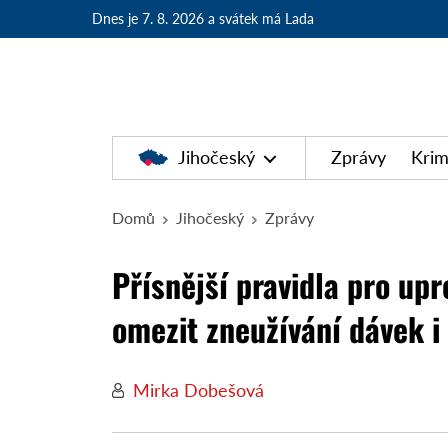
Dnes je 7. 8. 2026
a svátek má Lada
Jihočeský
Zprávy
Krim
Domů
Jihočeský
Zprávy
Přísnější pravidla pro upr
omezit zneužívání dávek i
Mirka Dobešová