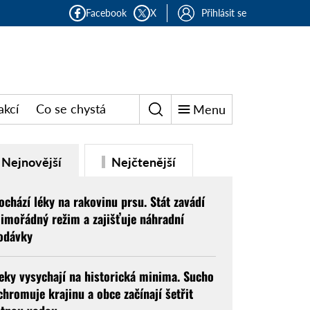
Facebook
X
Přihlásit se
akcí
Co se chystá
Menu
Nejnovější
Nejčtenější
ochází léky na rakovinu prsu. Stát zavádí
imořádný režim a zajišťuje náhradní
odávky
eky vysychají na historická minima. Sucho
chromuje krajinu a obce začínají šetřit