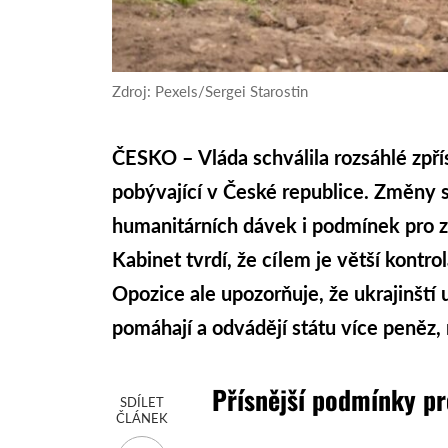
Zdroj: Pexels/Sergei Starostin
ČESKO – Vláda schválila rozsáhlé zpří
pobývající v České republice. Změny 
humanitárních dávek i podmínek pro z
Kabinet tvrdí, že cílem je větší kontr
Opozice ale upozorňuje, že ukrajinští
pomáhají a odvádějí státu více peněz, n
Přísnější podmínky pr
SDÍLET
ČLÁNEK