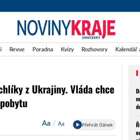
i
Revue
Poradna
Kvízy
Rozhovory
Kalendář 
chlíky z Ukrajiny. Vláda chce
D
m
 pobytu
d
Aa
/
Aa
Ř
Přehrát článek
o