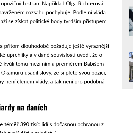
u opozičních stran. Například Olga Richterová
 navrženém rozsahu pochybuje. Podle ní vláda
aží se získat politické body tvrdším přístupem
přitom dlouhodobě požaduje ještě výraznější
é uprchlíky a v dané souvislosti uvedl, že o
vě kvůli tomu mezi ním a premiérem Babišem
 Okamuru usadil slovy, že si plete svou pozici,
 není členem vlády, a tak není pro podobná
iardy na daních
je téměř 390 tisíc lidí s dočasnou ochranou z
ich tvoří děti a mladiství.