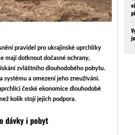
v
p
V
j
snění pravidel pro ukrajinské uprchlíky
se mají dotknout dočasné ochrany,
ískání zvláštního dlouhodobého pobytu.
ola systému a omezení jeho zneužívání.
 uprchlíci české ekonomice dlouhodobě
ež kolik stojí jejich podpora.
o dávky i pobyt