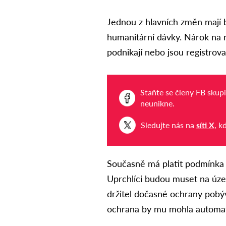
Jednou z hlavních změn mají b
humanitární dávky. Nárok na ni
podnikají nebo jsou registrov
Staňte se členy FB skup
neunikne.
Sledujte nás na
síti X
, k
Současně má platit podmínka 
Uprchlíci budou muset na územ
držitel dočasné ochrany pobý
ochrana by mu mohla automat