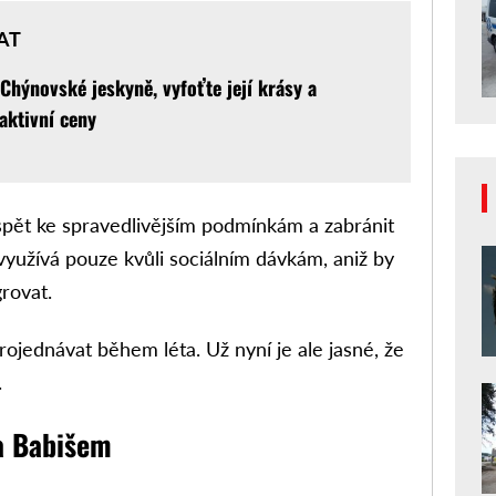
AT
 Chýnovské jeskyně, vyfoťte její krásy a
aktivní ceny
spět ke spravedlivějším podmínkám a zabránit
 využívá pouze kvůli sociálním dávkám, aniž by
rovat.
rojednávat během léta. Už nyní je ale jasné, že
.
a Babišem