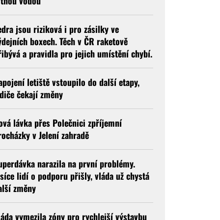
itnou vodou
edra jsou riziková i pro zásilky ve
ýdejních boxech. Těch v ČR raketově
řibývá a pravidla pro jejich umístění chybí.
apojení letiště vstoupilo do další etapy,
idiče čekají změny
ová lávka přes Polečnici zpříjemní
rocházky v Jelení zahradě
uperdávka narazila na první problémy.
isíce lidí o podporu přišly, vláda už chystá
alší změny
láda vymezila zóny pro rychlejší výstavbu