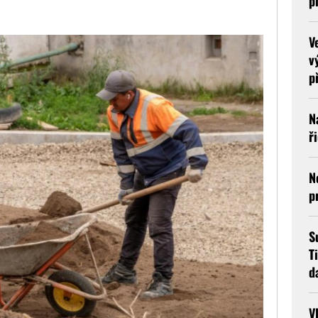
p
V
v
p
N
ř
N
p
S
T
d
V