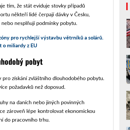
je tím, že stát eviduje stovky případů
ortu někteří lidé čerpají dávky v Česku,
e nebo nesplňují podmínky pobytu.
óny pro rychlejší výstavbu větrníků a solárů.
t o miliardy z EU
uhodobý pobyt
y pro získání zvláštního dlouhodobého pobytu.
více požadavků než doposud.
luhy na daních nebo jiných povinných
hce zároveň lépe kontrolovat ekonomickou
ení do pracovního trhu.