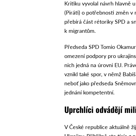
Kritiku vyvolal návrh hlavně 
(Piráti) o potřebnosti změn v
přebírá část rétoriky SPD a sn
k migrantům.
Předseda SPD Tomio Okamura 
omezení podpory pro ukrajinsk
nich jedná na úrovni EU. Prá
vznikl také spor, v němž Babiš
neboť jako předseda Sněmovny
jednání kompetentní.
Uprchlíci odvádějí mil
V České republice aktuálně ži
Ukrajiny. Přibližně sto tisíc z n