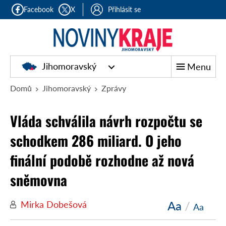
Facebook
X
Přihlásit se
Jihomoravský
Menu
Domů
Jihomoravský
Zprávy
Vláda schválila návrh rozpočtu se
schodkem 286 miliard. O jeho
finální podobě rozhodne až nová
sněmovna
Aa
/
Mirka Dobešová
Aa