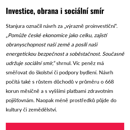
Investice, obrana i sociální smír
Stanjura označil návrh za „výrazně proinvestiční“.
„Pomůže české ekonomice jako celku, zajistí
obranyschopnost naší země a posílí naši
energetickou bezpečnost a soběstačnost. Současně
udržuje sociální smír,“
shrnul. Víc peněz má
směřovat do školství či podpory bydlení. Návrh
počítá také s růstem důchodů v průměru o 668
korun měsíčně a s vyššími platbami zdravotním
pojišťovnám. Naopak méně prostředků půjde do
kultury či zemědělství.