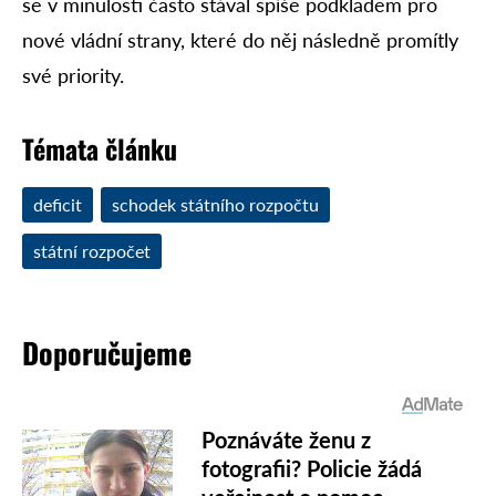
se v minulosti často stával spíše podkladem pro
nové vládní strany, které do něj následně promítly
své priority.
Témata článku
deficit
schodek státního rozpočtu
státní rozpočet
Doporučujeme