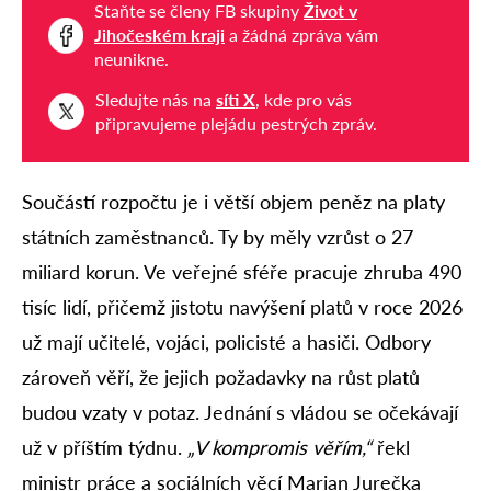
Staňte se členy FB skupiny
Život v
Jihočeském kraji
a žádná zpráva vám
neunikne.
Sledujte nás na
síti X
, kde pro vás
připravujeme plejádu pestrých zpráv.
Součástí rozpočtu je i větší objem peněz na platy
státních zaměstnanců. Ty by měly vzrůst o 27
miliard korun. Ve veřejné sféře pracuje zhruba 490
tisíc lidí, přičemž jistotu navýšení platů v roce 2026
už mají učitelé, vojáci, policisté a hasiči. Odbory
zároveň věří, že jejich požadavky na růst platů
budou vzaty v potaz. Jednání s vládou se očekávají
už v příštím týdnu.
„V kompromis věřím,“
řekl
ministr práce a sociálních věcí Marian Jurečka