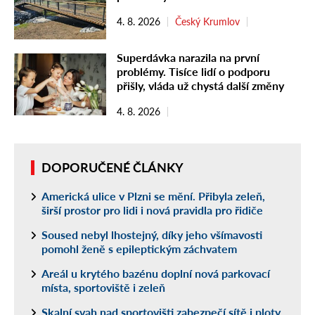
4. 8. 2026
Český Krumlov
Superdávka narazila na první
problémy. Tisíce lidí o podporu
přišly, vláda už chystá další změny
4. 8. 2026
DOPORUČENÉ ČLÁNKY
Americká ulice v Plzni se mění. Přibyla zeleň,
širší prostor pro lidi i nová pravidla pro řidiče
Soused nebyl lhostejný, díky jeho všímavosti
pomohl ženě s epileptickým záchvatem
Areál u krytého bazénu doplní nová parkovací
místa, sportoviště i zeleň
Skalní svah nad sportovišti zabezpečí sítě i ploty