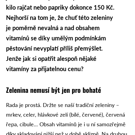
kilo rajčat nebo papriky dokonce 150 Kč.
Nejhorší na tom je, že chuť této zeleniny
je poměrně nevalná a nad obsahem
vitamínů se díky umělým podmínkám
pěstování nevyplatí příliš přemýšlet.
Jenže jak si opatřit alespoň nějaké
vitamíny za přijatelnou cenu?
Zelenina nemusí být jen pro bohaté
Rada je prostá. Držte se naší tradiční zeleniny –
mrkev, celer, hlávkové zelí (bílé, červené), červená
řepa, cibule… Obsah vitamínů je i u ní samozřejmě
díky skladování nižší než v době sklizně. Na druhou