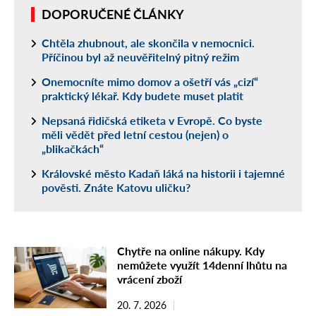
DOPORUČENÉ ČLÁNKY
Chtěla zhubnout, ale skončila v nemocnici.
Příčinou byl až neuvěřitelný pitný režim
Onemocníte mimo domov a ošetří vás „cizí“
praktický lékař. Kdy budete muset platit
Nepsaná řidičská etiketa v Evropě. Co byste
měli vědět před letní cestou (nejen) o
„blikačkách“
Královské město Kadaň láká na historii i tajemné
pověsti. Znáte Katovu uličku?
Chytře na online nákupy. Kdy
nemůžete využít 14denní lhůtu na
vrácení zboží
20. 7. 2026