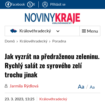
Facebook
X
Přihlásit se
Královéhradecký
Menu
Domů
Královéhradecký
Poradna
Jak vyzrát na předraženou zeleninu.
Rychlý salát ze syrového zelí
trochu jinak
Aa
/
Jarmila Rýdlová
Aa
23. 3. 2023, 13:25
Královéhradecký