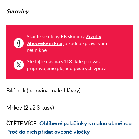
Suroviny:
Staňte se členy FB skupiny
Život v
Jihočeském kraji
a žádná zpráva vám
neunikne.
Sledujte nás na
síti X
, kde pro vás
připravujeme plejádu pestrých zpráv.
Bílé zelí (polovina malé hlávky)
Mrkev (2 až 3 kusy)
ČTĚTE VÍCE:
Oblíbené palačinky s malou obměnou.
Proč do nich přidat ovesné vločky