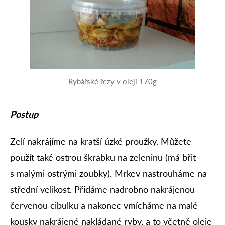
Rybářské řezy v oleji 170g
Postup
Zelí nakrájíme na kratší úzké proužky. Můžete
použít také ostrou škrabku na zeleninu (má břit
s malými ostrými zoubky). Mrkev nastrouháme na
střední velikost. Přidáme nadrobno nakrájenou
červenou cibulku a nakonec vmícháme na malé
kousky nakrájené nakládané ryby, a to včetně oleje