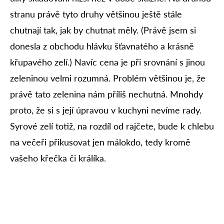
stranu právě tyto druhy většinou ještě stále
chutnají tak, jak by chutnat měly. (Právě jsem si
donesla z obchodu hlávku šťavnatého a krásně
křupavého zelí.) Navíc cena je při srovnání s jinou
zeleninou velmi rozumná. Problém většinou je, že
právě tato zelenina nám příliš nechutná. Mnohdy
proto, že si s její úpravou v kuchyni nevíme rady.
Syrové zelí totiž, na rozdíl od rajčete, bude k chlebu
na večeři přikusovat jen málokdo, tedy kromě
vašeho křečka či králíka.