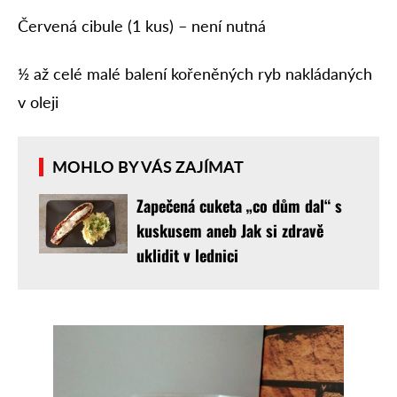
Červená cibule (1 kus) – není nutná
½ až celé malé balení kořeněných ryb nakládaných
v oleji
MOHLO BY VÁS ZAJÍMAT
Zapečená cuketa „co dům dal“ s
kuskusem aneb Jak si zdravě
uklidit v lednici