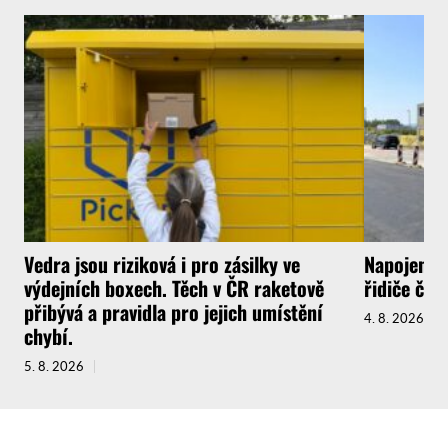
Vedra jsou riziková i pro zásilky ve
Napojení l
výdejních boxech. Těch v ČR raketově
řidiče ček
přibývá a pravidla pro jejich umístění
4. 8. 2026
chybí.
5. 8. 2026