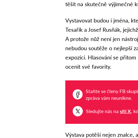
těšit na skutečně výjimečné ku
Vystavovat budou i jména, kte
Tesařík a Josef Rusňák
, jejic
A protože nůž není jen nástro
nebudou soutěže o
nejlepší z
expozici
. Hlasování se přitom 
ocenit své favority.
Staňte se členy FB skup
zpráva vám neunikne.
Sledujte nás na
síti X
, k
Výstava potěší nejen znalce, al