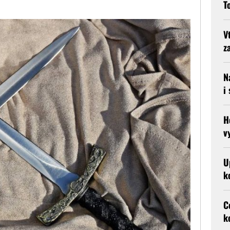
T
V
z
N
i
H
v
U
k
C
k