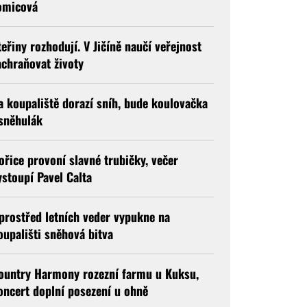
omicová
teřiny rozhodují. V Jičíně naučí veřejnost
achraňovat životy
a koupaliště dorazí sníh, bude koulovačka
 sněhulák
ořice provoní slavné trubičky, večer
ystoupí Pavel Calta
prostřed letních veder vypukne na
oupališti sněhová bitva
ountry Harmony rozezní farmu u Kuksu,
oncert doplní posezení u ohně