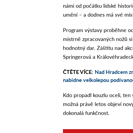
námi od počátku lidské historie
umění – a dodnes má své mís
Program výstavy proběhne
od
mistrně zpracovaných nožů si
hodnotný dar
. Záštitu nad ak
Springerová
a
Královéhradeck
ČTĚTE VÍCE:
Nad Hradcem zno
nabídne velkolepou podívano
Kdo propadl kouzlu oceli, ten 
možná právě letos objeví nový 
dokonalá funkčnost.