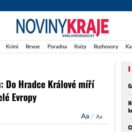
Krimi
Revue
Poradna
Kvízy
Rozhovory
Ka
u: Do Hradce Králové míří
G
elé Evropy
H
k
Aa
/
Aa
C