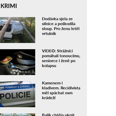
KRIMI
Dodávka sjela ze
silnice a poškodila
sloup. Pro ženu letěl
vrtulník
VIDEO: Strážníci
pomáhali tonoucímu,
seniorce i ženě po
kolapsu
Kamenem i
kladivem. Recidivista
měl spáchat osm
krádeží
Balík chtěla ukrýt.