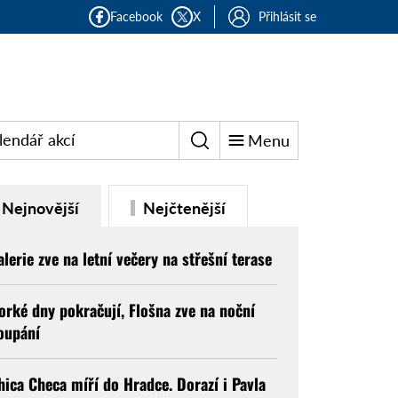
Facebook
X
Přihlásit se
lendář akcí
Menu
Nejnovější
Nejčtenější
alerie zve na letní večery na střešní terase
orké dny pokračují, Flošna zve na noční
oupání
hica Checa míří do Hradce. Dorazí i Pavla