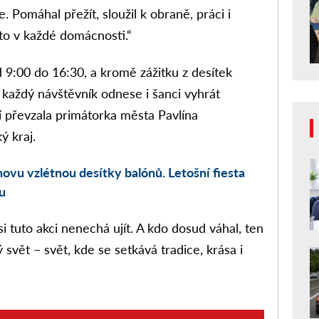
. Pomáhal přežít, sloužil k obraně, práci i
to v každé domácnosti.
“
 9:00 do 16:30
, a kromě zážitku z desítek
 každý návštěvník odnese i šanci
vyhrát
cí převzala primátorka města
Pavlína
ý kraj
.
vu vzlétnou desítky balónů. Letošní fiesta
u
si tuto akci nenechá ujít. A kdo dosud váhal, ten
svět – svět, kde se setkává tradice, krása i