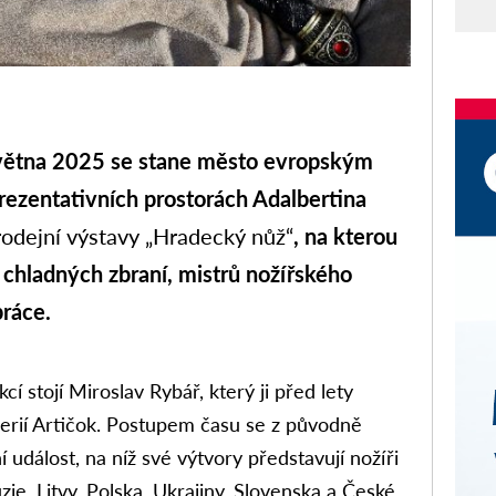
ětna 2025 se stane město evropským
ezentativních prostorách Adalbertina
rodejní výstavy „Hradecký nůž“
, na kterou
 chladných zbraní, mistrů nožířského
práce.
í stojí Miroslav Rybář, který ji před lety
alerií Artičok. Postupem času se z původně
í událost, na níž své výtvory představují nožíři
ie, Litvy, Polska, Ukrajiny, Slovenska a České