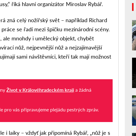
sy,“ říká hlavní organizátor Miroslav Rybář.
rá zná celý nožířský svět – například
Richard
hž práce se řadí mezi špičku mezinárodní scény.
j, ale mnohdy i umělecký objekt, chybět
avírací nůž, nejpevnější nůž a nejzajímavější
ujímají sami návštěvníci, kteří tak mají možnost
iny
Život v Královéhradeckém kraji
a žádná
de pro vás připravujeme plejádu pestrých zpráv.
e i laiky – vždyť jak připomíná Rybář, „
nůž je s