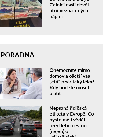
Celníci našli devět
litrů neznačených
náplní
PORADNA
Onemocníte mimo
domov a ošetří vás
„cizí“ praktický lékař.
Kdy budete muset
platit
Nepsaná řidičská
etiketa v Evropě. Co
byste měli vědět
před letní cestou
(nejen) o
„blikačkách“