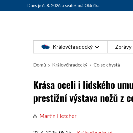
Dnes je 6. 8. 2026
a svátek má Oldřiška
Královéhradecký
Zprávy
Domů
Královéhradecký
Co se chystá
Krása oceli i lidského um
prestižní výstava nožů z c
Martin Fletcher
22. 4. 2025, 05:15
Královéhradecký