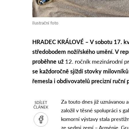
ilustrační foto
HRADEC KRÁLOVÉ – V sobotu 17. kv
středobodem nožířského umění. V repr
proběhne už
12. ročník mezinárodní p
se každoročně sjíždí stovky milovníků
řemesla i obdivovatelů precizní ruční 
Za touto dnes již uznávanou akc
SDÍLET
ČLÁNEK
založil v těsné spolupráci s g
komorní výstavy stala prestižn
ze
sedmi zemí – Arménie, Gruz