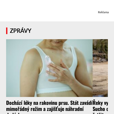
Reklama
ZPRÁVY
Dochází léky na rakovinu prsu. Stát zavádí
Řeky vysyc
mimořádný režim a zajišťuje náhradní
Sucho ochr