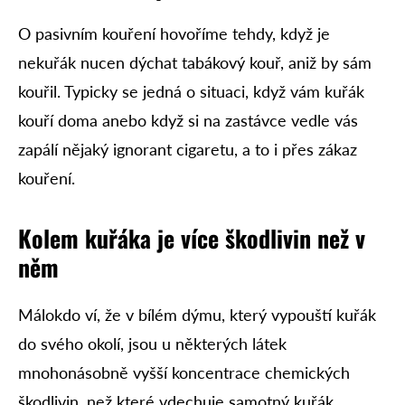
O pasivním kouření hovoříme tehdy, když je
nekuřák nucen dýchat tabákový kouř, aniž by sám
kouřil. Typicky se jedná o situaci, když vám kuřák
kouří doma anebo když si na zastávce vedle vás
zapálí nějaký ignorant cigaretu, a to i přes zákaz
kouření.
Kolem kuřáka je více škodlivin než v
něm
Málokdo ví, že v bílém dýmu, který vypouští kuřák
do svého okolí, jsou u některých látek
mnohonásobně vyšší koncentrace chemických
škodlivin, než které vdechuje samotný kuřák.