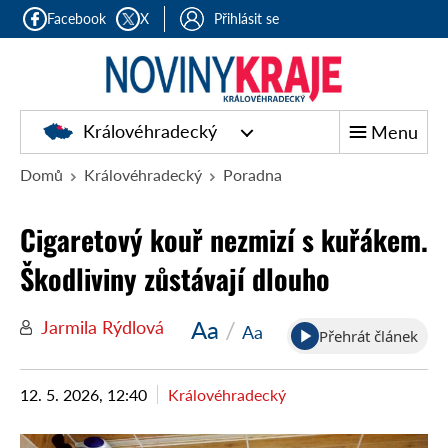
Facebook
X
Přihlásit se
Královéhradecký
Menu
Domů
Královéhradecký
Poradna
Cigaretový kouř nezmizí s kuřákem.
Škodliviny zůstávají dlouho
Aa
/
Jarmila Rýdlová
Aa
Přehrát článek
12. 5. 2026, 12:40
Královéhradecký