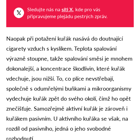
Sledujte nás na
síti X
, kde pro vás
připravujeme plejádu pestrých zpráv.
Naopak při potažení kuřák nasává do doutnající
cigarety vzduch s kyslíkem. Teplota spalování
výrazně stoupne, takže spalování směsi je mnohem
dokonalejší, a koncentrace škodlivin, které kuřák
vdechuje, jsou nižší. To, co plíce nevstřebají,
společně s odumřelými buňkami a mikroorganismy
vydechuje kuřák zpět do svého okolí, čímž ho opět
znečišťuje. Samozřejmě aktivní kuřák je zároveň i
kuřákem pasivním. U aktivního kuřáka se však, na
rozdíl od pasivního, jedná o jeho svobodné
rozhodnutí.