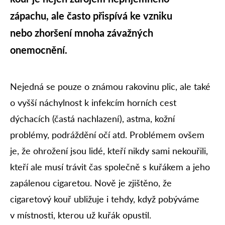
zápachu, ale často přispívá ke vzniku
nebo zhoršení mnoha závažných
onemocnění.
Nejedná se pouze o známou rakovinu plic, ale také
o vyšší náchylnost k infekcím horních cest
dýchacích (častá nachlazení), astma, kožní
problémy, podráždění očí atd. Problémem ovšem
je, že ohrožení jsou lidé, kteří nikdy sami nekouřili,
kteří ale musí trávit čas společně s kuřákem a jeho
zapálenou cigaretou. Nově je zjištěno, že
cigaretový kouř ubližuje i tehdy, když pobýváme
v místnosti, kterou už kuřák opustil.