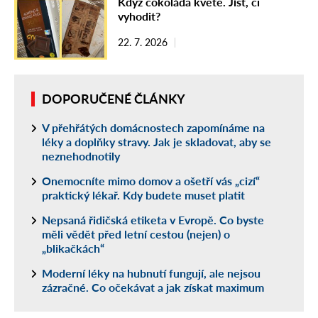
Když čokoláda kvete. Jíst, či
vyhodit?
22. 7. 2026
DOPORUČENÉ ČLÁNKY
V přehřátých domácnostech zapomínáme na
léky a doplňky stravy. Jak je skladovat, aby se
neznehodnotily
Onemocníte mimo domov a ošetří vás „cizí“
praktický lékař. Kdy budete muset platit
Nepsaná řidičská etiketa v Evropě. Co byste
měli vědět před letní cestou (nejen) o
„blikačkách“
Moderní léky na hubnutí fungují, ale nejsou
zázračné. Co očekávat a jak získat maximum