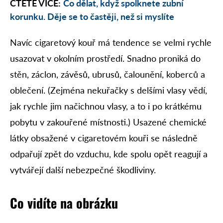
ČTĚTE VÍCE:
Co dělat, když spolknete zubní
korunku. Děje se to častěji, než si myslíte
Navíc cigaretový kouř má tendence se velmi rychle
usazovat v okolním prostředí. Snadno proniká do
stěn, záclon, závěsů, ubrusů, čalounění, koberců a
oblečení. (Zejména nekuřačky s delšími vlasy vědí,
jak rychle jim načichnou vlasy, a to i po krátkému
pobytu v zakouřené místnosti.) Usazené chemické
látky obsažené v cigaretovém kouři se následně
odpařují zpět do vzduchu, kde spolu opět reagují a
vytvářejí další nebezpečné škodliviny.
Co vidíte na obrázku