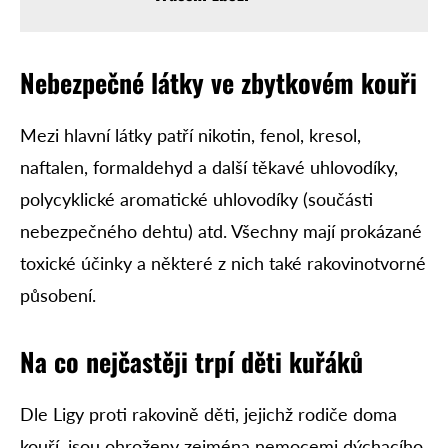
Nebezpečné látky ve zbytkovém kouři
Mezi hlavní látky patří nikotin, fenol, kresol,
naftalen, formaldehyd a další těkavé uhlovodíky,
polycyklické aromatické uhlovodíky (součásti
nebezpečného dehtu) atd. Všechny mají prokázané
toxické účinky a některé z nich také rakovinotvorné
působení.
Na co nejčastěji trpí děti kuřáků
Dle Ligy proti rakovině děti, jejichž rodiče doma
kouří, jsou ohroženy zejména nemocemi dýchacího