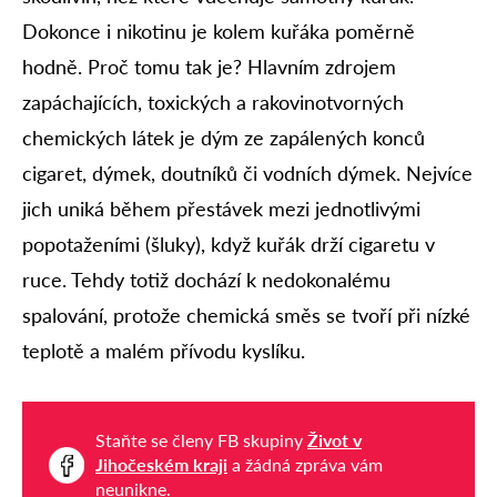
Dokonce i nikotinu je kolem kuřáka poměrně
hodně. Proč tomu tak je? Hlavním zdrojem
zapáchajících, toxických a rakovinotvorných
chemických látek je dým ze zapálených konců
cigaret, dýmek, doutníků či vodních dýmek. Nejvíce
jich uniká během přestávek mezi jednotlivými
popotaženími (šluky), když kuřák drží cigaretu v
ruce. Tehdy totiž dochází k nedokonalému
spalování, protože chemická směs se tvoří při nízké
teplotě a malém přívodu kyslíku.
Staňte se členy FB skupiny
Život v
Jihočeském kraji
a žádná zpráva vám
neunikne.