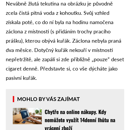
Nevábně žlutá tekutina na obrázku je původně
zcela čistá pitná voda z kohoutku. Svůj vzhled
získala poté, co do ní byla na hodinu namočena
záclona z místnosti (s přidáním trochy pracího
prášku), kterou obývá kuřák. Záclona nebyla praná
dva měsíce. Dotyčný kuřák nekouří v místnosti
nepřetržitě, ale zapálí si zde přibližně „pouze“ deset
cigaret denně. Představte si, co vše dýcháte jako
pasivní kuřák.
MOHLO BY VÁS ZAJÍMAT
Chytře na online nákupy. Kdy
nemůžete využít 14denní lhůtu na
vrácení zboží