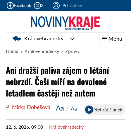
Facebook
X
Přihlásit se
Královéhradecký
Menu
Domů
Královéhradecký
Zprávy
Ani dražší paliva zájem o létání
nebrzdí. Češi míří na dovolené
letadlem častěji než autem
Aa
/
Mirka Dobešová
Aa
Přehrát článek
12. 6. 2026, 09:00
Královéhradecký