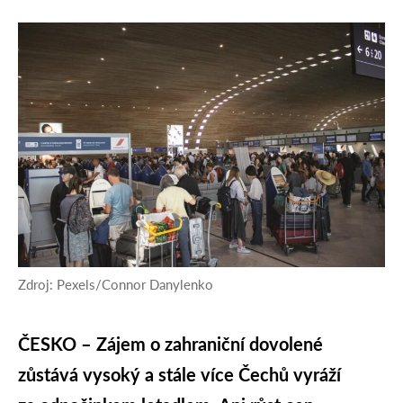
Zdroj: Pexels/Connor Danylenko
ČESKO – Zájem o zahraniční dovolené
zůstává vysoký a stále více Čechů vyráží