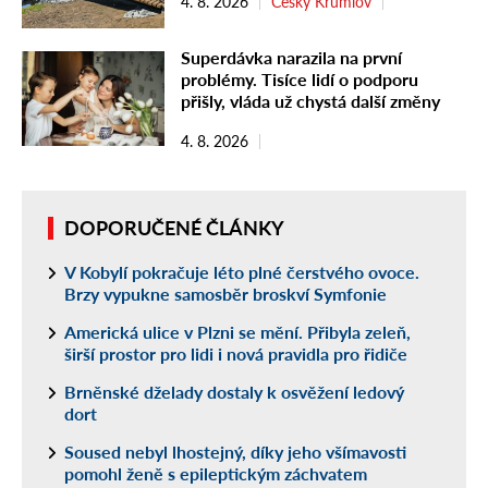
4. 8. 2026
Český Krumlov
Superdávka narazila na první
problémy. Tisíce lidí o podporu
přišly, vláda už chystá další změny
4. 8. 2026
DOPORUČENÉ ČLÁNKY
V Kobylí pokračuje léto plné čerstvého ovoce.
Brzy vypukne samosběr broskví Symfonie
Americká ulice v Plzni se mění. Přibyla zeleň,
širší prostor pro lidi i nová pravidla pro řidiče
Brněnské dželady dostaly k osvěžení ledový
dort
Soused nebyl lhostejný, díky jeho všímavosti
pomohl ženě s epileptickým záchvatem