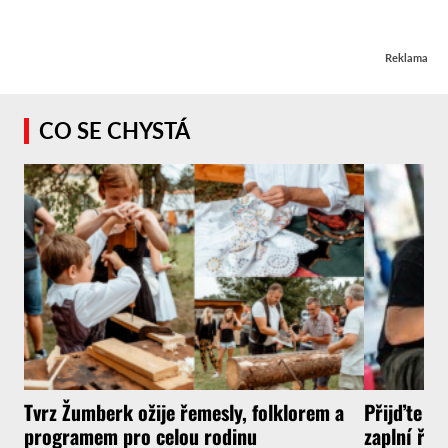
Reklama
CO SE CHYSTÁ
Tvrz Žumberk ožije řemesly, folklorem a
Přijďte za
programem pro celou rodinu
zaplní řem