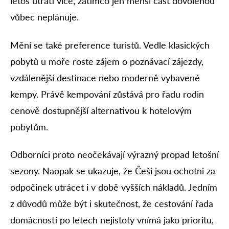
letos utratí více, zatímco jen menší část dovolenou
vůbec neplánuje.
Mění se také preference turistů. Vedle klasických
pobytů u moře roste zájem o poznávací zájezdy,
vzdálenější destinace nebo moderně vybavené
kempy. Právě kempování zůstává pro řadu rodin
cenově dostupnější alternativou k hotelovým
pobytům.
Odborníci proto neočekávají výrazný propad letošní
sezony. Naopak se ukazuje, že Češi jsou ochotni za
odpočinek utrácet i v době vyšších nákladů. Jedním
z důvodů může být i skutečnost, že cestování řada
domácností po letech nejistoty vnímá jako prioritu,