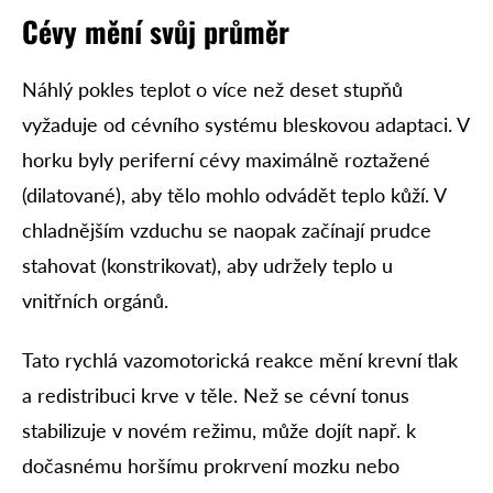
Cévy mění svůj průměr
Náhlý pokles teplot o více než deset stupňů
vyžaduje od cévního systému bleskovou adaptaci. V
horku byly periferní cévy maximálně roztažené
(dilatované), aby tělo mohlo odvádět teplo kůží. V
chladnějším vzduchu se naopak začínají prudce
stahovat (konstrikovat), aby udržely teplo u
vnitřních orgánů.
Tato rychlá vazomotorická reakce mění krevní tlak
a redistribuci krve v těle. Než se cévní tonus
stabilizuje v novém režimu, může dojít např. k
dočasnému horšímu prokrvení mozku nebo