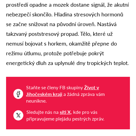
prostředí opadne a mozek dostane signál, že akutní
nebezpečí skončilo. Hladina stresových hormonů
se začne snižovat na původní úroveň. Nastává
takzvaný poststresový propad. Tělo, které už
nemusí bojovat s horkem, okamžitě přepne do
režimu útlumu, protože potřebuje pokrýt
energetický dluh za uplynulé dny tropických teplot.
Staňte se členy FB skupiny
Život v
Jihočeském kraji
a žádná zpráva vám
neunikne.
Sledujte nás na
síti X
, kde pro vás
připravujeme plejádu pestrých zpráv.