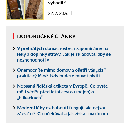
vyhodit?
22. 7. 2026
DOPORUČENÉ ČLÁNKY
V přehřátých domácnostech zapomínáme na
léky a doplňky stravy. Jak je skladovat, aby se
neznehodnotily
Onemocníte mimo domov a ošetří vás „cizí“
praktický lékař. Kdy budete muset platit
Nepsaná řidičská etiketa v Evropě. Co byste
měli vědět před letní cestou (nejen) o
„blikačkách“
Moderní léky na hubnutí fungují, ale nejsou
zázračné. Co očekávat a jak získat maximum