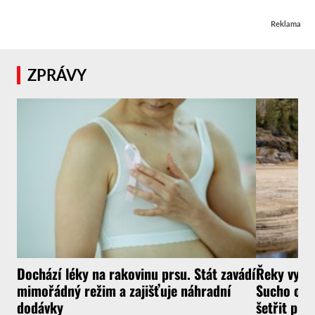
Reklama
ZPRÁVY
Dochází léky na rakovinu prsu. Stát zavádí
Řeky vysyc
mimořádný režim a zajišťuje náhradní
Sucho ochr
dodávky
šetřit pit