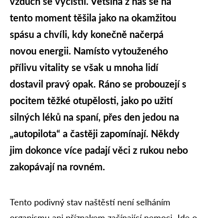
vzduch se vyčistil. Většina z nás se na
tento moment těšila jako na okamžitou
spásu a chvíli, kdy konečně načerpá
novou energii. Namísto vytouženého
přílivu vitality se však u mnoha lidí
dostavil pravý opak. Ráno se probouzejí s
pocitem těžké otupělosti, jako po užití
silných léků na spaní, přes den jedou na
„autopilota“ a častěji zapomínají. Někdy
jim dokonce více padají věci z rukou nebo
zakopávají na rovném.
Tento podivný stav naštěstí není selháním
organismu ani příznakem začínající nemoci. Jde o