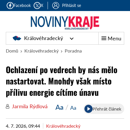
Facebook
X
Přihlásit se
Královéhradecký
Menu
Domů
Královéhradecký
Poradna
Ochlazení po vedrech by nás mělo
nastartovat. Mnohdy však místo
přílivu energie cítíme únavu
Aa
/
Jarmila Rýdlová
Aa
Přehrát článek
4. 7. 2026, 09:44
Královéhradecký