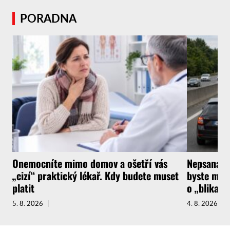
PORADNA
Onemocníte mimo domov a ošetří vás
Nepsaná ři
„cizí“ praktický lékař. Kdy budete muset
byste měli
platit
o „blikačk
5. 8. 2026
4. 8. 2026