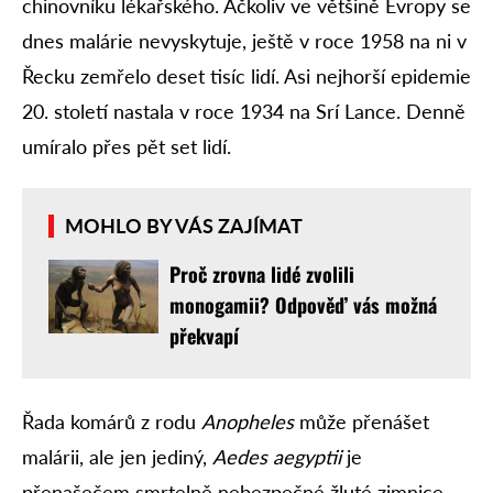
chinovníku lékařského. Ačkoliv ve většině Evropy se
dnes malárie nevyskytuje, ještě v roce 1958 na ni v
Řecku zemřelo deset tisíc lidí. Asi nejhorší epidemie
20. století nastala v roce 1934 na Srí Lance. Denně
umíralo přes pět set lidí.
MOHLO BY VÁS ZAJÍMAT
Proč zrovna lidé zvolili
monogamii? Odpověď vás možná
překvapí
Řada komárů z rodu
Anopheles
může přenášet
malárii, ale jen jediný,
Aedes aegyptii
je
přenašečem smrtelně nebezpečné žluté zimnice.