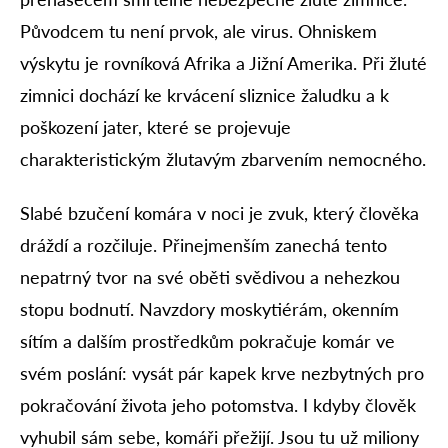
Původcem tu není prvok, ale virus. Ohniskem
výskytu je rovníková Afrika a Jižní Amerika. Při žluté
zimnici dochází ke krvácení sliznice žaludku a k
poškození jater, které se projevuje
charakteristickým žlutavým zbarvením nemocného.
Slabé bzučení komára v noci je zvuk, který člověka
dráždí a rozčiluje. Přinejmenším zanechá tento
nepatrný tvor na své oběti svědivou a nehezkou
stopu bodnutí. Navzdory moskytiérám, okenním
sítím a dalším prostředkům pokračuje komár ve
svém poslání: vysát pár kapek krve nezbytných pro
pokračování života jeho potomstva. I kdyby člověk
vyhubil sám sebe, komáři přežijí. Jsou tu už miliony