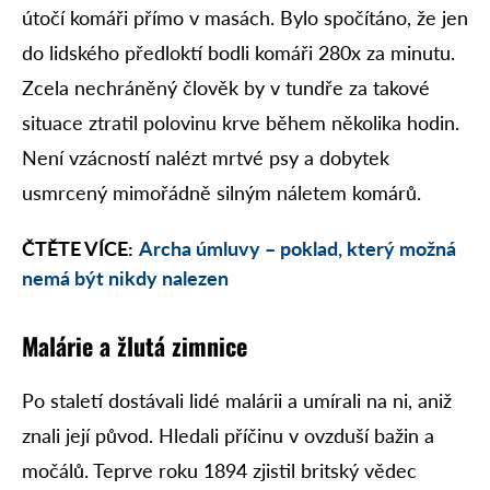
útočí komáři přímo v masách. Bylo spočítáno, že jen
do lidského předloktí bodli komáři 280x za minutu.
Zcela nechráněný člověk by v tundře za takové
situace ztratil polovinu krve během několika hodin.
Není vzácností nalézt mrtvé psy a dobytek
usmrcený mimořádně silným náletem komárů.
ČTĚTE VÍCE:
Archa úmluvy – poklad, který možná
nemá být nikdy nalezen
Malárie a žlutá zimnice
Po staletí dostávali lidé malárii a umírali na ni, aniž
znali její původ. Hledali příčinu v ovzduší bažin a
močálů. Teprve roku 1894 zjistil britský vědec