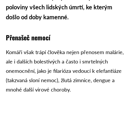
poloviny všech lidských úmrtí, ke kterým
došlo od doby kamenné.
Přenašeč nemocí
Komáři však trápí člověka nejen přenosem malárie,
ale i dalších bolestivých a často i smrtelných
onemocnění, jako je filarióza vedoucí k elefantiáze
(takzvaná sloní nemoc), žlutá zimnice, dengue a
mnohé další virové choroby.