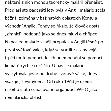
některé z nich mohou teoreticky malárii přenášet.
Před asi sto padesáti lety byla v Anglii malárie zcela
běžná, zejména v bažinatých oblastech Kentu a
východní Anglie. Tehdy se říkalo, že člověk dostal
„zimnici“, podobně jako se dnes mluví o chřipce.
Naposled malárie silněji propukla v Anglii těsně po
první světové válce, když se vrátili z ciziny vojáci
trpící touto nemocí. Jejich onemocnění se pomocí
komárů rychle rozšířilo. U nás se malárie
vyskytovala ještě po druhé světové válce, dnes
však je již vymýcena. Od roku 1963 je území
našeho státu označováno organizací WHO jako
nemalarická oblast.