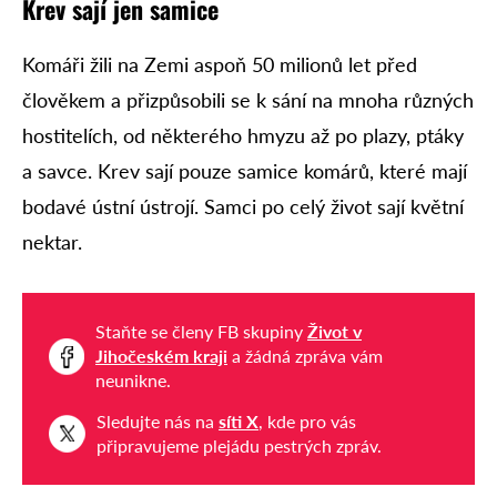
Krev sají jen samice
Komáři žili na Zemi aspoň 50 milionů let před
člověkem a přizpůsobili se k sání na mnoha různých
hostitelích, od některého hmyzu až po plazy, ptáky
a savce. Krev sají pouze samice komárů, které mají
bodavé ústní ústrojí. Samci po celý život sají květní
nektar.
Staňte se členy FB skupiny
Život v
Jihočeském kraji
a žádná zpráva vám
neunikne.
Sledujte nás na
síti X
, kde pro vás
připravujeme plejádu pestrých zpráv.