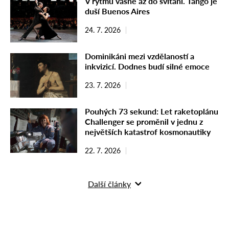
V rytmu vášně až do svítání. Tango je
duší Buenos Aires
24. 7. 2026
Dominikáni mezi vzdělaností a
inkvizicí. Dodnes budí silné emoce
23. 7. 2026
Pouhých 73 sekund: Let raketoplánu
Challenger se proměnil v jednu z
největších katastrof kosmonautiky
22. 7. 2026
Další články