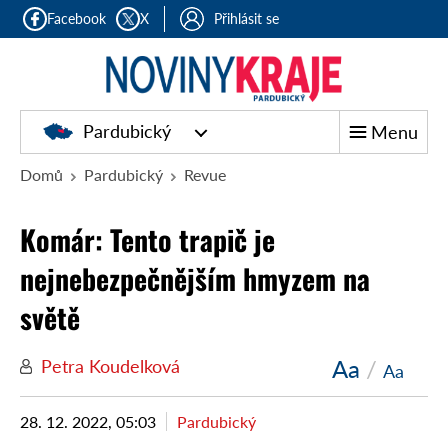
Facebook
X
Přihlásit se
Pardubický
Menu
Domů
Pardubický
Revue
Komár: Tento trapič je
nejnebezpečnějším hmyzem na
světě
Aa
/
Petra Koudelková
Aa
28. 12. 2022, 05:03
Pardubický