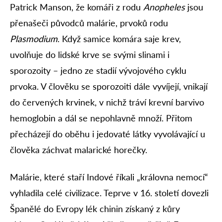
Patrick Manson, že komáři z rodu
Anopheles
jsou
přenašeči původců malárie, prvoků rodu
Plasmodium
. Když samice komára saje krev,
uvolňuje do lidské krve se svými slinami i
sporozoity – jedno ze stadií vývojového cyklu
prvoka. V člověku se sporozoiti dále vyvíjejí, vnikají
do červených krvinek, v nichž tráví krevní barvivo
hemoglobin a dál se nepohlavně množí. Přitom
přecházejí do oběhu i jedovaté látky vyvolávající u
člověka záchvat malarické horečky.
Malárie, které staří Indové říkali „královna nemocí“
vyhladila celé civilizace. Teprve v 16. století dovezli
Španělé do Evropy lék chinin získaný z kůry