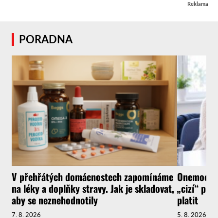
Reklama
PORADNA
V přehřátých domácnostech zapomínáme
Onemocnít
na léky a doplňky stravy. Jak je skladovat,
„cizí“ pra
aby se neznehodnotily
platit
7. 8. 2026
5. 8. 2026