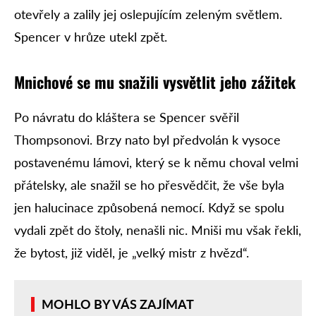
otevřely a zalily jej oslepujícím zeleným světlem.
Spencer v hrůze utekl zpět.
Mnichové se mu snažili vysvětlit jeho zážitek
Po návratu do kláštera se Spencer svěřil
Thompsonovi. Brzy nato byl předvolán k vysoce
postavenému lámovi, který se k němu choval velmi
přátelsky, ale snažil se ho přesvědčit, že vše byla
jen halucinace způsobená nemocí. Když se spolu
vydali zpět do štoly, nenašli nic. Mniši mu však řekli,
že bytost, již viděl, je „velký mistr z hvězd“.
MOHLO BY VÁS ZAJÍMAT