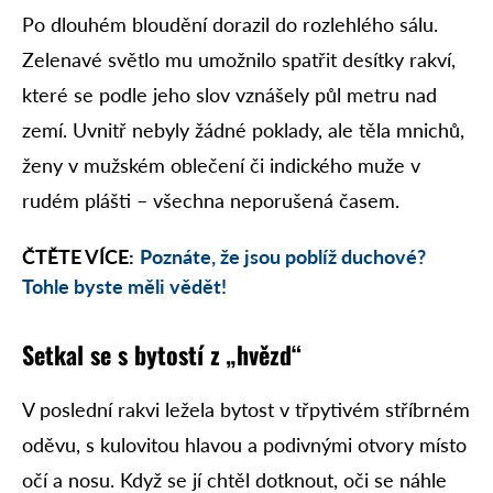
Po dlouhém bloudění dorazil do rozlehlého sálu.
Zelenavé světlo mu umožnilo spatřit desítky rakví,
které se podle jeho slov vznášely půl metru nad
zemí. Uvnitř nebyly žádné poklady, ale těla mnichů,
ženy v mužském oblečení či indického muže v
rudém plášti – všechna neporušená časem.
ČTĚTE VÍCE:
Poznáte, že jsou poblíž duchové?
Tohle byste měli vědět!
Setkal se s bytostí z „hvězd“
V poslední rakvi ležela bytost v třpytivém stříbrném
oděvu, s kulovitou hlavou a podivnými otvory místo
očí a nosu. Když se jí chtěl dotknout, oči se náhle