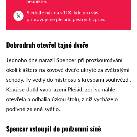
neunikne.
Sledujte nás na
síti X
, kde pro vás
připravujeme plejádu pestrých zpráv.
Dobrodruh otevřel tajné dveře
Jednoho dne narazil Spencer při prozkoumávání
okolí kláštera na kovové dveře ukryté za zvětralými
schody. Ty vedly do místnosti s kresbami souhvězdí.
Když se dotkl vyobrazení Plejád, zeď se náhle
otevřela a odhalila úzkou štolu, z níž vycházelo
podivné zelené světlo.
Spencer vstoupil do podzemní síně