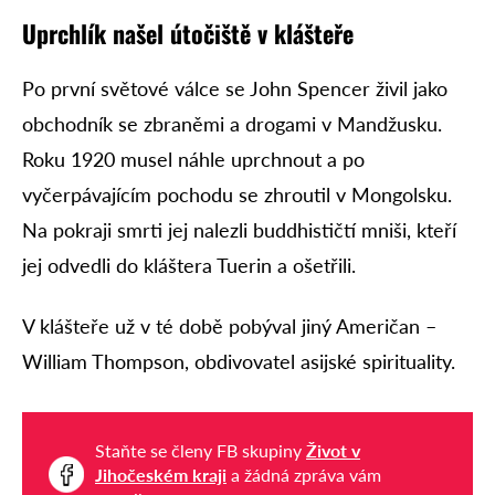
Uprchlík našel útočiště v klášteře
Po první světové válce se John Spencer živil jako
obchodník se zbraněmi a drogami v Mandžusku.
Roku 1920 musel náhle uprchnout a po
vyčerpávajícím pochodu se zhroutil v Mongolsku.
Na pokraji smrti jej nalezli buddhističtí mniši, kteří
jej odvedli do kláštera Tuerin a ošetřili.
V klášteře už v té době pobýval jiný Američan –
William Thompson, obdivovatel asijské spirituality.
Staňte se členy FB skupiny
Život v
Jihočeském kraji
a žádná zpráva vám