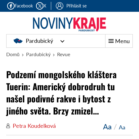
Facebook
X
Přihlásit se
Pardubický
Menu
Domů
Pardubický
Revue
Podzemí mongolského kláštera
Tuerin: Americký dobrodruh tu
našel podivné rakve i bytost z
jiného světa. Brzy zmizel…
Aa
/
Petra Koudelková
Aa