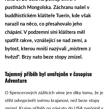
pustinách Mongolska. Záchranu našel v
buddhistickém klášteře Tuerin, kde však
narazil na něco, co přesahovalo jeho
chápání. V podzemní síni kláštera měl
spatřit rakve, vznášející se nad zemí, a
bytost, kterou mniši nazývali „mistrem z
hvězd“. Brzy nato beze stopy zmizel.
Tajemný příběh byl uveřejněn v časopise
Adventure
O Spencerových zážitcích víme jen díky tomu, že je
stihl odvyprávět svému krajanovi, než beze stopy
zmizel. Krajan příběh po návratu do USA zveřejnil v