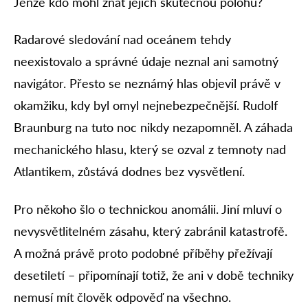
Jenže kdo mohl znát jejich skutečnou polohu?
Radarové sledování nad oceánem tehdy
neexistovalo a správné údaje neznal ani samotný
navigátor. Přesto se neznámý hlas objevil právě v
okamžiku, kdy byl omyl nejnebezpečnější. Rudolf
Braunburg na tuto noc nikdy nezapomněl. A záhada
mechanického hlasu, který se ozval z temnoty nad
Atlantikem, zůstává dodnes bez vysvětlení.
Pro někoho šlo o technickou anomálii. Jiní mluví o
nevysvětlitelném zásahu, který zabránil katastrofě.
A možná právě proto podobné příběhy přežívají
desetiletí – připomínají totiž, že ani v době techniky
nemusí mít člověk odpověď na všechno.