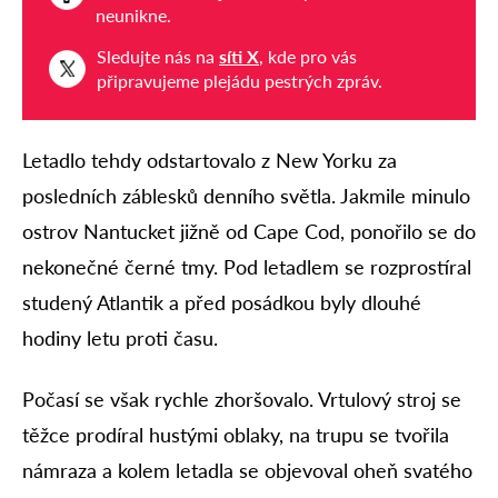
neunikne.
Sledujte nás na
síti X
, kde pro vás
připravujeme plejádu pestrých zpráv.
Letadlo tehdy odstartovalo z New Yorku za
posledních záblesků denního světla. Jakmile minulo
ostrov Nantucket jižně od Cape Cod, ponořilo se do
nekonečné černé tmy. Pod letadlem se rozprostíral
studený Atlantik a před posádkou byly dlouhé
hodiny letu proti času.
Počasí se však rychle zhoršovalo. Vrtulový stroj se
těžce prodíral hustými oblaky, na trupu se tvořila
námraza a kolem letadla se objevoval oheň svatého