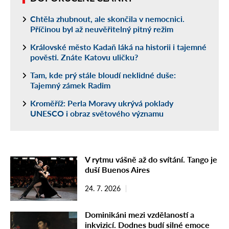
Chtěla zhubnout, ale skončila v nemocnici.
Příčinou byl až neuvěřitelný pitný režim
Královské město Kadaň láká na historii i tajemné
pověsti. Znáte Katovu uličku?
Tam, kde prý stále bloudí neklidné duše:
Tajemný zámek Radim
Kroměříž: Perla Moravy ukrývá poklady
UNESCO i obraz světového významu
V rytmu vášně až do svítání. Tango je
duší Buenos Aires
24. 7. 2026
Dominikáni mezi vzdělaností a
inkvizicí. Dodnes budí silné emoce