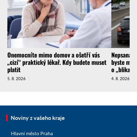
Onemocníte mimo domov a ošetří vás
Nepsaná ři
„cizí“ praktický lékař. Kdy budete muset
byste měli
platit
o „blikačk
5. 8. 2026
4. 8. 2026
Noviny z vašeho kraje
Hlavní město Praha