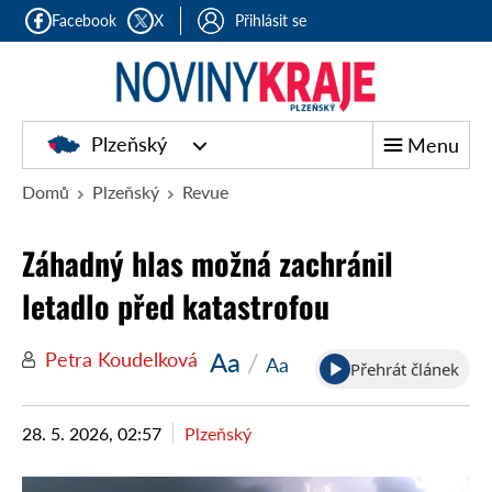
Facebook
X
Přihlásit se
Plzeňský
Menu
Domů
Plzeňský
Revue
Záhadný hlas možná zachránil
letadlo před katastrofou
Aa
/
Petra Koudelková
Aa
Přehrát článek
28. 5. 2026, 02:57
Plzeňský