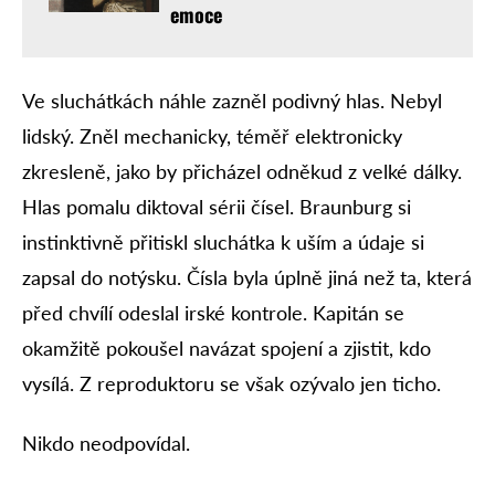
emoce
Ve sluchátkách náhle zazněl podivný hlas. Nebyl
lidský. Zněl mechanicky, téměř elektronicky
zkresleně, jako by přicházel odněkud z velké dálky.
Hlas pomalu diktoval sérii čísel. Braunburg si
instinktivně přitiskl sluchátka k uším a údaje si
zapsal do notýsku. Čísla byla úplně jiná než ta, která
před chvílí odeslal irské kontrole. Kapitán se
okamžitě pokoušel navázat spojení a zjistit, kdo
vysílá. Z reproduktoru se však ozývalo jen ticho.
Nikdo neodpovídal.