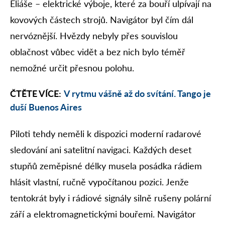
Eliáše – elektrické výboje, které za bouří ulpívají na
kovových částech strojů. Navigátor byl čím dál
nervóznější. Hvězdy nebyly přes souvislou
oblačnost vůbec vidět a bez nich bylo téměř
nemožné určit přesnou polohu.
ČTĚTE VÍCE:
V rytmu vášně až do svítání. Tango je
duší Buenos Aires
Piloti tehdy neměli k dispozici moderní radarové
sledování ani satelitní navigaci. Každých deset
stupňů zeměpisné délky musela posádka rádiem
hlásit vlastní, ručně vypočítanou pozici. Jenže
tentokrát byly i rádiové signály silně rušeny polární
září a elektromagnetickými bouřemi. Navigátor