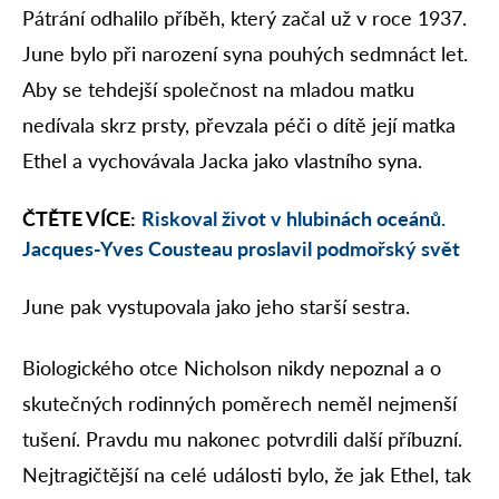
Pátrání odhalilo příběh, který začal už v roce 1937.
June bylo při narození syna pouhých sedmnáct let.
Aby se tehdejší společnost na mladou matku
nedívala skrz prsty, převzala péči o dítě její matka
Ethel a vychovávala Jacka jako vlastního syna.
ČTĚTE VÍCE:
Riskoval život v hlubinách oceánů.
Jacques-Yves Cousteau proslavil podmořský svět
June pak vystupovala jako jeho starší sestra.
Biologického otce Nicholson nikdy nepoznal a o
skutečných rodinných poměrech neměl nejmenší
tušení. Pravdu mu nakonec potvrdili další příbuzní.
Nejtragičtější na celé události bylo, že jak Ethel, tak