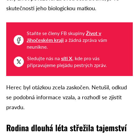
skutečnosti jeho biologickou matkou.
Staňte se členy FB skupiny
Život v
Jihočeském kraji
a žádná zpráva vám
neunikne.
Sledujte nás na
síti X
, kde pro vás
připravujeme plejádu pestrých zpráv.
Herec byl otázkou zcela zaskočen. Netušil, odkud
se podobná informace vzala, a rozhodl se zjistit
pravdu.
Rodina dlouhá léta střežila tajemství