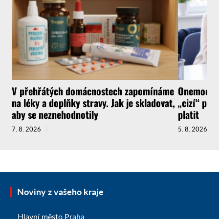
V přehřátých domácnostech zapomínáme
Onemocnít
na léky a doplňky stravy. Jak je skladovat,
„cizí“ pra
aby se neznehodnotily
platit
7. 8. 2026
5. 8. 2026
Noviny z vašeho kraje
Hlavní město Praha