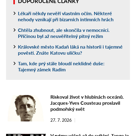
DOPORUČENÉ ČLÁNKY
Lékaři někdy nevěří vlastním očím. Některé
nehody vznikají při bizarních intimních hrách
Chtěla zhubnout, ale skončila v nemocnici.
Příčinou byl až neuvěřitelný pitný režim
Královské město Kadaň láká na historii i tajemné
pověsti. Znáte Katovu uličku?
Tam, kde prý stále bloudí neklidné duše:
Tajemný zámek Radim
Riskoval život v hlubinách oceánů.
Jacques-Yves Cousteau proslavil
podmořský svět
27. 7. 2026
V rytmu vášně až do svítání. Tango je