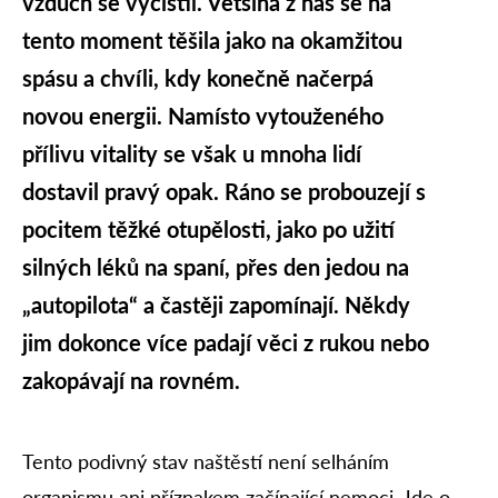
vzduch se vyčistil. Většina z nás se na
tento moment těšila jako na okamžitou
spásu a chvíli, kdy konečně načerpá
novou energii. Namísto vytouženého
přílivu vitality se však u mnoha lidí
dostavil pravý opak. Ráno se probouzejí s
pocitem těžké otupělosti, jako po užití
silných léků na spaní, přes den jedou na
„autopilota“ a častěji zapomínají. Někdy
jim dokonce více padají věci z rukou nebo
zakopávají na rovném.
Tento podivný stav naštěstí není selháním
organismu ani příznakem začínající nemoci. Jde o