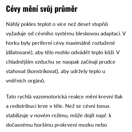
Cévy mění svůj průměr
Náhlý pokles teplot o více než deset stupňů
vyžaduje od cévního systému bleskovou adaptaci. V
horku byly periferní cévy maximálně roztažené
(dilatované), aby tělo mohlo odvádět teplo kůží. V
chladnějším vzduchu se naopak začínají prudce
stahovat (konstrikovat), aby udržely teplo u
vnitřních orgánů.
Tato rychlá vazomotorická reakce mění krevní tlak
a redistribuci krve v těle. Než se cévní tonus
stabilizuje v novém režimu, může dojít např. k
dočasnému horšímu prokrvení mozku nebo