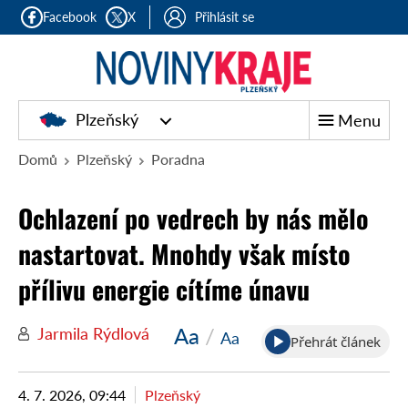
Facebook
X
Přihlásit se
Plzeňský
Menu
Domů
Plzeňský
Poradna
Ochlazení po vedrech by nás mělo
nastartovat. Mnohdy však místo
přílivu energie cítíme únavu
Aa
/
Jarmila Rýdlová
Aa
Přehrát článek
4. 7. 2026, 09:44
Plzeňský