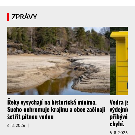
ZPRÁVY
Řeky vysychají na historická minima.
Vedra jsou
Sucho ochromuje krajinu a obce začínají
výdejních 
šetřit pitnou vodou
přibývá a 
chybí.
6. 8. 2026
5. 8. 2026