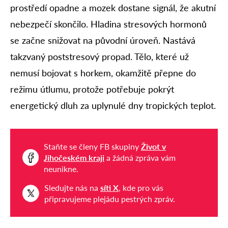
prostředí opadne a mozek dostane signál, že akutní
nebezpečí skončilo. Hladina stresových hormonů
se začne snižovat na původní úroveň. Nastává
takzvaný poststresový propad. Tělo, které už
nemusí bojovat s horkem, okamžitě přepne do
režimu útlumu, protože potřebuje pokrýt
energetický dluh za uplynulé dny tropických teplot.
Staňte se členy FB skupiny
Život v
Jihočeském kraji
a žádná zpráva vám
neunikne.
Sledujte nás na
síti X
, kde pro vás
připravujeme plejádu pestrých zpráv.