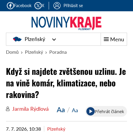
Facebook
X
Přihlásit se
Plzeňský
Menu
Domů
Plzeňský
Poradna
Když si najdete zvětšenou uzlinu. Je
na vině komár, klimatizace, nebo
rakovina?
Aa
/
Jarmila Rýdlová
Aa
Přehrát článek
7. 7. 2026, 10:38
Plzeňský