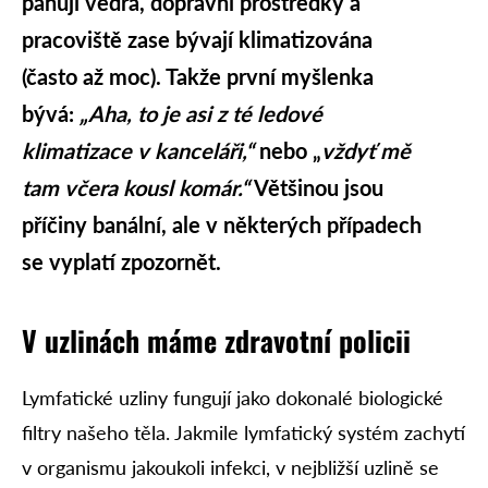
panují vedra, dopravní prostředky a
pracoviště zase bývají klimatizována
(často až moc). Takže první myšlenka
bývá:
„Aha, to je asi z té ledové
klimatizace v kanceláři,“
nebo „
vždyť mě
tam včera kousl komár.“
Většinou jsou
příčiny banální, ale v některých případech
se vyplatí zpozornět.
V uzlinách máme zdravotní policii
Lymfatické uzliny fungují jako dokonalé biologické
filtry našeho těla. Jakmile lymfatický systém zachytí
v organismu jakoukoli infekci, v nejbližší uzlině se