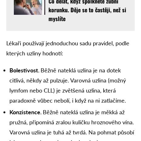
Co dělat, když spolknete zubní
korunku. Děje se to častěji, než si
myslíte
Lékaři používají jednoduchou sadu pravidel, podle
kterých uzliny hodnotí:
Bolestivost.
Běžně nateklá uzlina je na dotek
citlivá, někdy až pulzuje. Varovná uzlina (možný
lymfom nebo CLL) je zvětšená uzlina, která
paradoxně vůbec nebolí, i když na ni zatlačíme.
Konzistence.
Běžně nateklá uzlina je měkká až
pružná, připomíná zralou kuličku hroznového vína.
Varovná uzlina je tuhá až tvrdá. Na pohmat působí