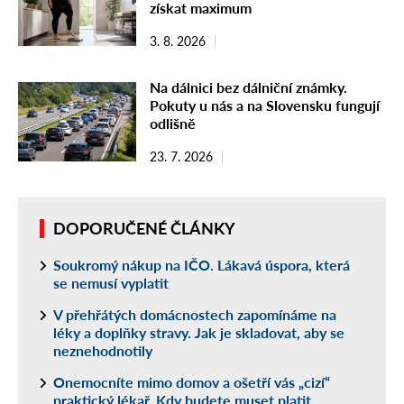
získat maximum
3. 8. 2026
Na dálnici bez dálniční známky.
Pokuty u nás a na Slovensku fungují
odlišně
23. 7. 2026
DOPORUČENÉ ČLÁNKY
Soukromý nákup na IČO. Lákavá úspora, která
se nemusí vyplatit
V přehřátých domácnostech zapomínáme na
léky a doplňky stravy. Jak je skladovat, aby se
neznehodnotily
Onemocníte mimo domov a ošetří vás „cizí“
praktický lékař. Kdy budete muset platit