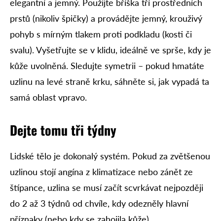
elegantní a jemný. Použijte bříška tří prostředních
prstů (nikoliv špičky) a provádějte jemný, krouživý
pohyb s mírným tlakem proti podkladu (kosti či
svalu). Vyšetřujte se v klidu, ideálně ve sprše, kdy je
kůže uvolněná. Sledujte symetrii – pokud hmatáte
uzlinu na levé straně krku, sáhněte si, jak vypadá ta
samá oblast vpravo.
Dejte tomu tři týdny
Lidské tělo je dokonalý systém. Pokud za zvětšenou
uzlinou stojí angína z klimatizace nebo zánět ze
štípance, uzlina se musí začít scvrkávat nejpozději
do 2 až 3 týdnů od chvíle, kdy odezněly hlavní
příznaky (nebo kdy se zahojila kůže).