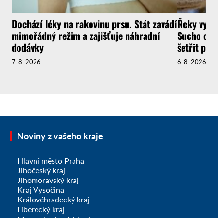
Dochází léky na rakovinu prsu. Stát zavádí
Řeky vysyc
mimořádný režim a zajišťuje náhradní
Sucho ochr
dodávky
šetřit pit
7. 8. 2026
6. 8. 2026
Noviny z vašeho kraje
Hlavní město Praha
Jihočeský kraj
Jihomoravský kraj
Kraj Vysočina
Královéhradecký kraj
Liberecký kraj