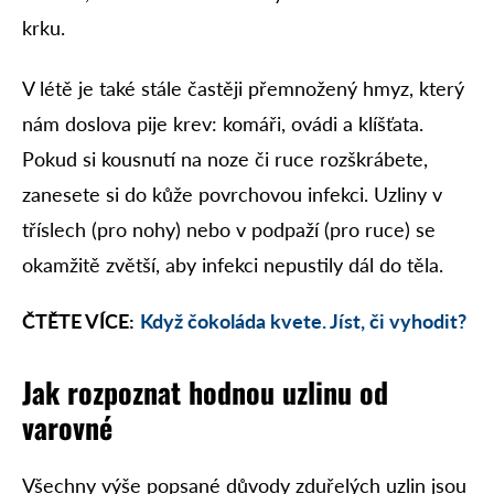
krku.
V létě je také stále častěji přemnožený hmyz, který
nám doslova pije krev: komáři, ovádi a klíšťata.
Pokud si kousnutí na noze či ruce rozškrábete,
zanesete si do kůže povrchovou infekci. Uzliny v
tříslech (pro nohy) nebo v podpaží (pro ruce) se
okamžitě zvětší, aby infekci nepustily dál do těla.
ČTĚTE VÍCE:
Když čokoláda kvete. Jíst, či vyhodit?
Jak rozpoznat hodnou uzlinu od
varovné
Všechny výše popsané důvody zduřelých uzlin jsou