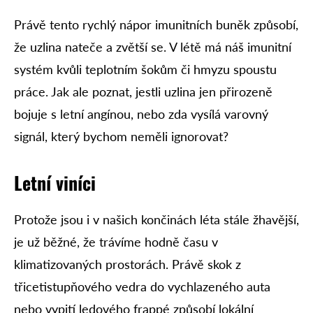
Právě tento rychlý nápor imunitních buněk způsobí,
že uzlina nateče a zvětší se. V létě má náš imunitní
systém kvůli teplotním šokům či hmyzu spoustu
práce. Jak ale poznat, jestli uzlina jen přirozeně
bojuje s letní angínou, nebo zda vysílá varovný
signál, který bychom neměli ignorovat?
Letní viníci
Protože jsou i v našich končinách léta stále žhavější,
je už běžné, že trávíme hodně času v
klimatizovaných prostorách. Právě skok z
třicetistupňového vedra do vychlazeného auta
nebo vypití ledového frappé způsobí lokální