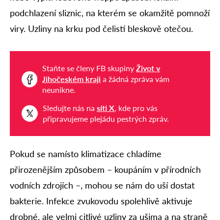
podchlazení sliznic, na kterém se okamžitě pomnoží
viry. Uzliny na krku pod čelistí bleskově otečou.
Staňte se členy FB skupiny
Život v
Jihočeském kraji
a žádná zpráva vám
neunikne.
Sledujte nás na
síti X
, kde pro vás
připravujeme plejádu pestrých zpráv.
Pokud se namísto klimatizace chladíme
přirozenějším způsobem – koupáním v přírodních
vodních zdrojích –, mohou se nám do uší dostat
bakterie. Infekce zvukovodu spolehlivě aktivuje
drobné, ale velmi citlivé uzliny za ušima a na straně