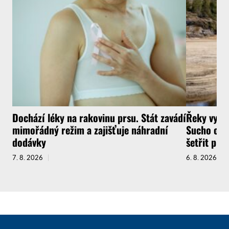
Dochází léky na rakovinu prsu. Stát zavádí
Řeky vysyc
mimořádný režim a zajišťuje náhradní
Sucho ochr
dodávky
šetřit pit
7. 8. 2026
6. 8. 2026