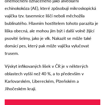
onemocnění označeného jako alveolární
echinokokóza (AE), které způsobují mikroskopická
vajíčka tzv. tasemnice liščí neboli měchožila
bublinatého. Hlavním hostitelem tohoto parazita je
liška obecná, ale mohou jím být i další volně žijící
psovité šelmy, jako je vlk. Nakazit se může také
domácí pes, který pak může vajíčka vylučovat
trusem.
Výskyt infikovaných lišek v ČR je v některých
oblastech vyšší než 40 %, a to především v
Karlovarském, Libereckém, Plzeňském a
Jihočeském kraji.