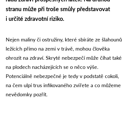
stranu může při troše smůly představovat
i určité zdravotní riziko.
Nejen maliny či ostružiny, které sbíráte ze šlahounů
ležících přímo na zemi v trávě, mohou člověka
ohrozit na zdraví. Skryté nebezpečí může číhat také
na plodech nacházejících se o něco výše.
Potenciálně nebezpečné je tedy v podstatě cokoli,
na čem ulpí trus infikovaného zvířete a co můžeme
nevědomky pozřít.