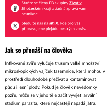
Staňte se členy FB skupiny
Život v
Jihočeském kraji
a žádná zpráva vám
neunikne.
Sledujte nás na
síti X
, kde pro vás
připravujeme plejádu pestrých zpráv.
Jak se přenáší na člověka
Infikované zvíře vylučuje trusem velké množství
mikroskopických vajíček tasemnice, která mohou v
prostředí dlouhodobě přežívat a kontaminovat
půdu i lesní plody. Pokud je člověk nevědomky
pozře, může se v jeho těle začít vyvíjet larvální
stadium parazita, které nejčastěji napadá játra.