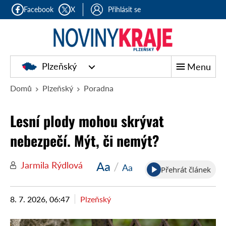
Facebook
X
Přihlásit se
Plzeňský
Menu
Domů
Plzeňský
Poradna
Lesní plody mohou skrývat
nebezpečí. Mýt, či nemýt?
Aa
/
Jarmila Rýdlová
Aa
Přehrát článek
8. 7. 2026, 06:47
Plzeňský