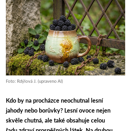
Foto: Rdýlová J. (upraveno AI)
Kdo by na procházce neochutnal lesní
jahody nebo borůvky? Lesní ovoce nejen
skvěle chutná, ale také obsahuje celou
řadu zdraví prospěšných látek. Na druhou