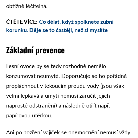
obtížně léčitelná.
ČTĚTE VÍCE:
Co dělat, když spolknete zubní
korunku. Děje se to častěji, než si myslíte
Základní prevence
Lesní ovoce by se tedy rozhodně nemělo
konzumovat neumyté. Doporučuje se ho pořádně
propláchnout v tekoucím proudu vody (jsou však
velmi lepkavá a umytí nemusí zaručit jejich
naprosté odstranění) a následně otřít např.
papírovou utěrkou.
Ani po pozření vajíček se onemocnění nemusí vždy