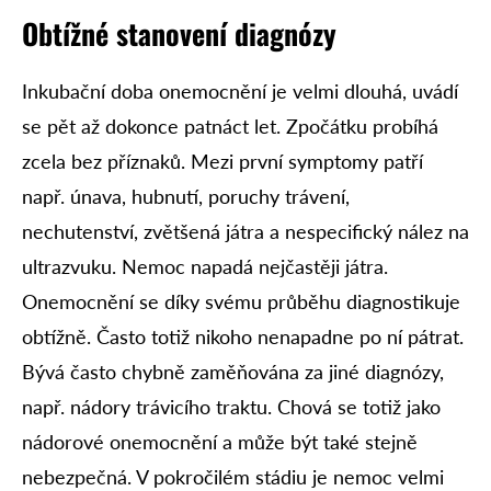
Obtížné stanovení diagnózy
Inkubační doba onemocnění je velmi dlouhá, uvádí
se pět až dokonce patnáct let. Zpočátku probíhá
zcela bez příznaků. Mezi první symptomy patří
např. únava, hubnutí, poruchy trávení,
nechutenství, zvětšená játra a nespecifický nález na
ultrazvuku. Nemoc napadá nejčastěji játra.
Onemocnění se díky svému průběhu diagnostikuje
obtížně. Často totiž nikoho nenapadne po ní pátrat.
Bývá často chybně zaměňována za jiné diagnózy,
např. nádory trávicího traktu. Chová se totiž jako
nádorové onemocnění a může být také stejně
nebezpečná. V pokročilém stádiu je nemoc velmi