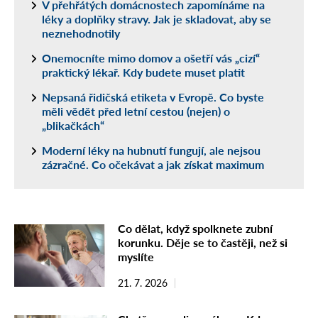
V přehřátých domácnostech zapomínáme na
léky a doplňky stravy. Jak je skladovat, aby se
neznehodnotily
Onemocníte mimo domov a ošetří vás „cizí“
praktický lékař. Kdy budete muset platit
Nepsaná řidičská etiketa v Evropě. Co byste
měli vědět před letní cestou (nejen) o
„blikačkách“
Moderní léky na hubnutí fungují, ale nejsou
zázračné. Co očekávat a jak získat maximum
Co dělat, když spolknete zubní
korunku. Děje se to častěji, než si
myslíte
21. 7. 2026