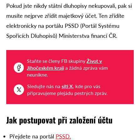
Pokud jste nikdy státní dluhopisy nekupovali, pak si
musíte nejprve zřídit majetkový účet. Ten zřídíte
elektronicky na portálu PSSD (Portál Systému
Spořicích Dluhopisů) Ministerstva financí ČR.
Staňte se členy FB skupiny
Život v
Jihočeském kraji
a žádná zpráva vám
neunikne.
Sledujte nás na
síti X
, kde pro vás
připravujeme plejádu pestrých zpráv.
Jak postupovat při založení účtu
Přejdete na portál
PSSD.