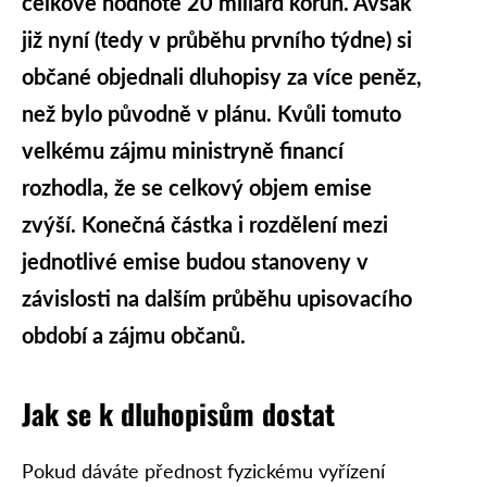
celkové hodnotě 20 miliard korun. Avšak
již nyní (tedy v průběhu prvního týdne) si
občané objednali dluhopisy za více peněz,
než bylo původně v plánu. Kvůli tomuto
velkému zájmu ministryně financí
rozhodla, že se celkový objem emise
zvýší. Konečná částka i rozdělení mezi
jednotlivé emise budou stanoveny v
závislosti na dalším průběhu upisovacího
období a zájmu občanů.
Jak se k dluhopisům dostat
Pokud dáváte přednost fyzickému vyřízení