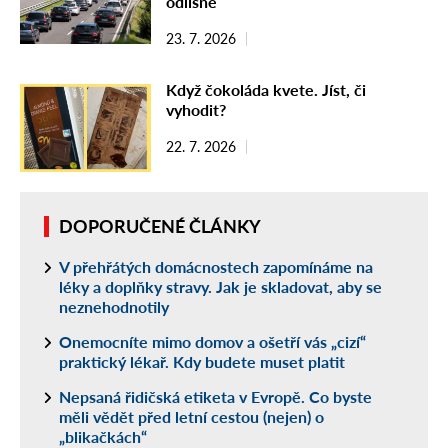
odlišně
23. 7. 2026
Když čokoláda kvete. Jíst, či
vyhodit?
22. 7. 2026
DOPORUČENÉ ČLÁNKY
V přehřátých domácnostech zapomínáme na
léky a doplňky stravy. Jak je skladovat, aby se
neznehodnotily
Onemocníte mimo domov a ošetří vás „cizí“
praktický lékař. Kdy budete muset platit
Nepsaná řidičská etiketa v Evropě. Co byste
měli vědět před letní cestou (nejen) o
„blikačkách“