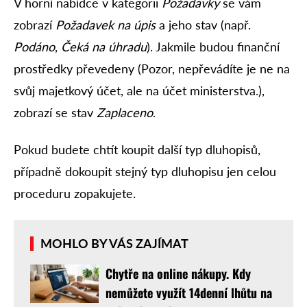
V horní nabídce v kategorii
Požadavky
se vám
zobrazí
Požadavek na úpis
a jeho stav (např.
Podáno
,
Čeká na úhradu
). Jakmile budou finanční
prostředky převedeny (Pozor, nepřevádíte je ne na
svůj majetkový účet, ale na účet ministerstva.),
zobrazí se stav
Zaplaceno
.
Pokud budete chtít koupit další typ dluhopisů,
případně dokoupit stejný typ dluhopisu jen celou
proceduru zopakujete.
MOHLO BY VÁS ZAJÍMAT
Chytře na online nákupy. Kdy
nemůžete využít 14denní lhůtu na