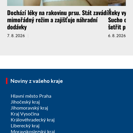
Dochází léky na rakovinu prsu. Stát zavádí
Řeky vysyc
mimořádný režim a zajišťuje náhradní
Sucho ochr
dodávky
šetřit pit
7. 8. 2026
6. 8. 2026
Noviny z vašeho kraje
Hlavní město Praha
Jihočeský kraj
Jihomoravský kraj
Kraj Vysočina
Královéhradecký kraj
Liberecký kraj
Moravskoslezský kraj