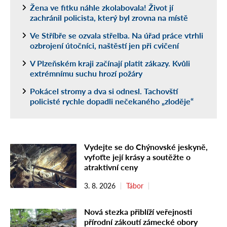
Žena ve fitku náhle zkolabovala! Život jí
zachránil policista, který byl zrovna na místě
Ve Stříbře se ozvala střelba. Na úřad práce vtrhli
ozbrojení útočníci, naštěstí jen při cvičení
V Plzeňském kraji začínají platit zákazy. Kvůli
extrémnímu suchu hrozí požáry
Pokácel stromy a dva si odnesl. Tachovští
policisté rychle dopadli nečekaného „zloděje“
Vydejte se do Chýnovské jeskyně,
vyfoťte její krásy a soutěžte o
atraktivní ceny
3. 8. 2026
Tábor
Nová stezka přiblíží veřejnosti
přírodní zákoutí zámecké obory