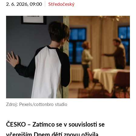
2. 6. 2026, 09:00
Středočeský
Zdroj: Pexels/cottonbro studio
ČESKO – Zatímco se v souvislosti se
včerejším Dnem dětí znovu oživila