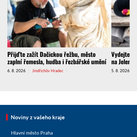
Přijďte zažít Dačickou řežbu, město
Vydejte s
zaplní řemesla, hudba i řezbářské umění
na Jelenov
6. 8. 2026
Jindřichův Hradec
5. 8. 2026
Noviny z vašeho kraje
Hlavní město Praha