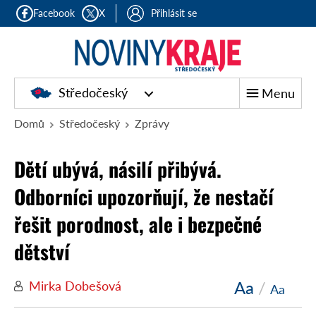
Facebook
X
Přihlásit se
Středočeský
Menu
Domů
Středočeský
Zprávy
Dětí ubývá, násilí přibývá.
Odborníci upozorňují, že nestačí
řešit porodnost, ale i bezpečné
dětství
Aa
/
Mirka Dobešová
Aa