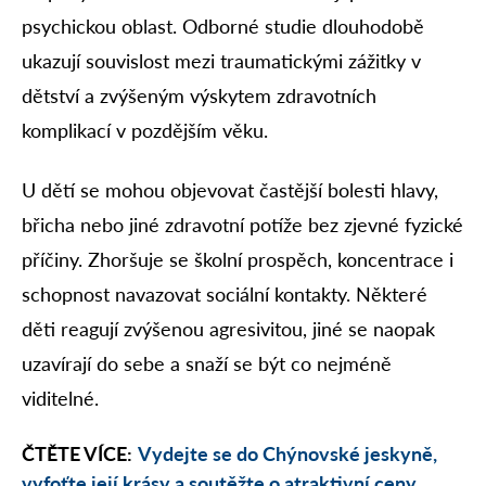
psychickou oblast. Odborné studie dlouhodobě
ukazují souvislost mezi traumatickými zážitky v
dětství a zvýšeným výskytem zdravotních
komplikací v pozdějším věku.
U dětí se mohou objevovat častější bolesti hlavy,
břicha nebo jiné zdravotní potíže bez zjevné fyzické
příčiny. Zhoršuje se školní prospěch, koncentrace i
schopnost navazovat sociální kontakty. Některé
děti reagují zvýšenou agresivitou, jiné se naopak
uzavírají do sebe a snaží se být co nejméně
viditelné.
ČTĚTE VÍCE:
Vydejte se do Chýnovské jeskyně,
vyfoťte její krásy a soutěžte o atraktivní ceny