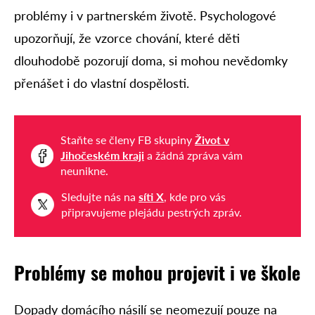
problémy i v partnerském životě. Psychologové
upozorňují, že vzorce chování, které děti
dlouhodobě pozorují doma, si mohou nevědomky
přenášet i do vlastní dospělosti.
Staňte se členy FB skupiny
Život v
Jihočeském kraji
a žádná zpráva vám
neunikne.
Sledujte nás na
síti X
, kde pro vás
připravujeme plejádu pestrých zpráv.
Problémy se mohou projevit i ve škole
Dopady domácího násilí se neomezují pouze na