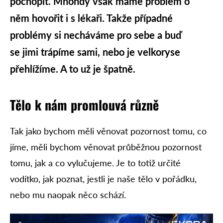
pochopit. Mnohdy však máme problém o
něm hovořit i s lékaři. Takže případné
problémy si necháváme pro sebe a buď
se jimi trápíme sami, nebo je velkoryse
přehlížíme. A to už je špatně.
Tělo k nám promlouvá různě
Tak jako bychom měli věnovat pozornost tomu, co
jíme, měli bychom věnovat průběžnou pozornost
tomu, jak a co vylučujeme. Je to totiž určité
vodítko, jak poznat, jestli je naše tělo v pořádku,
nebo mu naopak něco schází.