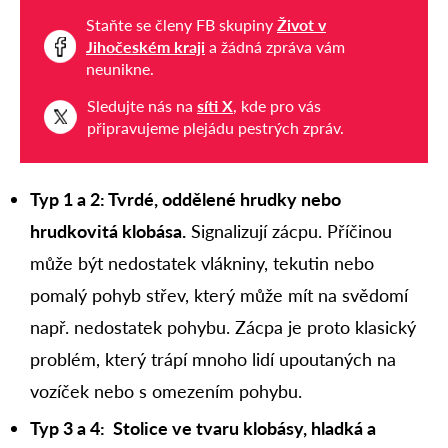
Staňte se členy FB skupiny
Život v
Jihočeském kraji
a žádná zpráva vám
neunikne.
Sledujte nás na
síti X
, kde pro vás
připravujeme plejádu pestrých zpráv.
Typ 1 a 2:
Tvrdé, oddělené hrudky nebo
hrudkovitá klobása
.
Signalizují zácpu. Příčinou
může být nedostatek vlákniny, tekutin nebo
pomalý pohyb střev, který může mít na svědomí
např. nedostatek pohybu. Zácpa je proto klasický
problém, který trápí mnoho lidí upoutaných na
vozíček nebo s omezením pohybu.
Typ 3 a 4: Stolice ve tvaru klobásy, hladká a