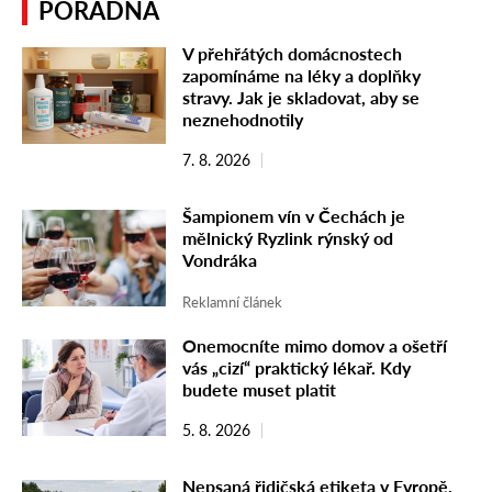
PORADNA
V přehřátých domácnostech
zapomínáme na léky a doplňky
stravy. Jak je skladovat, aby se
neznehodnotily
7. 8. 2026
Šampionem vín v Čechách je
mělnický Ryzlink rýnský od
Vondráka
Reklamní článek
Onemocníte mimo domov a ošetří
vás „cizí“ praktický lékař. Kdy
budete muset platit
5. 8. 2026
Nepsaná řidičská etiketa v Evropě.