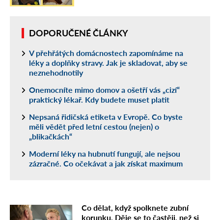
DOPORUČENÉ ČLÁNKY
V přehřátých domácnostech zapomínáme na
léky a doplňky stravy. Jak je skladovat, aby se
neznehodnotily
Onemocníte mimo domov a ošetří vás „cizí“
praktický lékař. Kdy budete muset platit
Nepsaná řidičská etiketa v Evropě. Co byste
měli vědět před letní cestou (nejen) o
„blikačkách“
Moderní léky na hubnutí fungují, ale nejsou
zázračné. Co očekávat a jak získat maximum
Co dělat, když spolknete zubní
korunku. Děje se to častěji, než si