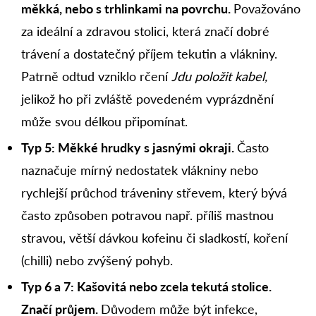
měkká, nebo s trhlinkami na povrchu.
Považováno
za ideální a zdravou stolici, která značí dobré
trávení a dostatečný příjem tekutin a vlákniny.
Patrně odtud vzniklo rčení
Jdu položit kabel,
jelikož ho při zvláště povedeném vyprázdnění
může svou délkou připomínat.
Typ 5: Měkké hrudky s jasnými okraji.
Často
naznačuje mírný nedostatek vlákniny nebo
rychlejší průchod tráveniny střevem, který bývá
často způsoben potravou např. příliš mastnou
stravou, větší dávkou kofeinu či sladkostí, koření
(chilli) nebo zvýšený pohyb.
Typ 6 a 7: Kašovitá nebo zcela tekutá stolice.
Značí průjem.
Důvodem může být infekce,