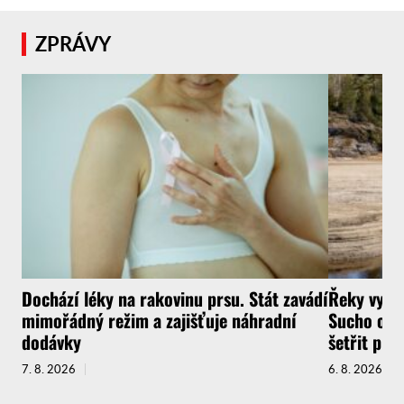
ZPRÁVY
Dochází léky na rakovinu prsu. Stát zavádí
Řeky vysyc
mimořádný režim a zajišťuje náhradní
Sucho ochr
dodávky
šetřit pit
7. 8. 2026
6. 8. 2026