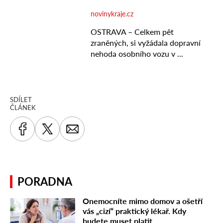
SDÍLET
ČLÁNEK
PORADNA
Onemocníte mimo domov a ošetří
vás „cizí“ praktický lékař. Kdy
budete muset platit