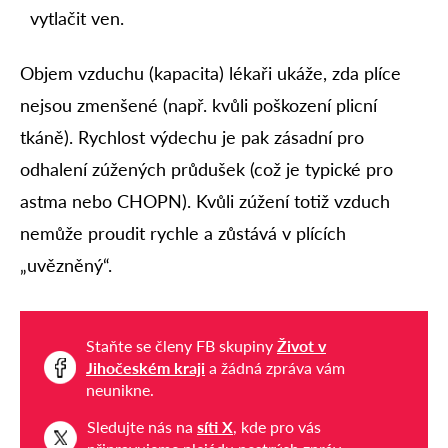
vytlačit ven.
Objem vzduchu (kapacita) lékaři ukáže, zda plíce
nejsou zmenšené (např. kvůli poškození plicní
tkáně). Rychlost výdechu je pak zásadní pro
odhalení zúžených průdušek (což je typické pro
astma nebo CHOPN). Kvůli zúžení totiž vzduch
nemůže proudit rychle a zůstává v plících
„uvězněný“.
Staňte se členy FB skupiny
Život v
Jihočeském kraji
a žádná zpráva vám
neunikne.
Sledujte nás na
síti X
, kde pro vás