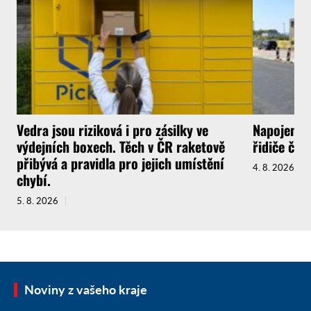
Vedra jsou riziková i pro zásilky ve
Napojení l
výdejních boxech. Těch v ČR raketově
řidiče ček
přibývá a pravidla pro jejich umístění
4. 8. 2026
chybí.
5. 8. 2026
Noviny z vašeho kraje