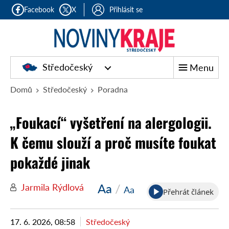
Facebook
X
Přihlásit se
Středočeský
Menu
Domů
Středočeský
Poradna
„Foukací“ vyšetření na alergologii.
K čemu slouží a proč musíte foukat
pokaždé jinak
Aa
/
Jarmila Rýdlová
Aa
Přehrát článek
17. 6. 2026, 08:58
Středočeský