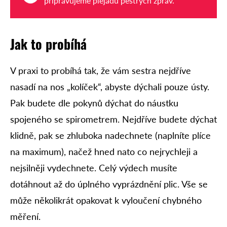
připravujeme plejádu pestrých zpráv.
Jak to probíhá
V praxi to probíhá tak, že vám sestra nejdříve
nasadí na nos „kolíček“, abyste dýchali pouze ústy.
Pak budete dle pokynů dýchat do náustku
spojeného se spirometrem. Nejdříve budete dýchat
klidně, pak se zhluboka nadechnete (naplníte plíce
na maximum), načež hned nato co nejrychleji a
nejsilněji vydechnete. Celý výdech musíte
dotáhnout až do úplného vyprázdnění plic. Vše se
může několikrát opakovat k vyloučení chybného
měření.