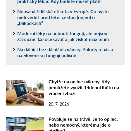
praktický lékař. Kdy budete muset platit
Nepsaná řidičská etiketa v Evropě. Co byste
měli vědět před letní cestou (nejen) o
„blikačkách“
Moderní léky na hubnutí fungují, ale nejsou
zázračné. Co očekávat a jak získat maximum
Na dálnici bez dálniční známky. Pokuty u nás a
na Slovensku fungují odlišně
Chytře na online nákupy. Kdy
nemůžete využít 14denní lhůtu na
vrácení zboží
20. 7. 2026
Povaluje se na trávě. Je to opilec,
nebo nemocný, kterému jde o
vteřiny?