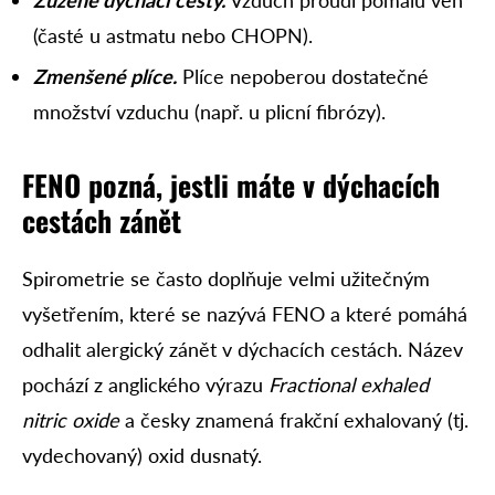
Zúžené dýchací cesty.
Vzduch proudí pomalu ven
(časté u astmatu nebo CHOPN).
Zmenšené plíce.
Plíce nepoberou dostatečné
množství vzduchu (např. u plicní fibrózy).
FENO pozná, jestli máte v dýchacích
cestách zánět
Spirometrie se často doplňuje velmi užitečným
vyšetřením, které se nazývá FENO a které pomáhá
odhalit alergický zánět v dýchacích cestách. Název
pochází z anglického výrazu
Fractional exhaled
nitric oxide
a česky znamená frakční exhalovaný (tj.
vydechovaný) oxid dusnatý.