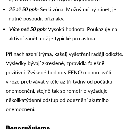
25 až 50 ppb:
Šedá zóna. Možný mírný zánět, je
nutné posoudit příznaky.
Více než 50 ppb:
Vysoká hodnota. Poukazuje na
aktivní zánět, což je typické pro astma.
Při nachlazení (rýma, kašel) vyšetření raději odložte.
Výsledky bývají zkreslené, zpravidla falešně
pozitivní. Zvýšené hodnoty FENO mohou kvůli
viróze přetrvávat v těle až tři týdny od počátku
onemocnění, stejně tak spirometrie vyžaduje
několikatýdenní odstup od odeznění akutního
onemocnění.
Doporučujeme