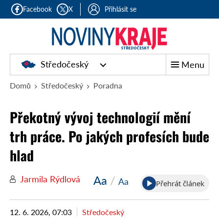
Facebook
X
Přihlásit se
Středočeský
Menu
Domů
Středočeský
Poradna
Překotný vývoj technologií mění
trh práce. Po jakých profesích bude
hlad
Aa
/
Jarmila Rýdlová
Aa
Přehrát článek
12. 6. 2026, 07:03
Středočeský