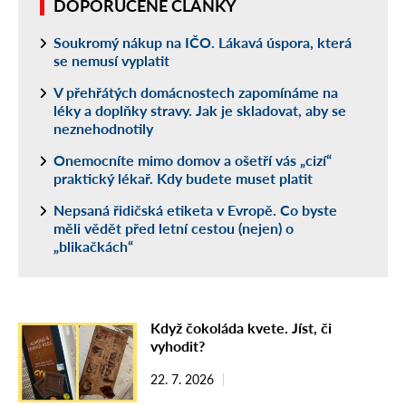
DOPORUČENÉ ČLÁNKY
Soukromý nákup na IČO. Lákavá úspora, která
se nemusí vyplatit
V přehřátých domácnostech zapomínáme na
léky a doplňky stravy. Jak je skladovat, aby se
neznehodnotily
Onemocníte mimo domov a ošetří vás „cizí“
praktický lékař. Kdy budete muset platit
Nepsaná řidičská etiketa v Evropě. Co byste
měli vědět před letní cestou (nejen) o
„blikačkách“
Když čokoláda kvete. Jíst, či
vyhodit?
22. 7. 2026