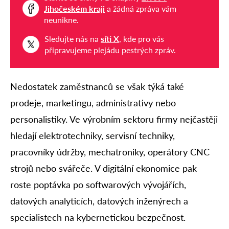
Jihočeském kraji
a žádná zpráva vám
neunikne.
Sledujte nás na
síti X
, kde pro vás
připravujeme plejádu pestrých zpráv.
Nedostatek zaměstnanců se však týká také
prodeje, marketingu, administrativy nebo
personalistiky. Ve výrobním sektoru firmy nejčastěji
hledají elektrotechniky, servisní techniky,
pracovníky údržby, mechatroniky, operátory CNC
strojů nebo svářeče. V digitální ekonomice pak
roste poptávka po softwarových vývojářích,
datových analyticích, datových inženýrech a
specialistech na kybernetickou bezpečnost.