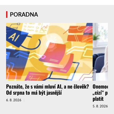
PORADNA
Poznáte, že s vámi mluví AI, a ne člověk?
Onemocnít
Od srpna to má být jasnější
„cizí“ pra
platit
6. 8. 2026
5. 8. 2026