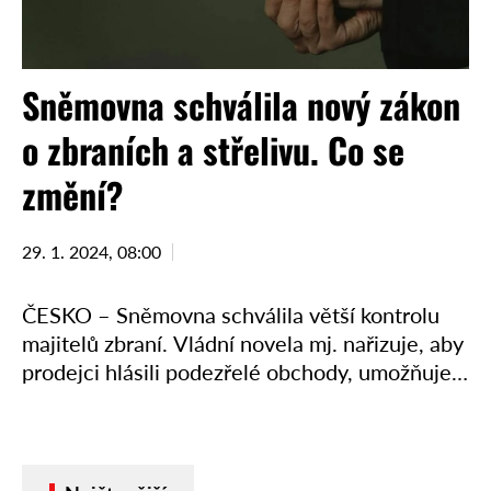
Sněmovna schválila nový zákon
o zbraních a střelivu. Co se
změní?
29. 1. 2024, 08:00
ČESKO – Sněmovna schválila větší kontrolu
majitelů zbraní. Vládní novela mj. nařizuje, aby
prodejci hlásili podezřelé obchody, umožňuje
také zabavit zbraně kvůli bezpečnostnímu
riziku. Kromě toho zkracuje lhůtu pro
lékařské …