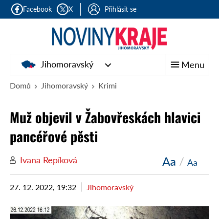
Facebook
X
Přihlásit se
Jihomoravský
Menu
Domů
Jihomoravský
Krimi
Muž objevil v Žabovřeskách hlavici
pancéřové pěsti
Aa
/
Ivana Repíková
Aa
27. 12. 2022, 19:32
Jihomoravský