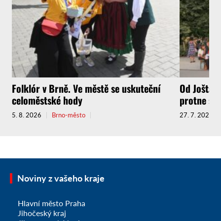
Folklór v Brně. Ve městě se uskuteční
Od Jošta a
celoměstské hody
protne sou
5. 8. 2026
Brno-město
27. 7. 2026
Noviny z vašeho kraje
Hlavní město Praha
Jihočeský kraj