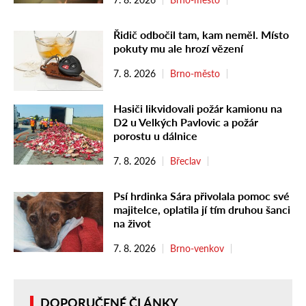
Řidič odbočil tam, kam neměl. Místo
pokuty mu ale hrozí vězení
7. 8. 2026
Brno-město
Hasiči likvidovali požár kamionu na
D2 u Velkých Pavlovic a požár
porostu u dálnice
7. 8. 2026
Břeclav
Psí hrdinka Sára přivolala pomoc své
majitelce, oplatila jí tím druhou šanci
na život
7. 8. 2026
Brno-venkov
DOPORUČENÉ ČLÁNKY