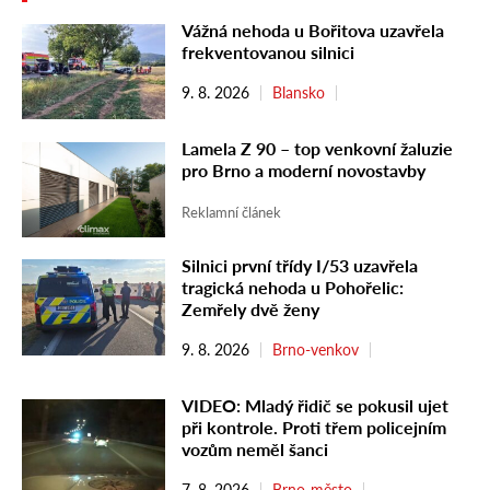
Vážná nehoda u Bořitova uzavřela
frekventovanou silnici
9. 8. 2026
Blansko
Lamela Z 90 – top venkovní žaluzie
pro Brno a moderní novostavby
Reklamní článek
Silnici první třídy I/53 uzavřela
tragická nehoda u Pohořelic:
Zemřely dvě ženy
9. 8. 2026
Brno-venkov
VIDEO: Mladý řidič se pokusil ujet
při kontrole. Proti třem policejním
vozům neměl šanci
7. 8. 2026
Brno-město