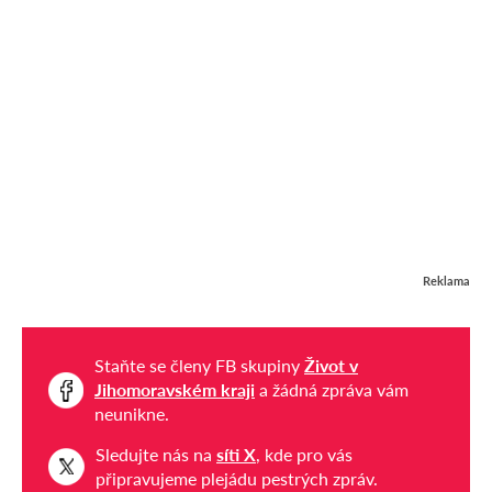
Reklama
Staňte se členy FB skupiny
Život v
Jihomoravském kraji
a žádná zpráva vám
neunikne.
Sledujte nás na
síti X
, kde pro vás
připravujeme plejádu pestrých zpráv.