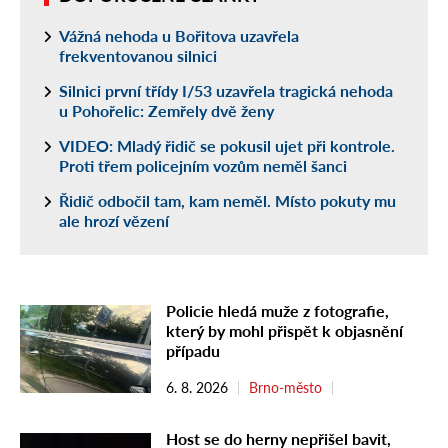
Vážná nehoda u Bořitova uzavřela
frekventovanou silnici
Silnici první třídy I/53 uzavřela tragická nehoda
u Pohořelic: Zemřely dvě ženy
VIDEO: Mladý řidič se pokusil ujet při kontrole.
Proti třem policejním vozům neměl šanci
Řidič odbočil tam, kam neměl. Místo pokuty mu
ale hrozí vězení
Policie hledá muže z fotografie,
který by mohl přispět k objasnění
případu
6. 8. 2026
Brno-město
Host se do herny nepřišel bavit,