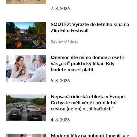
7. 8. 2026
SOUTĚŽ: Vyrazte do letního kina na
Zlín Film Festival!
Reklamní článek
Onemocníte mimo domov a ošetří
vás „cizí“ praktický lékař. Kdy
budete muset platit
5. 8. 2026
Nepsaná řidičská etiketa v Evropě.
Co byste měli vědět před letní
cestou (nejen) o „blikačkách“
4. 8. 2026
Moderní léky na hubnutí fungují, ale