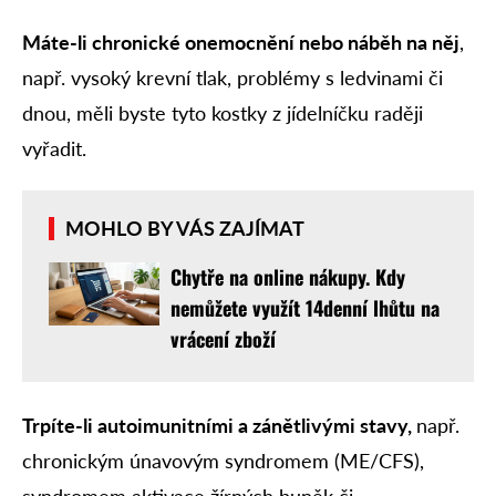
Máte-li chronické onemocnění nebo náběh na něj
,
např. vysoký krevní tlak, problémy s ledvinami či
dnou, měli byste tyto kostky z jídelníčku raději
vyřadit.
MOHLO BY VÁS ZAJÍMAT
Chytře na online nákupy. Kdy
nemůžete využít 14denní lhůtu na
vrácení zboží
Trpíte-li autoimunitními a zánětlivými stavy,
např.
chronickým únavovým syndromem (ME/CFS),
syndromem aktivace žírných buněk či