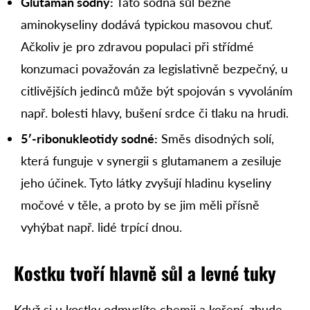
Glutaman sodný:
Tato sodná sůl běžné
aminokyseliny dodává typickou masovou chuť.
Ačkoliv je pro zdravou populaci při střídmé
konzumaci považován za legislativně bezpečný, u
citlivějších jedinců může být spojován s vyvoláním
např. bolesti hlavy, bušení srdce či tlaku na hrudi.
5′-ribonukleotidy sodné:
Směs disodných solí,
která funguje v synergii s glutamanem a zesiluje
jeho účinek. Tyto látky zvyšují hladinu kyseliny
močové v těle, a proto by se jim měli přísně
vyhýbat např. lidé trpící dnou.
Kostku tvoří hlavně sůl a levné tuky
Když si u kostky odmyslíte chemii a koření, zbude