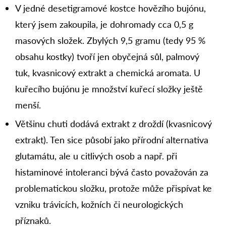
V jedné desetigramové kostce hovězího bujónu,
který jsem zakoupila, je dohromady cca 0,5 g
masových složek. Zbylých 9,5 gramu (tedy 95 %
obsahu kostky) tvoří jen obyčejná sůl, palmový
tuk, kvasnicový extrakt a chemická aromata. U
kuřecího bujónu je množství kuřecí složky ještě
menší.
Většinu chuti dodává extrakt z droždí (kvasnicový
extrakt). Ten sice působí jako přírodní alternativa
glutamátu, ale u citlivých osob a např. při
histaminové intoleranci bývá často považován za
problematickou složku, protože může přispívat ke
vzniku trávicích, kožních či neurologických
příznaků.