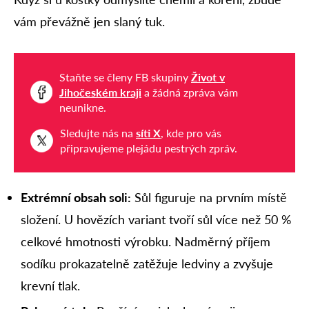
vám převážně jen slaný tuk.
Staňte se členy FB skupiny
Život v
Jihočeském kraji
a žádná zpráva vám
neunikne.
Sledujte nás na
síti X
, kde pro vás
připravujeme plejádu pestrých zpráv.
Extrémní obsah soli:
Sůl figuruje na prvním místě
složení. U hovězích variant tvoří sůl více než 50 %
celkové hmotnosti výrobku. Nadměrný příjem
sodíku prokazatelně zatěžuje ledviny a zvyšuje
krevní tlak.