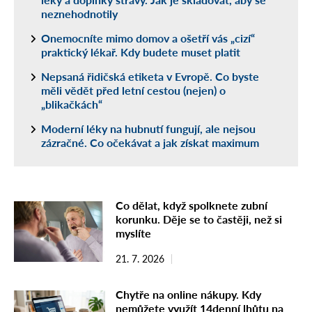
neznehodnotily
Onemocníte mimo domov a ošetří vás „cizí“
praktický lékař. Kdy budete muset platit
Nepsaná řidičská etiketa v Evropě. Co byste
měli vědět před letní cestou (nejen) o
„blikačkách“
Moderní léky na hubnutí fungují, ale nejsou
zázračné. Co očekávat a jak získat maximum
Co dělat, když spolknete zubní
korunku. Děje se to častěji, než si
myslíte
21. 7. 2026
Chytře na online nákupy. Kdy
nemůžete využít 14denní lhůtu na