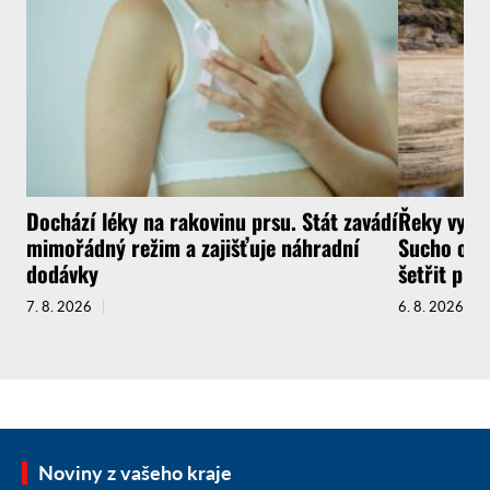
Dochází léky na rakovinu prsu. Stát zavádí
Řeky vysyc
mimořádný režim a zajišťuje náhradní
Sucho ochr
dodávky
šetřit pit
7. 8. 2026
6. 8. 2026
Noviny z vašeho kraje