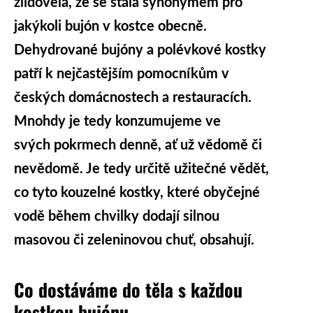
zlidověla, že se stala synonymem pro
jakýkoli bujón v kostce obecně.
Dehydrované bujóny a polévkové kostky
patří k nejčastějším pomocníkům v
českých domácnostech a restauracích.
Mnohdy je tedy konzumujeme ve
svých pokrmech denně, ať už vědomě či
nevědomě. Je tedy určitě užitečné vědět,
co tyto kouzelné kostky, které obyčejné
vodě během chvilky dodají silnou
masovou či zeleninovou chuť, obsahují.
Co dostáváme do těla s každou
kostkou bujónu