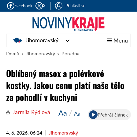
Facebook
X
Přihlásit se
Jihomoravský
Menu
Domů
Jihomoravský
Poradna
Oblíbený masox a polévkové
kostky. Jakou cenu platí naše tělo
za pohodlí v kuchyni
Aa
/
Jarmila Rýdlová
Aa
Přehrát článek
4. 6. 2026, 06:24
Jihomoravský