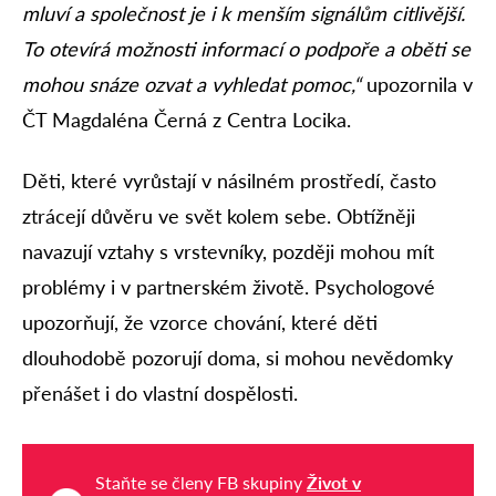
mluví a společnost je i k menším signálům citlivější.
To otevírá možnosti informací o podpoře a oběti se
mohou snáze ozvat a vyhledat pomoc,“
upozornila v
ČT Magdaléna Černá z Centra Locika.
Děti, které vyrůstají v násilném prostředí, často
ztrácejí důvěru ve svět kolem sebe. Obtížněji
navazují vztahy s vrstevníky, později mohou mít
problémy i v partnerském životě. Psychologové
upozorňují, že vzorce chování, které děti
dlouhodobě pozorují doma, si mohou nevědomky
přenášet i do vlastní dospělosti.
Staňte se členy FB skupiny
Život v