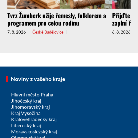
Tvrz Žumberk ožije řemesly, folklorem a
Přijďte za
programem pro celou rodinu
zaplní řem
7. 8. 2026
České Budějovice
6. 8. 2026
Noviny z vašeho kraje
Hlavní město Praha
Jihočeský kraj
Jihomoravský kraj
Kraj Vysočina
Královéhradecký kraj
Liberecký kraj
Moravskoslezský kraj
Olomoucký kraj