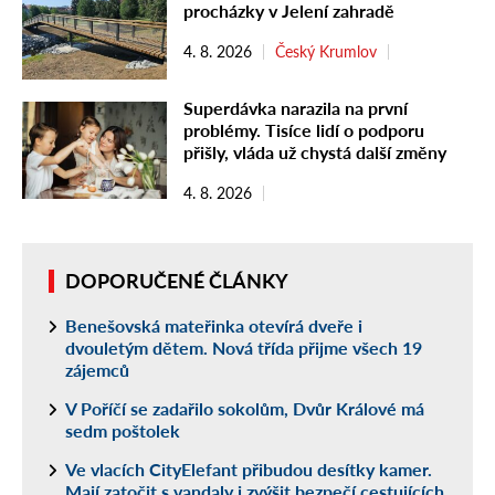
procházky v Jelení zahradě
4. 8. 2026
Český Krumlov
Superdávka narazila na první
problémy. Tisíce lidí o podporu
přišly, vláda už chystá další změny
4. 8. 2026
DOPORUČENÉ ČLÁNKY
Benešovská mateřinka otevírá dveře i
dvouletým dětem. Nová třída přijme všech 19
zájemců
V Poříčí se zadařilo sokolům, Dvůr Králové má
sedm poštolek
Ve vlacích CityElefant přibudou desítky kamer.
Mají zatočit s vandaly i zvýšit bezpečí cestujících