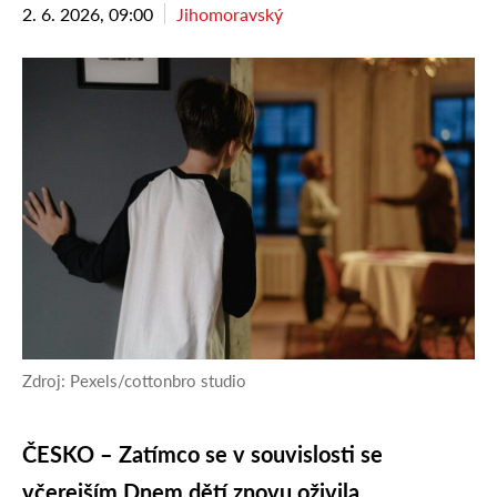
2. 6. 2026, 09:00
Jihomoravský
Zdroj: Pexels/cottonbro studio
ČESKO – Zatímco se v souvislosti se
včerejším Dnem dětí znovu oživila