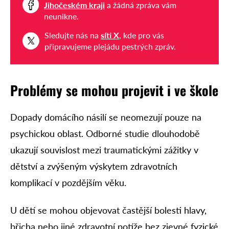
Jihočeském kraji
a žádná zpráva vám
neunikne.
Sledujte nás na
síti X
, kde pro vás
připravujeme plejádu pestrých zpráv.
Problémy se mohou projevit i ve škole
Dopady domácího násilí se neomezují pouze na
psychickou oblast. Odborné studie dlouhodobě
ukazují souvislost mezi traumatickými zážitky v
dětství a zvýšeným výskytem zdravotních
komplikací v pozdějším věku.
U dětí se mohou objevovat častější bolesti hlavy,
břicha nebo jiné zdravotní potíže bez zjevné fyzické