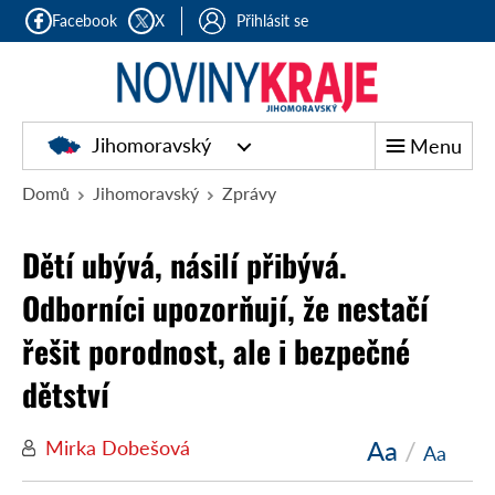
Facebook
X
Přihlásit se
Jihomoravský
Menu
Domů
Jihomoravský
Zprávy
Dětí ubývá, násilí přibývá.
Odborníci upozorňují, že nestačí
řešit porodnost, ale i bezpečné
dětství
Aa
/
Mirka Dobešová
Aa