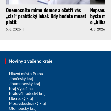
Onemocníte mimo domov a ošetří vás
Nepsaná ři
„cizí“ praktický lékař. Kdy budete muset
byste měli
platit
o „blikačk
5. 8. 2026
4. 8. 2026
Noviny z vašeho kraje
Hlavní město Praha
Jihočeský kraj
Jihomoravský kraj
Kraj Vysočina
Královéhradecký kraj
Liberecký kraj
Moravskoslezský kraj
Olomoucký kraj