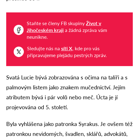
Staňte se členy FB skupiny
Život v
Jihočeském kraji
a žádná zpráva vám
neunikne.
Sledujte nás na
síti X
, kde pro vás
připravujeme plejádu pestrých zpráv.
Svatá Lucie bývá zobrazována s očima na talíři a s
palmovým listem jako znakem mučednictví. Jejím
atributem bývá i pár volů nebo meč. Úcta je jí
projevována od 5. století.
Byla vyhlášena jako patronka Syrakus. Je ovšem též
patronkou nevidomých, švadlen, sklářů, advokátů,