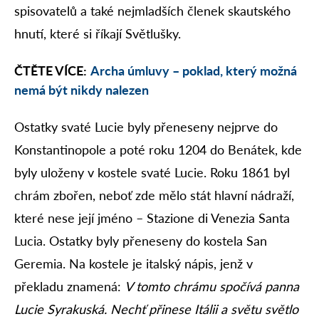
spisovatelů a také nejmladších členek skautského
hnutí, které si říkají Světlušky.
ČTĚTE VÍCE:
Archa úmluvy – poklad, který možná
nemá být nikdy nalezen
Ostatky svaté Lucie byly přeneseny nejprve do
Konstantinopole a poté roku 1204 do Benátek, kde
byly uloženy v kostele svaté Lucie. Roku 1861 byl
chrám zbořen, neboť zde mělo stát hlavní nádraží,
které nese její jméno – Stazione di Venezia Santa
Lucia. Ostatky byly přeneseny do kostela San
Geremia. Na kostele je italský nápis, jenž v
překladu znamená:
V tomto chrámu spočívá panna
Lucie Syrakuská. Nechť přinese Itálii a světu světlo