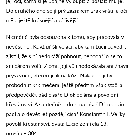
její oči, sama si je údajně vyloupla a poslala mu je.
Do druhého dne se jí prý zázrakem zrak vrátil a oči
měla ještě krásnější a zářivější.
Nicméně byla odsouzena k tomu, aby pracovala v
nevěstinci. Když přišli vojáci, aby tam Lucii odvedli,
zjistili, že s ní nedokáží pohnout, nepodařilo se to
ani párem volů. Zlomit její vůli nedokázala ani žhavá
pryskyřice, kterou jí lili na kůži. Nakonec jí byl
probodnut krk mečem, ještě předtím však stačila
předpovědět pád císaře Diokleciána a povolení
křesťanství. A skutečně – do roka císař Dioklecián
padl a o devět let později císař Konstantin I. Veliký
povolil křesťanství. Svatá Lucie zemřela 13.
prosince 304.