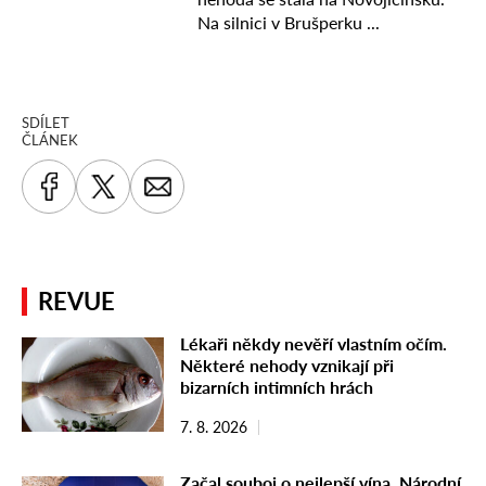
SDÍLET
ČLÁNEK
REVUE
Lékaři někdy nevěří vlastním očím.
Některé nehody vznikají při
bizarních intimních hrách
7. 8. 2026
Začal souboj o nejlepší vína. Národní