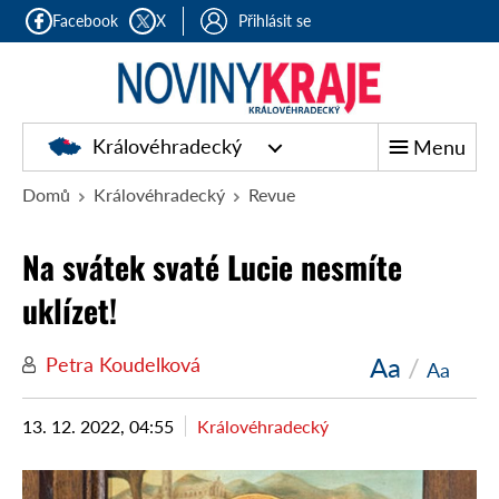
Facebook
X
Přihlásit se
Královéhradecký
Menu
Domů
Královéhradecký
Revue
Na svátek svaté Lucie nesmíte
uklízet!
Aa
/
Petra Koudelková
Aa
13. 12. 2022, 04:55
Královéhradecký