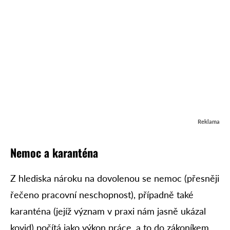
Reklama
Nemoc a karanténa
Z hlediska nároku na dovolenou se nemoc (přesněji
řečeno pracovní neschopnost), případně také
karanténa (jejíž význam v praxi nám jasně ukázal
kovid) počítá jako výkon práce, a to do zákoníkem