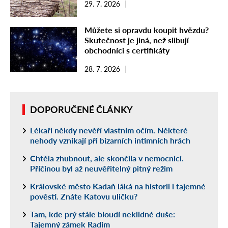
29. 7. 2026
Můžete si opravdu koupit hvězdu?
Skutečnost je jiná, než slibují
obchodníci s certifikáty
28. 7. 2026
DOPORUČENÉ ČLÁNKY
Lékaři někdy nevěří vlastním očím. Některé
nehody vznikají při bizarních intimních hrách
Chtěla zhubnout, ale skončila v nemocnici.
Příčinou byl až neuvěřitelný pitný režim
Královské město Kadaň láká na historii i tajemné
pověsti. Znáte Katovu uličku?
Tam, kde prý stále bloudí neklidné duše:
Tajemný zámek Radim