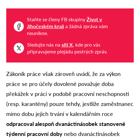
Staňte se členy FB skupiny
Život v
Jihočeském kraji
a žádná zpráva vám
neunikne.
Sledujte nás na
síti X
, kde pro vás
připravujeme plejádu pestrých zpráv.
Zákoník práce však zároveň uvádí, že za výkon
práce se pro účely dovolené považuje doba
překážek v práci v podobě pracovní neschopnosti
(resp. karantény) pouze tehdy, jestliže zaměstnanec
mimo dobu jejich trvání v kalendářním roce
odpracoval alespoň dvanáctinásobek stanovené
týdenní pracovní doby
nebo dvanáctinásobek