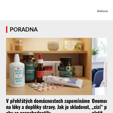
Reklama
PORADNA
V přehřátých domácnostech zapomínáme
Onemocnít
na léky a doplňky stravy. Jak je skladovat,
„cizí“ pra
aby se neznehodnotily
platit