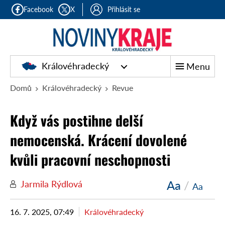
Facebook
X
Přihlásit se
Královéhradecký
Menu
Domů
Královéhradecký
Revue
Když vás postihne delší
nemocenská. Krácení dovolené
kvůli pracovní neschopnosti
Aa
/
Jarmila Rýdlová
Aa
16. 7. 2025, 07:49
Královéhradecký