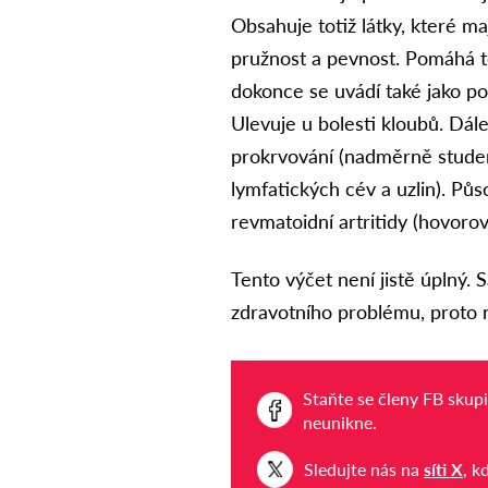
Obsahuje totiž látky, které mají
pružnost a pevnost. Pomáhá te
dokonce se uvádí také jako p
Ulevuje u bolesti kloubů. Dále
prokrvování (nadměrně studen
lymfatických cév a uzlin). Půs
revmatoidní artritidy (hovoro
Tento výčet není jistě úplný. 
zdravotního problému, proto ne
Staňte se členy FB skup
neunikne.
Sledujte nás na
síti X
, k