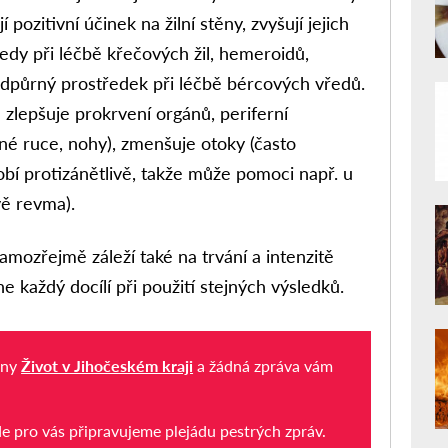
 pozitivní účinek na žilní stěny, zvyšují jejich
dy při léčbě křečových žil, hemeroidů,
odpůrný prostředek při léčbě bércových vředů.
 zlepšuje prokrvení orgánů, periferní
é ruce, nohy), zmenšuje otoky (často
obí protizánětlivě, takže může pomoci např. u
vě revma).
Samozřejmě záleží také na trvání a intenzitě
 každý docílí při použití stejných výsledků.
iny
Život v Jihočeském kraji
a žádná zpráva vám
de pro vás připravujeme plejádu pestrých zpráv.