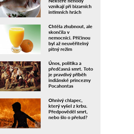
Některé nehody
vznikají při bizarních
intimních hrách
Chtěla zhubnout, ale
skončila v
nemocnici. Příčinou
byl až neuvěřitelný
pitný režim
Únos, politika a
předčasná smrt. Toto
je pravdivý příběh
indiánské princezny
Pocahontas
Ohnivý chlapec,
který vyšel z krbu.
Předpověděl smrt,
nebo šlo o přelud?