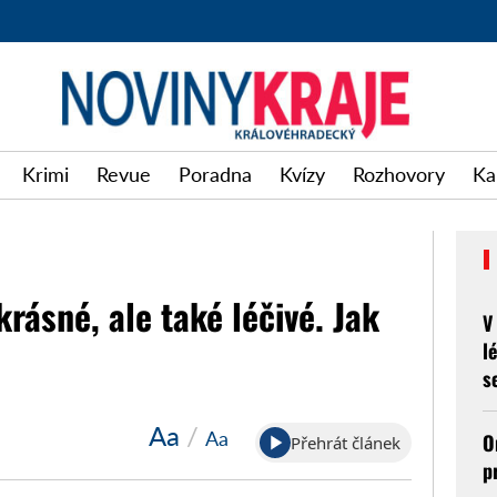
Krimi
Revue
Poradna
Kvízy
Rozhovory
Ka
rásné, ale také léčivé. Jak
V
l
s
Aa
/
Aa
O
Přehrát článek
p