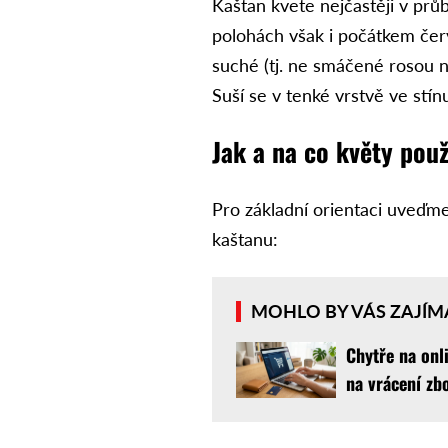
Kaštan kvete nejčastěji v prů
polohách však i počátkem červn
suché (tj. ne smáčené rosou n
Suší se v tenké vrstvě ve stí
Jak a na co květy použ
Pro základní orientaci uveďme
kaštanu:
MOHLO BY VÁS ZAJÍM
Chytře na onl
na vrácení zb