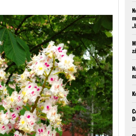
N
m
„
M
z
N
n
K
C
D