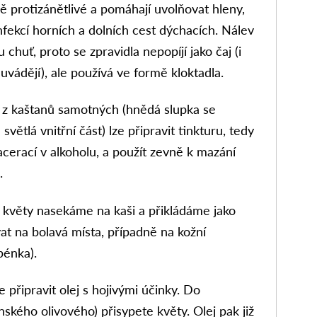
lně protizánětlivé a pomáhají uvolňovat hleny,
nfekcí horních a dolních cest dýchacích. Nálev
chuť, proto se zpravidla nepopíjí jako čaj (i
 uvádějí), ale používá ve formě kloktadla.
 z kaštanů samotných (hnědá slupka se
světlá vnitřní část) lze připravit tinkturu, tedy
cerací v alkoholu, a použít zevně k mazání
.
 květy nasekáme na kaši a přikládáme jako
at na bolavá místa, případně na kožní
pénka).
připravit olej s hojivými účinky. Do
ského olivového) přisypete květy. Olej pak již