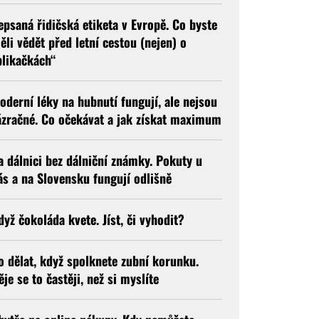
epsaná řidičská etiketa v Evropě. Co byste
ěli vědět před letní cestou (nejen) o
blikačkách“
oderní léky na hubnutí fungují, ale nejsou
ázračné. Co očekávat a jak získat maximum
a dálnici bez dálniční známky. Pokuty u
ás a na Slovensku fungují odlišně
dyž čokoláda kvete. Jíst, či vyhodit?
o dělat, když spolknete zubní korunku.
ěje se to častěji, než si myslíte