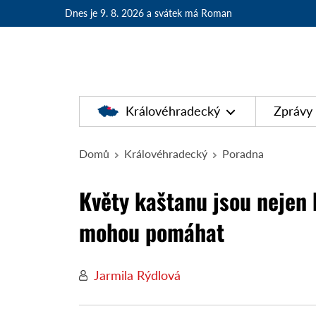
Dnes je 9. 8. 2026
a svátek má Roman
Královéhradecký
Zprávy
Domů
Královéhradecký
Poradna
Květy kaštanu jsou nejen k
mohou pomáhat
Jarmila Rýdlová