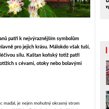
C
v
tanů patří k nejvýraznějším symbolům
 hlavně pro jejich krásu. Málokdo však tuší,
éčivou sílu. Kaštan koňský totiž patří
potížích s cévami, otoky nebo bolavými
ec maďal, je nejen mohutný okrasný strom