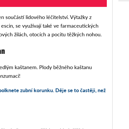
n součástí lidového léčitelství. Výtažky z
 escin, se využívají také ve farmaceutických
ových žilách, otocích a pocitu těžkých nohou.
an
 jedlým kaštanem. Plody běžného kaštanu
onzumaci!
polknete zubní korunku. Děje se to častěji, než