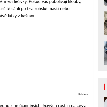
ké mezi léčivky. Pokud vás pobolívají klouby,
 určitě sáhli po tzv. koňské masti nebo
vě látky z kaštanu.
Reklama
dnu z nejúčinnějších léčivých rostlin na cévy.