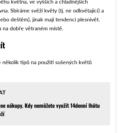
běhu května, ve vyšších a chladnějších
a. Sbíráme svěží květy (tj. ne odkvétající) a
ebo deštěm), jinak mají tendenci plesnivět.
nu na dobře větraném místě.
ít
 několik tipů na použití sušených květů
AT
ine nákupy. Kdy nemůžete využít 14denní lhůtu
oží