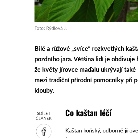
Foto: Rýdlová J.
Bílé a růžové „svíce“ rozkvetlých kaš
pozdního jara. Většina lidí je obdivuje
že květy jírovce maďalu ukrývají také l
mezi tradiční přírodní pomocníky při 
klouby.
Co kaštan léčí
SDÍLET
ČLÁNEK
Kaštan koňský, odborně jírov