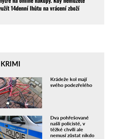
hytře na online nákupy. Kdy nemůžete
yužít 14denní lhůtu na vrácení zboží
KRIMI
Krádeže kol mají
svého podezřelého
Dva pohřešované
našli policisté, v
těžké chvíli ale
nemusí zůstat nikdo