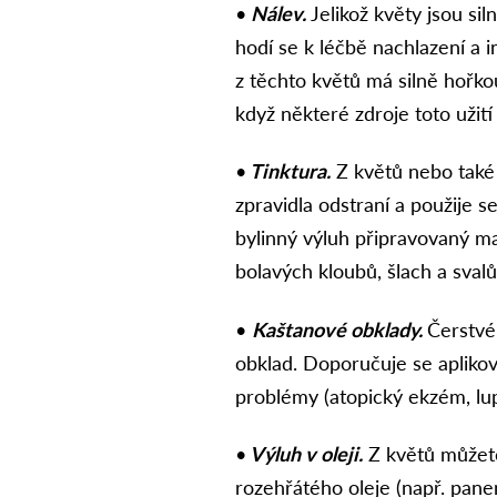
•
Nálev.
Jelikož květy jsou si
hodí se k léčbě nachlazení a i
z těchto květů má silně hořkou 
když některé zdroje toto užití
•
Tinktura.
Z květů nebo také
zpravidla odstraní a použije se 
bylinný výluh připravovaný ma
bolavých kloubů, šlach a svalů
•
Kaštanové obklady.
Čerstvé
obklad. Doporučuje se aplikov
problémy (atopický ekzém, lu
•
Výluh v oleji.
Z květů můžete 
rozehřátého oleje (např. panen