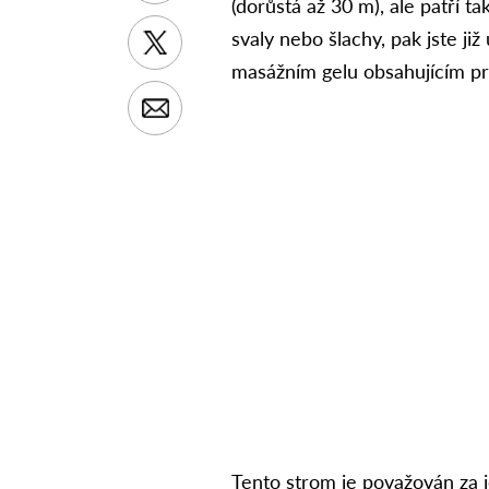
(dorůstá až 30 m), ale patří ta
svaly nebo šlachy, pak jste již
masážním gelu obsahujícím prá
Tento strom je považován za je