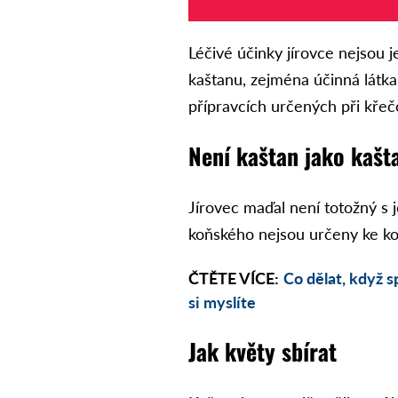
Léčivé účinky jírovce nejsou je
kaštanu, zejména účinná látka
přípravcích určených při křeč
Není kaštan jako kašt
Jírovec maďal není totožný s
koňského nejsou určeny ke k
ČTĚTE VÍCE:
Co dělat, když s
si myslíte
Jak květy sbírat