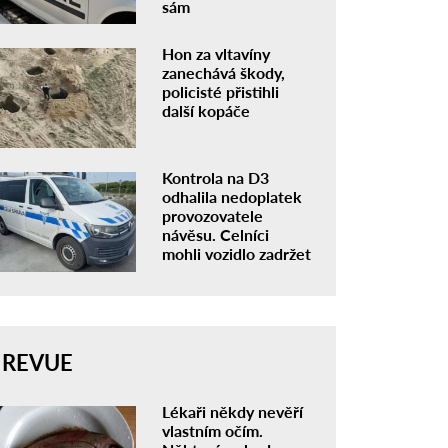
sám
Hon za vltavíny
zanechává škody,
policisté přistihli
další kopáče
Kontrola na D3
odhalila nedoplatek
provozovatele
návěsu. Celníci
mohli vozidlo zadržet
REVUE
Lékaři někdy nevěří
vlastním očím.