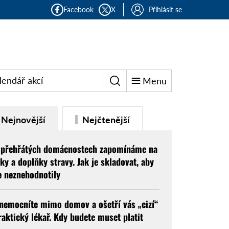
Facebook
X
Přihlásit se
lendář akcí
Menu
Nejnovější
Nejčtenější
 přehřátých domácnostech zapomínáme na
éky a doplňky stravy. Jak je skladovat, aby
e neznehodnotily
nemocníte mimo domov a ošetří vás „cizí“
raktický lékař. Kdy budete muset platit