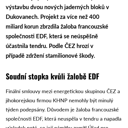
výstavbu dvou nových jaderných bloků v
Dukovanech. Projekt za více než 400
miliard korun zbrzdila žaloba francouzské
společnosti EDF, která se neúspěšně
účastnila tendru. Podle ČEZ hrozí v
případě zdržení stamilionové škody.
Soudní stopka kvůli žalobě EDF
Finální smlouvy mezi energetickou skupinou ČEZ a
jihokorejskou firmou KHNP nemohly být minulý
týden podepsány. Důvodem je žaloba francouzské
společnosti EDF, která neuspěla v tendru a napadla
výsledek poté, co její námitky zamítl Úřad pro