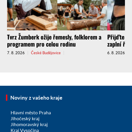
Tvrz Žumberk ožije řemesly, folklorem a
Přijďte za
programem pro celou rodinu
zaplní řem
7. 8. 2026
České Budějovice
6. 8. 2026
Noviny z vašeho kraje
Hlavní město Praha
Jihočeský kraj
Jihomoravský kraj
Kraj Vysočina