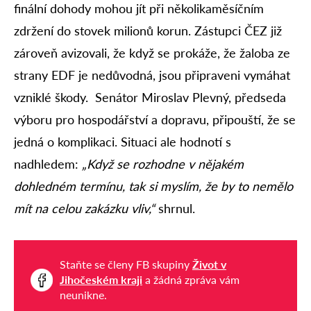
finální dohody mohou jít při několikaměsíčním
zdržení do stovek milionů korun. Zástupci ČEZ již
zároveň avizovali, že když se prokáže, že žaloba ze
strany EDF je nedůvodná, jsou připraveni vymáhat
vzniklé škody. Senátor Miroslav Plevný, předseda
výboru pro hospodářství a dopravu, připouští, že se
jedná o komplikaci. Situaci ale hodnotí s
nadhledem:
„Když se rozhodne v nějakém
dohledném termínu, tak si myslím, že by to nemělo
mít na celou zakázku vliv,“
shrnul.
Staňte se členy FB skupiny
Život v
Jihočeském kraji
a žádná zpráva vám
neunikne.