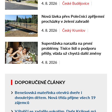
4. 8. 2026
České Budějovice
Nová lávka přes Polečnici zpříjemní
procházky v Jelení zahradě
4. 8. 2026
Český Krumlov
Superdávka narazila na první
problémy. Tisíce lidí o podporu
přišly, vláda už chystá další změny
4. 8. 2026
DOPORUČENÉ ČLÁNKY
Benešovská mateřinka otevírá dveře i
dvouletým dětem. Nová třída přijme všech 19
zájemců
V Poříčí se zadařilo sokolům, Dvůr Králové má