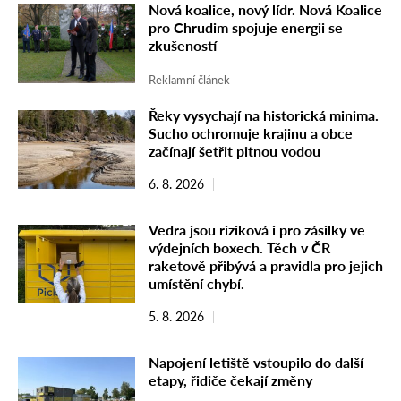
Nová koalice, nový lídr. Nová Koalice
pro Chrudim spojuje energii se
zkušeností
Reklamní článek
Řeky vysychají na historická minima.
Sucho ochromuje krajinu a obce
začínají šetřit pitnou vodou
6. 8. 2026
Vedra jsou riziková i pro zásilky ve
výdejních boxech. Těch v ČR
raketově přibývá a pravidla pro jejich
umístění chybí.
5. 8. 2026
Napojení letiště vstoupilo do další
etapy, řidiče čekají změny