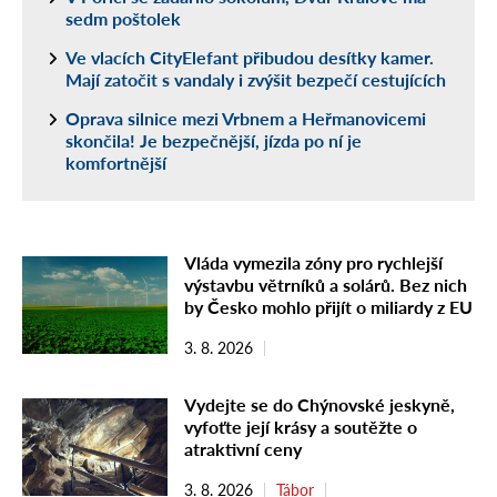
sedm poštolek
Ve vlacích CityElefant přibudou desítky kamer.
Mají zatočit s vandaly i zvýšit bezpečí cestujících
Oprava silnice mezi Vrbnem a Heřmanovicemi
skončila! Je bezpečnější, jízda po ní je
komfortnější
Vláda vymezila zóny pro rychlejší
výstavbu větrníků a solárů. Bez nich
by Česko mohlo přijít o miliardy z EU
3. 8. 2026
Vydejte se do Chýnovské jeskyně,
vyfoťte její krásy a soutěžte o
atraktivní ceny
3. 8. 2026
Tábor