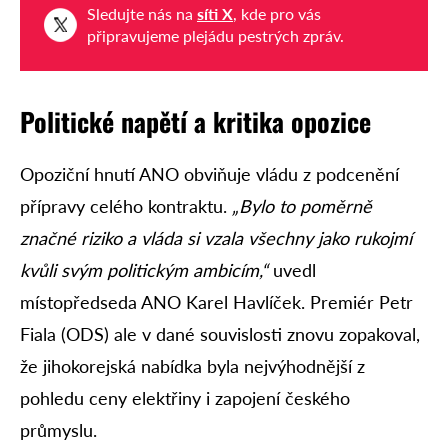
Sledujte nás na
síti X
, kde pro vás
připravujeme plejádu pestrých zpráv.
Politické napětí a kritika opozice
Opoziční hnutí ANO obviňuje vládu z podcenění
přípravy celého kontraktu.
„Bylo to poměrně
značné riziko a vláda si vzala všechny jako rukojmí
kvůli svým politickým ambicím,“
uvedl
místopředseda ANO Karel Havlíček. Premiér Petr
Fiala (ODS) ale v dané souvislosti znovu zopakoval,
že jihokorejská nabídka byla nejvýhodnější z
pohledu ceny elektřiny i zapojení českého
průmyslu.