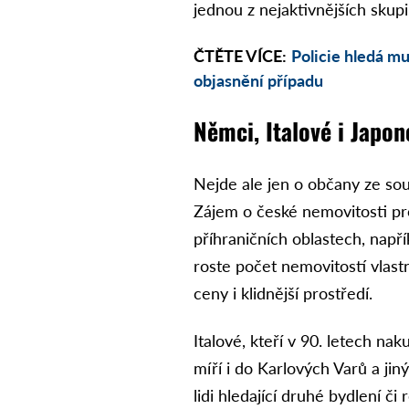
jednou z nejaktivnějších skupi
ČTĚTE VÍCE:
Policie hledá mu
objasnění případu
Němci, Italové i Japo
Nejde ale jen o občany ze s
Zájem o české nemovitosti pro
příhraničních oblastech, např
roste počet nemovitostí vlast
ceny i klidnější prostředí.
Italové, kteří v 90. letech na
míří i do Karlových Varů a jin
lidi hledající druhé bydlení č