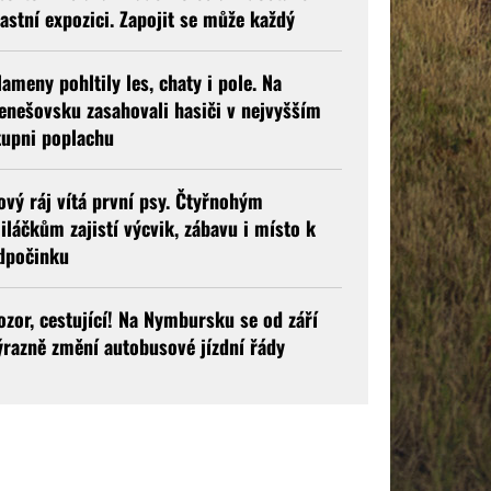
lastní expozici. Zapojit se může každý
lameny pohltily les, chaty i pole. Na
enešovsku zasahovali hasiči v nejvyšším
tupni poplachu
ový ráj vítá první psy. Čtyřnohým
iláčkům zajistí výcvik, zábavu i místo k
dpočinku
ozor, cestující! Na Nymbursku se od září
ýrazně změní autobusové jízdní řády