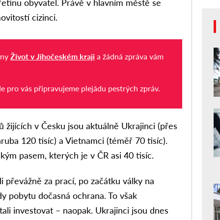
třetinu obyvatel. Právě v hlavním městě se
itostí cizinci.
iny
Život v Jihočeském kraji
a žádná zpráva vám
de pro vás připravujeme plejádu pestrých zpráv.
 žijících v Česku jsou aktuálně Ukrajinci (přes
zhruba 120 tisíc) a Vietnamci (téměř 70 tisíc).
kým pasem, kterých je v ČR asi 40 tisíc.
li převážně za prací, po začátku války na
dy pobytu dočasná ochrana. To však
ali investovat – naopak. Ukrajinci jsou dnes