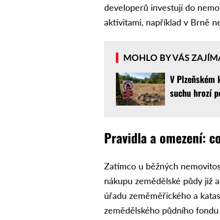
developerů investují do nemov
aktivitami, například v Brně n
MOHLO BY VÁS ZAJÍM
V Plzeňském k
suchu hrozí p
Pravidla a omezení: co
Zatímco u běžných nemovitost
nákupu zemědělské půdy již a
úřadu zeměměřického a katast
zemědělského půdního fondu za