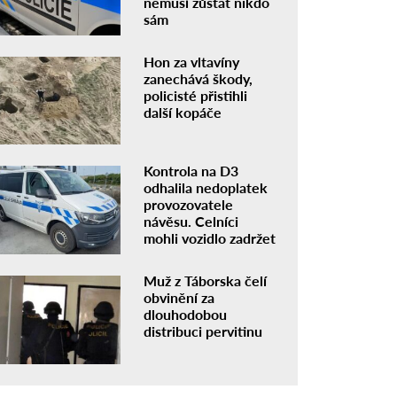
nemusí zůstat nikdo
sám
Hon za vltavíny
zanechává škody,
policisté přistihli
další kopáče
Kontrola na D3
odhalila nedoplatek
provozovatele
návěsu. Celníci
mohli vozidlo zadržet
Muž z Táborska čelí
obvinění za
dlouhodobou
distribuci pervitinu