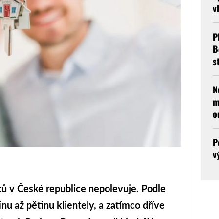
v
P
B
s
N
m
o
P
v
ů v České republice nepolevuje. Podle
tinu až pětinu klientely, a zatímco dříve