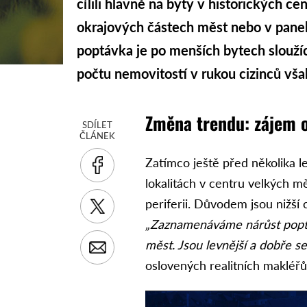
cílili hlavně na byty v historických ce
okrajových částech měst nebo v panel
poptávka je po menších bytech slouží
počtu nemovitostí v rukou cizinců však
Změna trendu: zájem o 
SDÍLET
ČLÁNEK
Zatímco ještě před několika le
lokalitách v centru velkých mě
periferii. Důvodem jsou nižší 
„Zaznamenáváme nárůst poptá
měst. Jsou levnější a dobře se
oslovených realitních makléřů