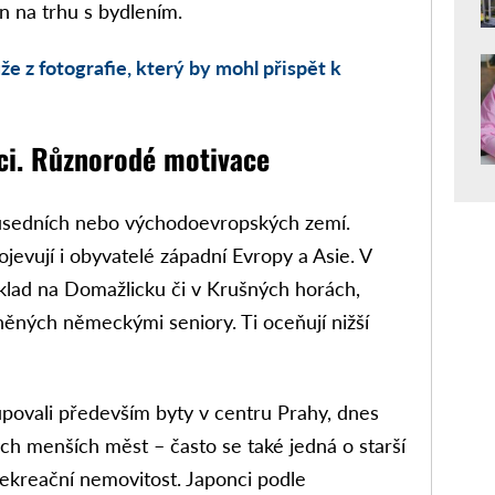
n na trhu s bydlením.
že z fotografie, který by mohl přispět k
nci. Různorodé motivace
ousedních nebo východoevropských zemí.
jevují i obyvatelé západní Evropy a Asie. V
íklad na Domažlicku či v Krušných horách,
něných německými seniory. Ti oceňují nižší
kupovali především byty v centru Prahy, dnes
ých menších měst – často se také jedná o starší
i rekreační nemovitost. Japonci podle