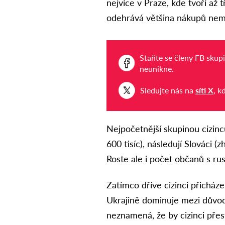
nejvíce v Praze, kde tvoří až 
odehrává většina nákupů nemov
Staňte se členy FB skup
neunikne.
Sledujte nás na
síti X
, k
Nejpočetnější skupinou cizinců
600 tisíc), následují Slováci (
Roste ale i počet občanů s rus
Zatímco dříve cizinci přicháze
Ukrajině dominuje mezi důvo
neznamená, že by cizinci přest