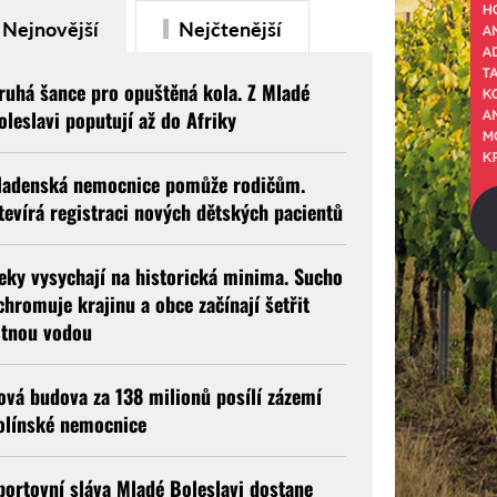
Nejnovější
Nejčtenější
ruhá šance pro opuštěná kola. Z Mladé
oleslavi poputují až do Afriky
ladenská nemocnice pomůže rodičům.
tevírá registraci nových dětských pacientů
eky vysychají na historická minima. Sucho
chromuje krajinu a obce začínají šetřit
itnou vodou
ová budova za 138 milionů posílí zázemí
olínské nemocnice
portovní sláva Mladé Boleslavi dostane