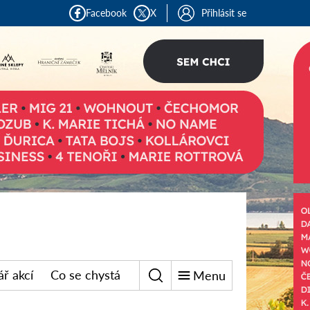
Facebook
X
Přihlásit se
ř akcí
Co se chystá
Menu