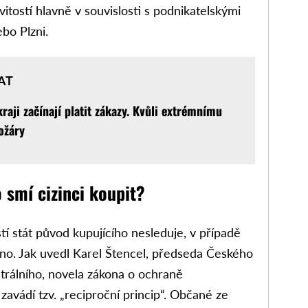
itostí hlavně v souvislosti s podnikatelskými
ebo Plzni.
AT
raji začínají platit zákazy. Kvůli extrémnímu
ožáry
 smí cizinci koupit?
í stát původ kupujícího nesleduje, v případě
no. Jak uvedl Karel Štencel, předseda Českého
rálního, novela zákona o ochraně
vádí tzv. „reciproční princip“. Občané ze