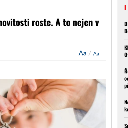
vitosti roste. A to nejen v
D
B
K
Aa
/
Aa
O
Ř
o
p
N
k
S