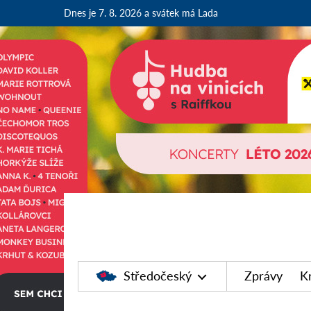
Dnes je 7. 8. 2026
a svátek má Lada
Středočeský
Zprávy
K