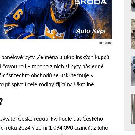
Reklama
í panelové byty. Zejména u ukrajinských kupců
líčovou roli – mnoho z nich si byty následně
á část těchto obchodů se uskutečňuje v
 přispívají celé rodiny žijící na Ukrajině.
?
obyvatel České republiky. Podle dat Českého
nci roku 2024 v zemi 1 094 090 cizinců, z toho