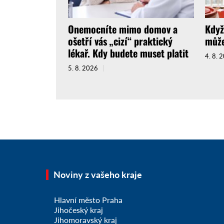
Onemocníte mimo domov a
Když
ošetří vás „cizí“ praktický
může
lékař. Kdy budete muset platit
4. 8. 
5. 8. 2026
Noviny z vašeho kraje
Hlavní město Praha
Jihočeský kraj
Jihomoravský kraj