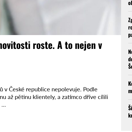
o
Z
r
p
vitosti roste. A to nejen v
N
d
Š
K
ů v České republice nepolevuje. Podle
m
nu až pětinu klientely, a zatímco dříve cílili
h …
Š
k