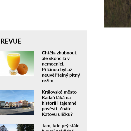
REVUE
Chtěla zhubnout,
ale skončila v
nemocnici.
Příčinou byl až
neuvěřitelný pitný
režim
Královské město
Kadaň láká na
historii i tajemné
pověsti. Znáte
Katovu uličku?
Tam, kde prý stále
bloudí neklidné