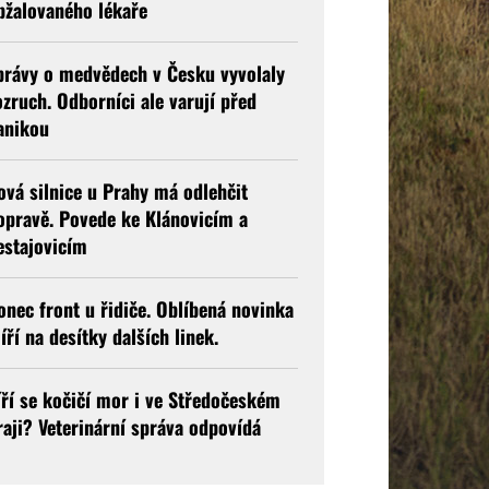
bžalovaného lékaře
právy o medvědech v Česku vyvolaly
ozruch. Odborníci ale varují před
anikou
ová silnice u Prahy má odlehčit
opravě. Povede ke Klánovicím a
estajovicím
onec front u řidiče. Oblíbená novinka
íří na desítky dalších linek.
íří se kočičí mor i ve Středočeském
raji? Veterinární správa odpovídá