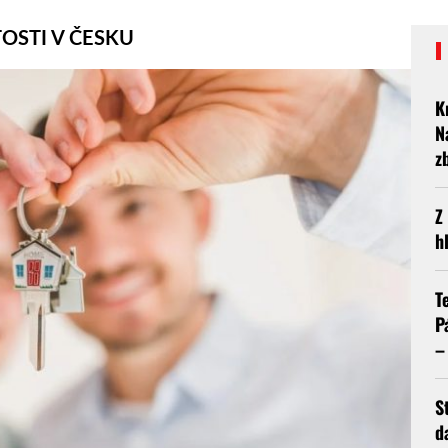
TOSTI V ČESKU
K
N
z
Z
h
T
P
–
S
d