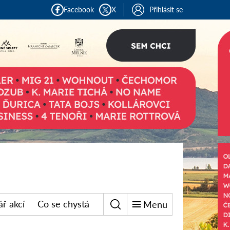
Facebook
X
Přihlásit se
ř akcí
Co se chystá
Menu