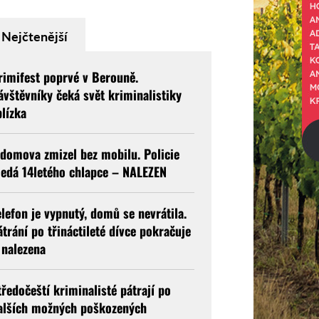
Nejčtenější
rimifest poprvé v Berouně.
ávštěvníky čeká svět kriminalistiky
blízka
 domova zmizel bez mobilu. Policie
ledá 14letého chlapce – NALEZEN
elefon je vypnutý, domů se nevrátila.
átrání po třináctileté dívce pokračuje
 nalezena
tředočeští kriminalisté pátrají po
alších možných poškozených