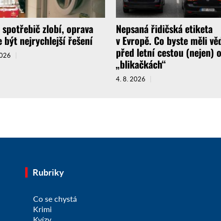
 spotřebič zlobí, oprava
Nepsaná řidičská etiketa
 být nejrychlejší řešení
v Evropě. Co byste měli vě
před letní cestou (nejen) 
2026
„blikačkách“
4. 8. 2026
Rubriky
Co se chystá
Krimi
Kvízy