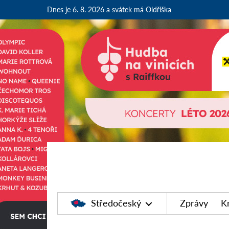
Dnes je 6. 8. 2026
a svátek má Oldřiška
Středočeský
Zprávy
K