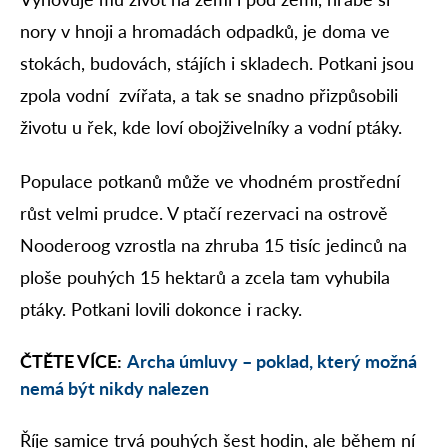
nory v hnoji a hromadách odpadků, je doma ve
stokách, budovách, stájích i skladech. Potkani jsou
zpola vodní zvířata, a tak se snadno přizpůsobili
životu u řek, kde loví obojživelníky a vodní ptáky.
Populace potkanů může ve vhodném prostřední
růst velmi prudce. V ptačí rezervaci na ostrově
Nooderoog vzrostla na zhruba 15 tisíc jedinců na
ploše pouhých 15 hektarů a zcela tam vyhubila
ptáky. Potkani lovili dokonce i racky.
ČTĚTE VÍCE:
Archa úmluvy – poklad, který možná
nemá být nikdy nalezen
Říje samice trvá pouhých šest hodin, ale během ní