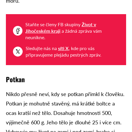
moru.
Staňte se členy FB skupiny
Život v
Jihočeském kraji
a žádná zpráva vám
neunikne.
Sledujte nás na
síti X
, kde pro vás
připravujeme plejádu pestrých zpráv.
Potkan
Nikdo přesně neví, kdy se potkan přimkl k člověku.
Potkan je mohutně stavěný, má krátké boltce a
ocas kratší než tělo. Dosahuje hmotnosti 500,
výjimečně 600 g. Jeho tělo je dlouhé 25 i více cm.
Vyhovuje mu život na zemi i pod zemí, hrabe si