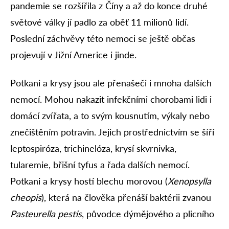
pandemie se rozšířila z Číny a až do konce druhé
světové války jí padlo za oběť 11 milionů lidí.
Poslední záchvěvy této nemoci se ještě občas
projevují v Jižní Americe i jinde.
Potkani a krysy jsou ale přenašeči i mnoha dalších
nemocí. Mohou nakazit infekčními chorobami lidi i
domácí zvířata, a to svým kousnutím, výkaly nebo
znečištěním potravin. Jejich prostřednictvím se šíří
leptospiróza, trichinelóza, krysí skvrnivka,
tularemie, břišní tyfus a řada dalších nemocí.
Potkani a krysy hostí blechu morovou (
Xenopsylla
cheopis
), která na člověka přenáší baktérii zvanou
Pasteurella pestis
, původce dýmějového a plicního