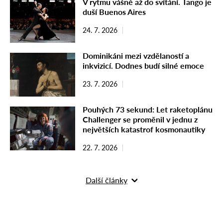
V rytmu vášně až do svítání. Tango je
duší Buenos Aires
24. 7. 2026
Dominikáni mezi vzdělaností a
inkvizicí. Dodnes budí silné emoce
23. 7. 2026
Pouhých 73 sekund: Let raketoplánu
Challenger se proměnil v jednu z
největších katastrof kosmonautiky
22. 7. 2026
Další články