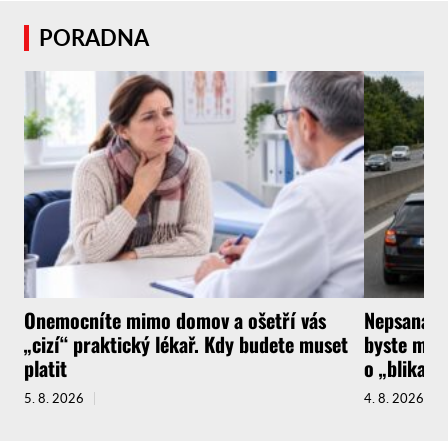
PORADNA
Onemocníte mimo domov a ošetří vás
Nepsaná ři
„cizí“ praktický lékař. Kdy budete muset
byste měli
platit
o „blikačk
5. 8. 2026
4. 8. 2026