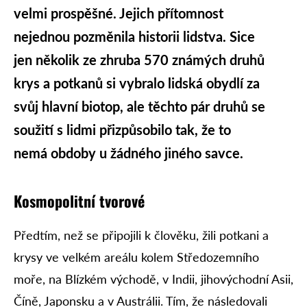
velmi prospěšné. Jejich přítomnost
nejednou pozměnila historii lidstva. Sice
jen několik ze zhruba 570 známých druhů
krys a potkanů si vybralo lidská obydlí za
svůj hlavní biotop, ale těchto pár druhů se
soužití s lidmi přizpůsobilo tak, že to
nemá obdoby u žádného jiného savce.
Kosmopolitní tvorové
Předtím, než se připojili k člověku, žili potkani a
krysy ve velkém areálu kolem Středozemního
moře, na Blízkém východě, v Indii, jihovýchodní Asii,
Číně, Japonsku a v Austrálii. Tím, že následovali