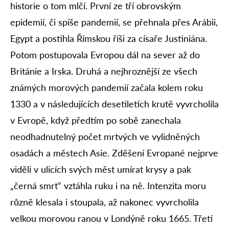
historie o tom mlčí. První ze tří obrovským
epidemií, či spíše pandemií, se přehnala přes Arábii,
Egypt a postihla Římskou říši za císaře Justiniána.
Potom postupovala Evropou dál na sever až do
Británie a Irska. Druhá a nejhroznější ze všech
známých morových pandemií začala kolem roku
1330 a v následujících desetiletích krutě vyvrcholila
v Evropě, když předtím po sobě zanechala
neodhadnutelný počet mrtvých ve vylidněných
osadách a městech Asie. Zděšení Evropané nejprve
viděli v ulicích svých měst umírat krysy a pak
„černá smrt“ vztáhla ruku i na ně. Intenzita moru
různě klesala i stoupala, až nakonec vyvrcholila
velkou morovou ranou v Londýně roku 1665. Třetí