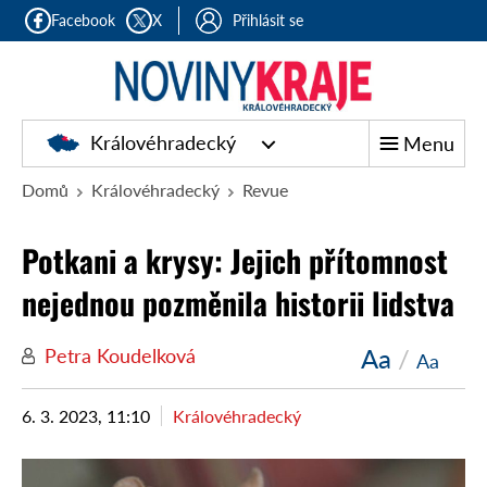
Facebook
X
Přihlásit se
Královéhradecký
Menu
Domů
Královéhradecký
Revue
Potkani a krysy: Jejich přítomnost
nejednou pozměnila historii lidstva
Aa
/
Petra Koudelková
Aa
6. 3. 2023, 11:10
Královéhradecký