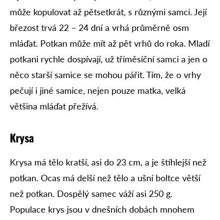
může kopulovat až pětsetkrát, s různými samci. Její
březost trvá 22 – 24 dní a vrhá průměrně osm
mláďat. Potkan může mít až pět vrhů do roka. Mladí
potkani rychle dospívají, už tříměsíční samci a jen o
něco starší samice se mohou pářit. Tím, že o vrhy
pečují i jiné samice, nejen pouze matka, velká
většina mláďat přežívá.
Krysa
Krysa má tělo kratší, asi do 23 cm, a je štíhlejší než
potkan. Ocas má delší než tělo a ušní boltce větší
než potkan. Dospělý samec váží asi 250 g.
Populace krys jsou v dnešních dobách mnohem