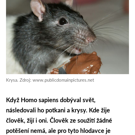
Krysa. Zdroj: www.publicdomainpictures.net
Když Homo sapiens dobýval svět,
následovali ho potkani a krysy. Kde žije
člověk, žijí i oni. Člověk ze soužití žádné
potěšení nemá, ale pro tyto hlodavce je