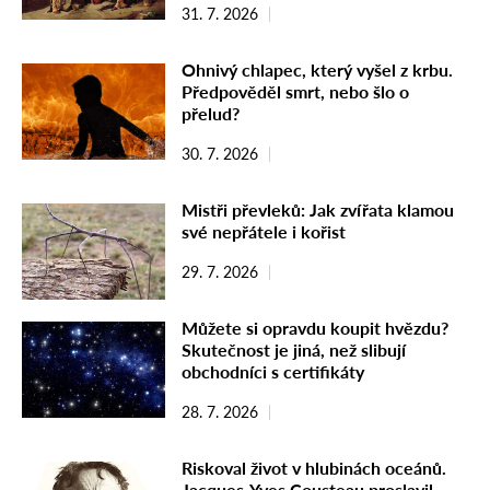
31. 7. 2026
Ohnivý chlapec, který vyšel z krbu.
Předpověděl smrt, nebo šlo o
přelud?
30. 7. 2026
Mistři převleků: Jak zvířata klamou
své nepřátele i kořist
29. 7. 2026
Můžete si opravdu koupit hvězdu?
Skutečnost je jiná, než slibují
obchodníci s certifikáty
28. 7. 2026
Riskoval život v hlubinách oceánů.
Jacques-Yves Cousteau proslavil