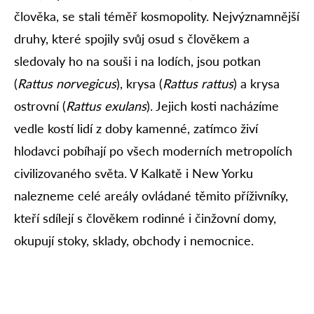
člověka, se stali téměř kosmopolity. Nejvýznamnější
druhy, které spojily svůj osud s člověkem a
sledovaly ho na souši i na lodích, jsou potkan
(
Rattus norvegicus
), krysa (
Rattus rattus
) a krysa
ostrovní (
Rattus exulans
). Jejich kosti nacházíme
vedle kostí lidí z doby kamenné, zatímco živí
hlodavci pobíhají po všech moderních metropolích
civilizovaného světa. V Kalkatě i New Yorku
nalezneme celé areály ovládané těmito příživníky,
kteří sdílejí s člověkem rodinné i činžovní domy,
okupují stoky, sklady, obchody i nemocnice.