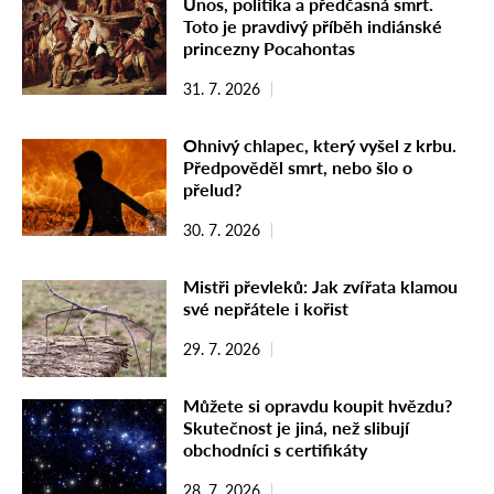
Únos, politika a předčasná smrt.
Toto je pravdivý příběh indiánské
princezny Pocahontas
31. 7. 2026
Ohnivý chlapec, který vyšel z krbu.
Předpověděl smrt, nebo šlo o
přelud?
30. 7. 2026
Mistři převleků: Jak zvířata klamou
své nepřátele i kořist
29. 7. 2026
Můžete si opravdu koupit hvězdu?
Skutečnost je jiná, než slibují
obchodníci s certifikáty
28. 7. 2026