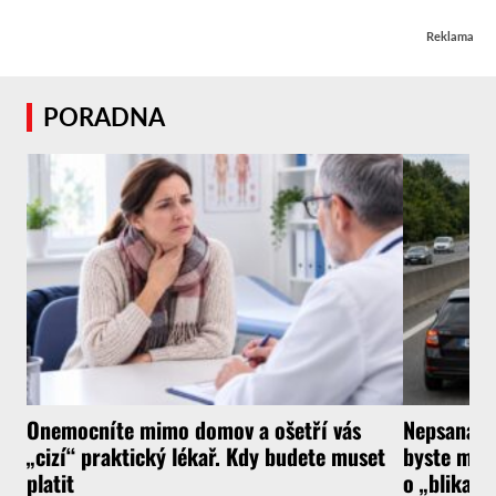
Reklama
PORADNA
Onemocníte mimo domov a ošetří vás
Nepsaná ři
„cizí“ praktický lékař. Kdy budete muset
byste měli
platit
o „blikačk