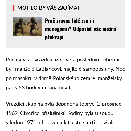
MOHLO BY VÁS ZAJÍMAT
Proč zrovna lidé zvolili
monogamii? Odpověď vás možná
překvapí
Rodina však vraždila již dříve a posledními oběťmi
byli manželé LaBiancovi, majitelé samoobsluhy. Noc
po masakru v domě Polanského zemřel manželský
pár s 53 bodnými ranami v těle.
Vraždící skupina byla dopadena teprve 1. prosince
1969. Čtveřice příslušníků Rodiny byla u soudu
v lednu 1971 odsouzena k trestu smrti – avšak