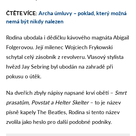
ČTĚTE VÍCE:
Archa úmluvy – poklad, který možná
nemá být nikdy nalezen
Rodina ubodala i dědičku kávového magnáta Abigail
Folgerovou. Její milenec Wojciech Frykowski
schytal celý zásobník z revolveru. Vlasový stylista
hvězd Jay Sebring byl ubodán na zahradě při
pokusu o útěk.
Na dveřích zbyly nápisy napsané krví obětí –
Smrt
prasatům, Povstat a Helter Skelter
– to je název
písně kapely The Beatles, Rodina si tento název
zvolila jako heslo pro další podobné podniky.