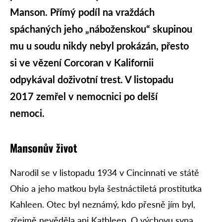
Manson. Přímý podíl na vraždách
spáchaných jeho „náboženskou“ skupinou
mu u soudu nikdy nebyl prokázán, přesto
si ve vězení Corcoran v Kalifornii
odpykával doživotní trest. V listopadu
2017 zemřel v nemocnici po delší
nemoci.
Mansonův život
Narodil se v listopadu 1934 v Cincinnati ve státě
Ohio a jeho matkou byla šestnáctiletá prostitutka
Kahleen. Otec byl neznámý, kdo přesně jím byl,
zřejmě nevěděla ani Kathleen. O výchovu syna