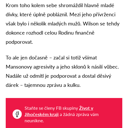
Krom toho kolem sebe shromáždil hlavně mladé
dívky, které úplně pobláznil. Mezi jeho přívrženci
však bylo i několik mladých mužů. Wilson se tehdy
dokonce rozhodl celou Rodinu finančně
podporovat.
To ale jen dočasně – začal si totiž všímat
Mansonovy agresivity a jeho sklonů k násilí vůbec.
Nadále už odmítl je podporovat a dostal děsivý
dárek – tajemnou zprávu a kulku.
Staňte se členy FB skupiny
Život v
Jihočeském kraji
a žádná zpráva vám
neunikne.