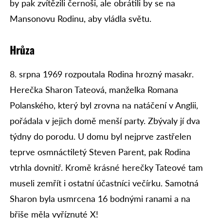
by pak zvítězili černoši, ale obrátili by se na
Mansonovu Rodinu, aby vládla světu.
Hrůza
8. srpna 1969 rozpoutala Rodina hrozný masakr.
Herečka Sharon Tateová, manželka Romana
Polanského, který byl zrovna na natáčení v Anglii,
pořádala v jejich domě menší party. Zbývaly jí dva
týdny do porodu. U domu byl nejprve zastřelen
teprve osmnáctiletý Steven Parent, pak Rodina
vtrhla dovnitř. Kromě krásné herečky Tateové tam
museli zemřít i ostatní účastníci večírku. Samotná
Sharon byla usmrcena 16 bodnými ranami a na
břiše měla vyříznuté X!