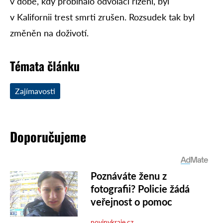
v době, kdy probíhalo odvolací řízení, byl
v Kalifornii trest smrti zrušen. Rozsudek tak byl
změněn na doživotí.
Témata článku
Zajímavosti
Doporučujeme