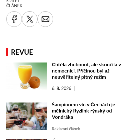
SDÍLET
ČLÁNEK
REVUE
Chtěla zhubnout, ale skončila v
nemocnici. Příčinou byl až
neuvěřitelný pitný režim
6. 8. 2026
Šampionem vín v Čechách je
mělnický Ryzlink rýnský od
Vondráka
Reklamní článek