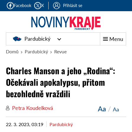
Facebook
X
Přihlásit se
Pardubický
Menu
Domů
Pardubický
Revue
Charles Manson a jeho „Rodina“:
Očekávali apokalypsu, přitom
bezohledně vraždili
Aa
/
Petra Koudelková
Aa
22. 3. 2023, 03:19
Pardubický