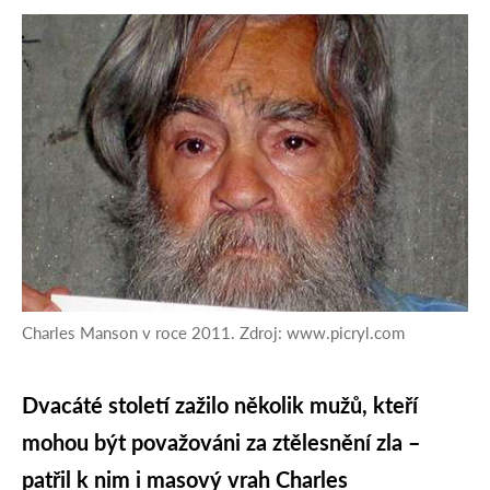
Charles Manson v roce 2011. Zdroj: www.picryl.com
Dvacáté století zažilo několik mužů, kteří
mohou být považováni za ztělesnění zla –
patřil k nim i masový vrah Charles