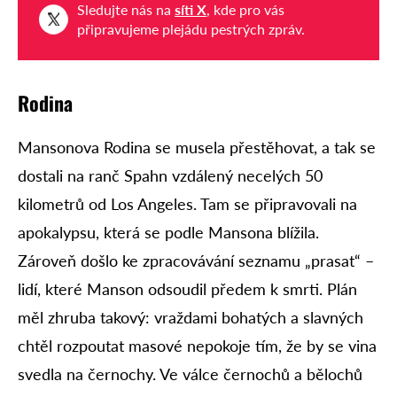
Sledujte nás na
síti X
, kde pro vás
připravujeme plejádu pestrých zpráv.
Rodina
Mansonova Rodina se musela přestěhovat, a tak se
dostali na ranč Spahn vzdálený necelých 50
kilometrů od Los Angeles. Tam se připravovali na
apokalypsu, která se podle Mansona blížila.
Zároveň došlo ke zpracovávání seznamu „prasat“ –
lidí, které Manson odsoudil předem k smrti. Plán
měl zhruba takový: vraždami bohatých a slavných
chtěl rozpoutat masové nepokoje tím, že by se vina
svedla na černochy. Ve válce černochů a bělochů