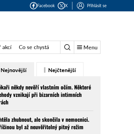
Facebook
X
Přihlásit se
 akcí
Co se chystá
Menu
Nejnovější
Nejčtenější
ékaři někdy nevěří vlastním očím. Některé
ehody vznikají při bizarních intimních
rách
htěla zhubnout, ale skončila v nemocnici.
říčinou byl až neuvěřitelný pitný režim