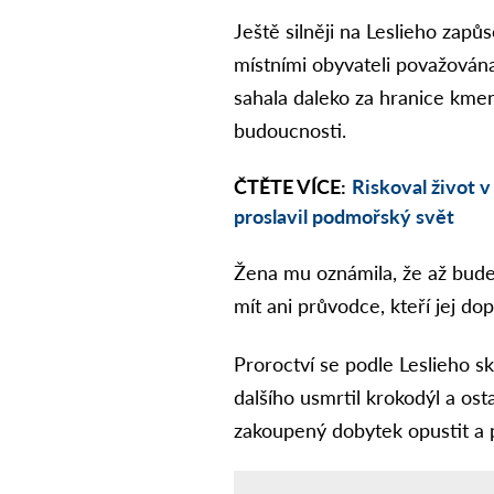
Ještě silněji na Leslieho zapů
místními obyvateli považován
sahala daleko za hranice kmen
budoucnosti.
ČTĚTE VÍCE:
Riskoval život 
proslavil podmořský svět
Žena mu oznámila, že až bude
mít ani průvodce, kteří jej dop
Proroctví se podle Leslieho sk
dalšího usmrtil krokodýl a osta
zakoupený dobytek opustit a 