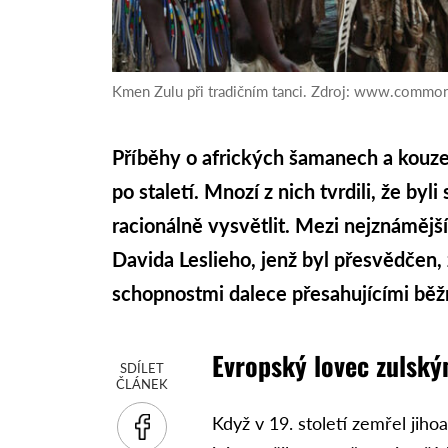
Kmen Zulu při tradičním tanci. Zdroj: www.commo
Příběhy o afrických šamanech a kouzel
po staletí. Mnozí z nich tvrdili, že byl
racionálně vysvětlit. Mezi nejznámější
Davida Leslieho, jenž byl přesvědčen, 
schopnostmi dalece přesahujícími běž
Evropský lovec zulsk
SDÍLET
ČLÁNEK
Když v 19. století zemřel jiho