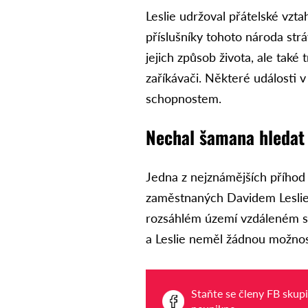
Leslie udržoval přátelské vzt
příslušníky tohoto národa str
jejich způsob života, ale také t
zaříkávači. Některé události 
schopnostem.
Nechal šamana hledat 
Jedna z nejznámějších příhod
zaměstnaných Davidem Leslie
rozsáhlém území vzdáleném st
a Leslie neměl žádnou možnost z
Staňte se členy FB skup