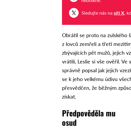
neunikne.
Sledujte nás na
síti X
, k
Obrátil se proto na zulského 
z lovců zemřeli a třetí mezití
zbývajících pět mužů, jejich v
vrátili, Leslie si vše ověřil.
správně popsal jak jejich vze
se k jeho velkému údivu všech
přesvědčen, že běžným způs
získat.
Předpověděla mu
o