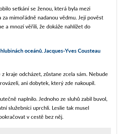
sobilo setkání se ženou, která byla mezi
a za mimořádně nadanou vědmu. Její pověst
e a mnozí věřili, že dokáže nahlížet do
v hlubinách oceánů. Jacques-Yves Cousteau
 z kraje odcházet, zůstane zcela sám. Nebude
rovázeli, ani dobytek, který zde nakoupil.
utečně naplnilo. Jednoho ze sluhů zabil buvol,
tní služebníci uprchli. Leslie tak musel
pokračovat v cestě bez něj.