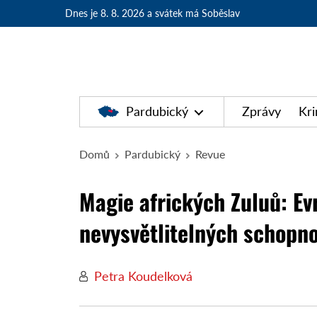
Dnes je 8. 8. 2026
a svátek má Soběslav
Pardubický
Zprávy
Kri
Domů
Pardubický
Revue
Magie afrických Zuluů: Evr
nevysvětlitelných schopno
Petra Koudelková