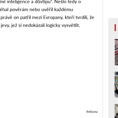
né inteligence a důvtipu“. Nešlo tedy o
léhal pověrám nebo uvěřil každému
ávě on patřil mezi Evropany, kteří tvrdili, že
evy, jež si nedokázali logicky vysvětlit.
Reklama