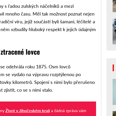
ahy s řadou zulských náčelníků a mezi
ávil mnoho času. Měl tak možnost poznat nejen
radiční víru, jejíž součástí byli šamani, léčitelé a
v něm vzbudily hluboký respekt k jejich údajným
ztracené lovce
 se odehrála roku 1875. Osm lovců
m se vydalo na výpravu rozptýlenou po
ovky kilometrů. Spojení s nimi bylo přerušeno
jistit, co se s nimi stalo.
iny
Život v Jihočeském kraji
a žádná zpráva vám