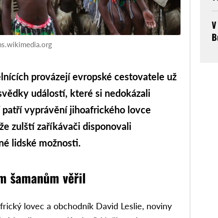
V
B
ns.wikimedia.org
nících provázejí evropské cestovatele už
i svědky událostí, které si nedokázali
 patří vyprávění jihoafrického lovce
že zulští zaříkávači disponovali
né lidské možnosti.
ým šamanům věřil
africký lovec a obchodník David Leslie, noviny