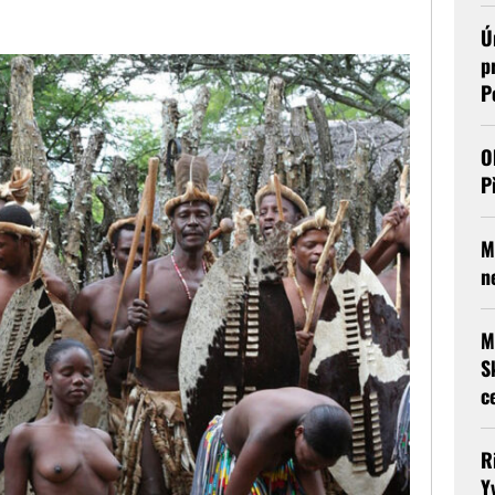
Ú
p
P
O
P
M
n
M
S
c
R
Y