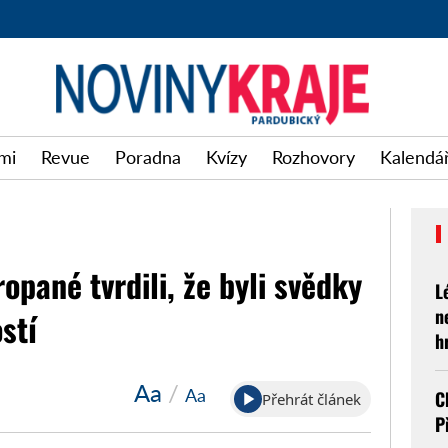
mi
Revue
Poradna
Kvízy
Rozhovory
Kalendář
opané tvrdili, že byli svědky
L
n
stí
h
Aa
/
Aa
C
Přehrát článek
P