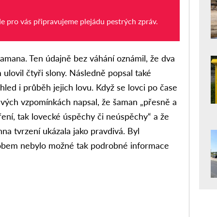
de pro vás připravujeme plejádu pestrých zpráv.
šamana. Ten údajně bez váhání oznámil, že dva
m ulovil čtyři slony. Následně popsal také
zhled i průběh jejich lovu. Když se lovci po čase
 Ve svých vzpomínkách napsal, že šaman „přesně a
zření, tak lovecké úspěchy či neúspěchy“ a že
na tvrzení ukázala jako pravdivá. Byl
obem nebylo možné tak podrobné informace
sud