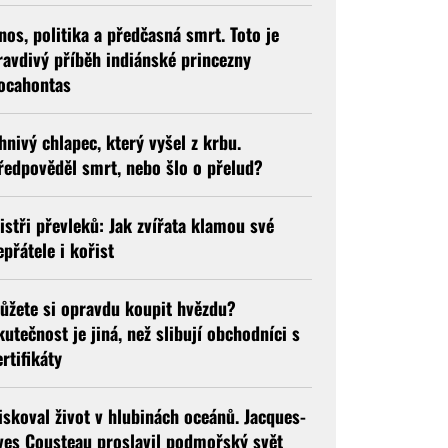
nos, politika a předčasná smrt. Toto je
ravdivý příběh indiánské princezny
ocahontas
hnivý chlapec, který vyšel z krbu.
ředpověděl smrt, nebo šlo o přelud?
istři převleků: Jak zvířata klamou své
epřátele i kořist
ůžete si opravdu koupit hvězdu?
kutečnost je jiná, než slibují obchodníci s
ertifikáty
iskoval život v hlubinách oceánů. Jacques-
ves Cousteau proslavil podmořský svět