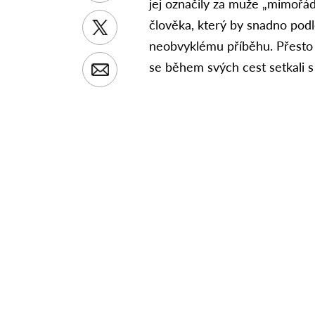
jej označily za muže „mimořád
člověka, který by snadno pod
neobvyklému příběhu. Přesto pr
se během svých cest setkali s j