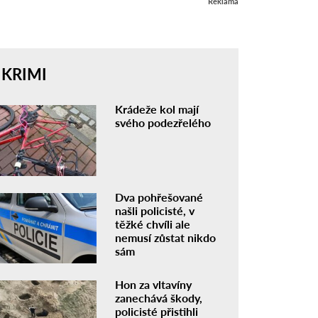
Reklama
KRIMI
Krádeže kol mají
svého podezřelého
Dva pohřešované
našli policisté, v
těžké chvíli ale
nemusí zůstat nikdo
sám
Hon za vltavíny
zanechává škody,
policisté přistihli