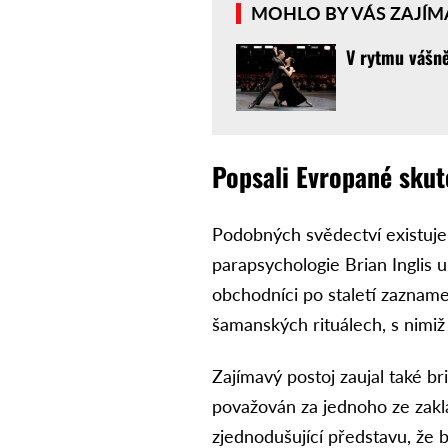
MOHLO BY VÁS ZAJÍM
V rytmu vášně
Popsali Evropané sku
Podobných svědectví existuje 
parapsychologie Brian Inglis u
obchodníci po staletí zazname
šamanských rituálech, s nimiž 
Zajímavý postoj zaujal také b
považován za jednoho ze zakl
zjednodušující představu, že 