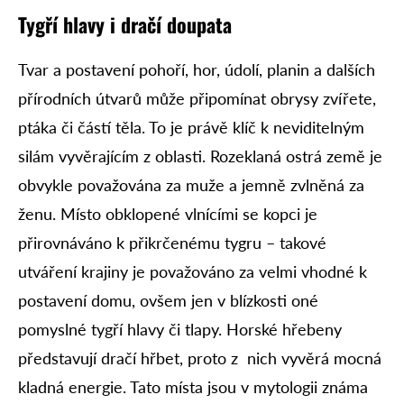
Tygří hlavy i dračí doupata
Tvar a postavení pohoří, hor, údolí, planin a dalších
přírodních útvarů může připomínat obrysy zvířete,
ptáka či částí těla. To je právě klíč k neviditelným
silám vyvěrajícím z oblasti. Rozeklaná ostrá země je
obvykle považována za muže a jemně zvlněná za
ženu. Místo obklopené vlnícími se kopci je
přirovnáváno k přikrčenému tygru – takové
utváření krajiny je považováno za velmi vhodné k
postavení domu, ovšem jen v blízkosti oné
pomyslné tygří hlavy či tlapy. Horské hřebeny
představují dračí hřbet, proto z nich vyvěrá mocná
kladná energie. Tato místa jsou v mytologii známa