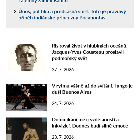
Tajemný zámek Radim
Únos, politika a předčasná smrt. Toto je pravdivý
příběh indiánské princezny Pocahontas
Riskoval život v hlubinách oceánů.
Jacques-Yves Cousteau proslavil
podmořský svět
27. 7. 2026
V rytmu vášně až do svítání. Tango je
duší Buenos Aires
24. 7. 2026
Dominikáni mezi vzdělaností a
inkvizicí. Dodnes budí silné emoce
23. 7. 2026