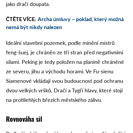
jako dračí doupata.
ČTĚTE VÍCE:
Archa úmluvy – poklad, který možná
nemá být nikdy nalezen
Ideální stavební pozemek, podle mínění mistrů
feng-šuej, je chráněn ze tří stran před negativními
silami. Peking je tedy položen na planině chráněné
ze severu, jihu a východu horami. Ve Fu-sienu
Siamenové vkládají svou budoucnost pod ochranu
dvou velkých vršků, Dračí a Tygří hlavy, které stojí
na protilehlých březích městského zálivu.
Rovnováha sil