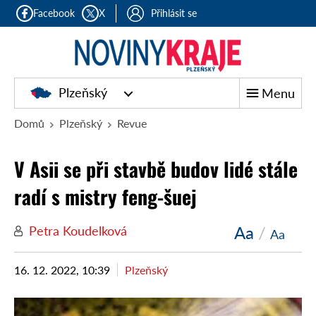
Facebook
X
Přihlásit se
Plzeňský
Menu
Domů
Plzeňský
Revue
V Asii se při stavbě budov lidé stále
radí s mistry feng-šuej
Aa
/
Petra Koudelková
Aa
16. 12. 2022, 10:39
Plzeňský