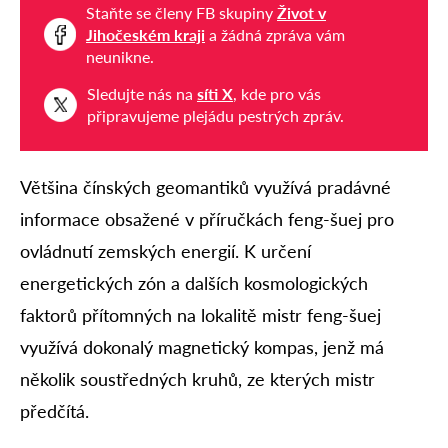
Staňte se členy FB skupiny
Život v
Jihočeském kraji
a žádná zpráva vám
neunikne.
Sledujte nás na
síti X
, kde pro vás
připravujeme plejádu pestrých zpráv.
Většina čínských geomantiků využívá pradávné
informace obsažené v příručkách feng-šuej pro
ovládnutí zemských energií. K určení
energetických zón a dalších kosmologických
faktorů přítomných na lokalitě mistr feng-šuej
využívá dokonalý magnetický kompas, jenž má
několik soustředných kruhů, ze kterých mistr
předčítá.