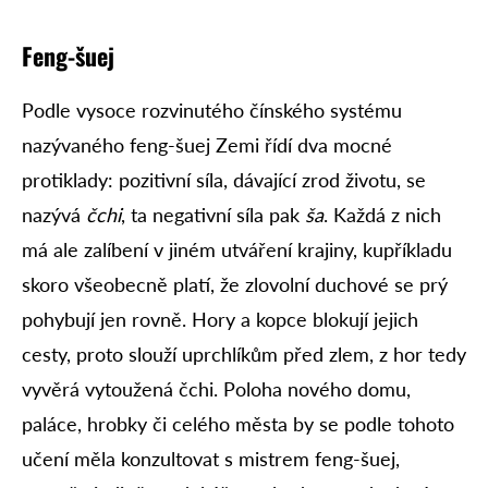
Feng-šuej
Podle vysoce rozvinutého čínského systému
nazývaného feng-šuej Zemi řídí dva mocné
protiklady: pozitivní síla, dávající zrod životu, se
nazývá
čchi
, ta negativní síla pak
ša
. Každá z nich
má ale zalíbení v jiném utváření krajiny, kupříkladu
skoro všeobecně platí, že zlovolní duchové se prý
pohybují jen rovně. Hory a kopce blokují jejich
cesty, proto slouží uprchlíkům před zlem, z hor tedy
vyvěrá vytoužená čchi. Poloha nového domu,
paláce, hrobky či celého města by se podle tohoto
učení měla konzultovat s mistrem feng-šuej,