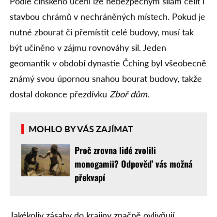
Podle čínského učení lze nebezpečným silám čelit i
stavbou chrámů v nechráněných místech. Pokud je
nutné zbourat či přemístit celé budovy, musí tak
být učiněno v zájmu rovnováhy sil. Jeden
geomantik v období dynastie Čching byl všeobecně
známý svou úpornou snahou bourat budovy, takže
dostal dokonce přezdívku
Zboř dům
.
MOHLO BY VÁS ZAJÍMAT
Proč zrovna lidé zvolili
monogamii? Odpověď vás možná
překvapí
Jakékoliv zásahy do krajiny značně ovlivňují