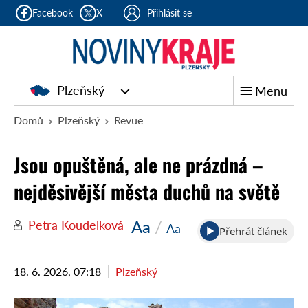
Facebook
X
Přihlásit se
Plzeňský
Menu
Domů
Plzeňský
Revue
Jsou opuštěná, ale ne prázdná –
nejděsivější města duchů na světě
Aa
/
Petra Koudelková
Aa
Přehrát článek
18. 6. 2026, 07:18
Plzeňský