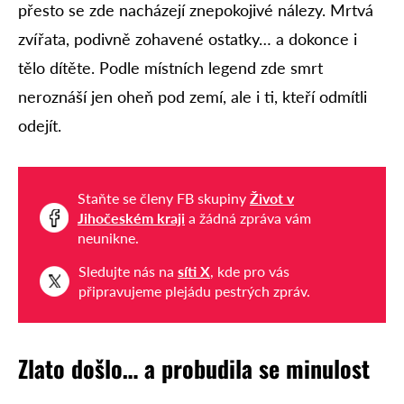
přesto se zde nacházejí znepokojivé nálezy. Mrtvá
zvířata, podivně zohavené ostatky… a dokonce i
tělo dítěte. Podle místních legend zde smrt
neroznáší jen oheň pod zemí, ale i ti, kteří odmítli
odejít.
Staňte se členy FB skupiny
Život v
Jihočeském kraji
a žádná zpráva vám
neunikne.
Sledujte nás na
síti X
, kde pro vás
připravujeme plejádu pestrých zpráv.
Zlato došlo… a probudila se minulost