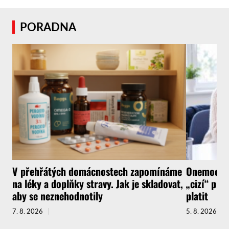
PORADNA
V přehřátých domácnostech zapomínáme
Onemocnít
na léky a doplňky stravy. Jak je skladovat,
„cizí“ pra
aby se neznehodnotily
platit
7. 8. 2026
5. 8. 2026