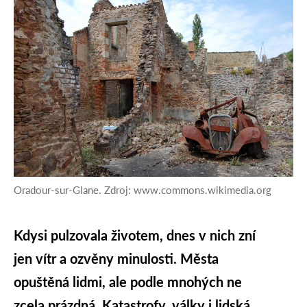
Oradour-sur-Glane. Zdroj: www.commons.wikimedia.org
Kdysi pulzovala životem, dnes v nich zní
jen vítr a ozvěny minulosti. Města
opuštěná lidmi, ale podle mnohých ne
zcela prázdná. Katastrofy, války i lidská