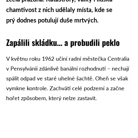
chamtivost z nich udělaly místa, kde se
prý dodnes potulují duše mrtvých.
Zapálili skládku… a probudili peklo
V květnu roku 1962 učiní radní městečka Centralia
v Pensylvánii zdánlivě banální rozhodnutí – nechají
spálit odpad ve staré uhelné šachtě. Oheň se však
vymkne kontrole. Zachvátí celé podzemí a začne
hořet způsobem, který nelze zastavit.