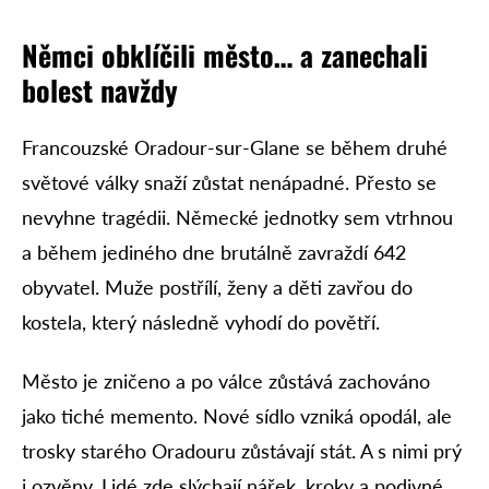
Němci obklíčili město… a zanechali
bolest navždy
Francouzské Oradour-sur-Glane se během druhé
světové války snaží zůstat nenápadné. Přesto se
nevyhne tragédii. Německé jednotky sem vtrhnou
a během jediného dne brutálně zavraždí 642
obyvatel. Muže postřílí, ženy a děti zavřou do
kostela, který následně vyhodí do povětří.
Město je zničeno a po válce zůstává zachováno
jako tiché memento. Nové sídlo vzniká opodál, ale
trosky starého Oradouru zůstávají stát. A s nimi prý
i ozvěny. Lidé zde slýchají nářek, kroky a podivné