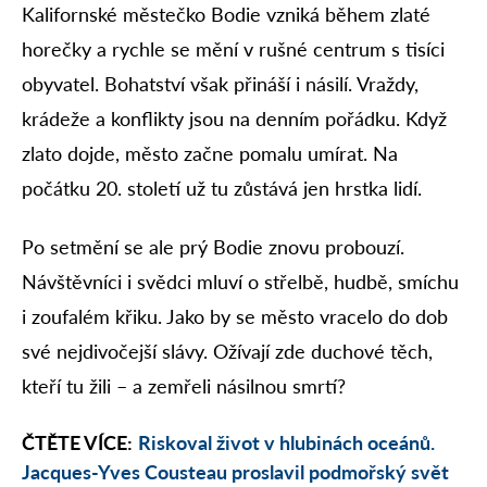
Kalifornské městečko Bodie vzniká během zlaté
horečky a rychle se mění v rušné centrum s tisíci
obyvatel. Bohatství však přináší i násilí. Vraždy,
krádeže a konflikty jsou na denním pořádku. Když
zlato dojde, město začne pomalu umírat. Na
počátku 20. století už tu zůstává jen hrstka lidí.
Po setmění se ale prý Bodie znovu probouzí.
Návštěvníci i svědci mluví o střelbě, hudbě, smíchu
i zoufalém křiku. Jako by se město vracelo do dob
své nejdivočejší slávy. Ožívají zde duchové těch,
kteří tu žili – a zemřeli násilnou smrtí?
ČTĚTE VÍCE:
Riskoval život v hlubinách oceánů.
Jacques-Yves Cousteau proslavil podmořský svět