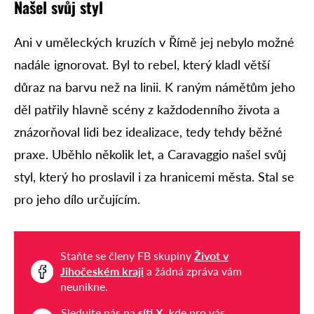
Našel svůj styl
Ani v uměleckých kruzích v Římě jej nebylo možné
nadále ignorovat. Byl to rebel, který kladl větší
důraz na barvu než na linii. K raným námětům jeho
děl patřily hlavně scény z každodenního života a
znázorňoval lidi bez idealizace, tedy tehdy běžné
praxe. Uběhlo několik let, a Caravaggio našel svůj
styl, který ho proslavil i za hranicemi města. Stal se
pro jeho dílo určujícím.
Staňte se členy FB skupiny
Život v
Jihočeském kraji
a žádná zpráva vám
neunikne.
Sledujte nás na
síti X
, kde pro vás