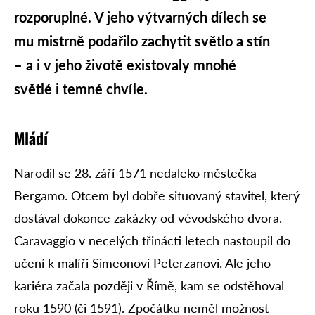
rozporuplné. V jeho výtvarných dílech se
mu mistrně podařilo zachytit světlo a stín
– a i v jeho životě existovaly mnohé
světlé i temné chvíle.
Mládí
Narodil se 28. září 1571 nedaleko městečka
Bergamo. Otcem byl dobře situovaný stavitel, který
dostával dokonce zakázky od vévodského dvora.
Caravaggio v necelých třinácti letech nastoupil do
učení k malíři Simeonovi Peterzanovi. Ale jeho
kariéra začala později v Římě, kam se odstěhoval
roku 1590 (či 1591). Zpočátku neměl možnost