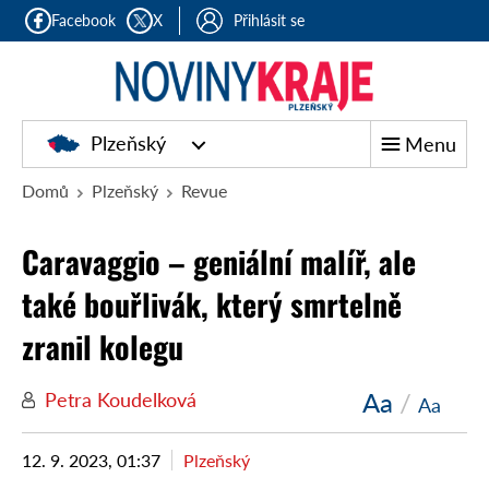
Facebook
X
Přihlásit se
Plzeňský
Menu
Domů
Plzeňský
Revue
Caravaggio – geniální malíř, ale
také bouřlivák, který smrtelně
zranil kolegu
Aa
/
Petra Koudelková
Aa
12. 9. 2023, 01:37
Plzeňský