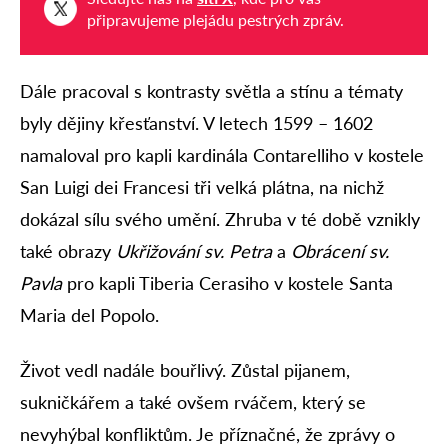
připravujeme plejádu pestrých zpráv.
Dále pracoval s kontrasty světla a stínu a tématy
byly dějiny křesťanství. V letech 1599 – 1602
namaloval pro kapli kardinála Contarelliho v kostele
San Luigi dei Francesi tři velká plátna, na nichž
dokázal sílu svého umění. Zhruba v té době vznikly
také obrazy
Ukřižování sv. Petra
a
Obrácení sv.
Pavla
pro kapli Tiberia Cerasiho v kostele Santa
Maria del Popolo.
Život vedl nadále bouřlivý. Zůstal pijanem,
sukničkářem a také ovšem rváčem, který se
nevyhýbal konfliktům. Je příznačné, že zprávy o