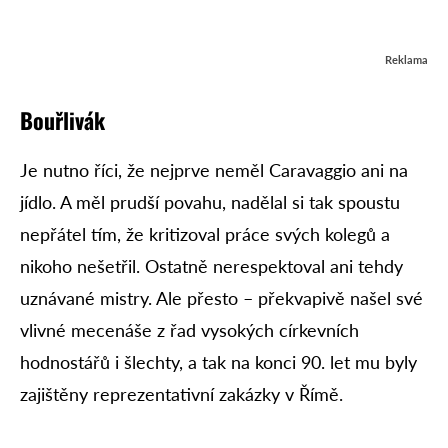
Reklama
Bouřlivák
Je nutno říci, že nejprve neměl Caravaggio ani na
jídlo. A měl prudší povahu, nadělal si tak spoustu
nepřátel tím, že kritizoval práce svých kolegů a
nikoho nešetřil. Ostatně nerespektoval ani tehdy
uznávané mistry. Ale přesto – překvapivě našel své
vlivné mecenáše z řad vysokých církevních
hodnostářů i šlechty, a tak na konci 90. let mu byly
zajištěny reprezentativní zakázky v Římě.