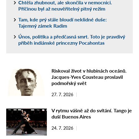
Chtěla zhubnout, ale skončila v nemocnici.
Příčinou byl až neuvěřitelný pitný režim
Tam, kde prý stále bloudí neklidné duše:
Tajemný zámek Radim
Únos, politika a předčasná smrt. Toto je pravdivý
příběh indiánské princezny Pocahontas
Riskoval život v hlubinách oceánů.
Jacques-Yves Cousteau proslavil
podmořský svět
27. 7. 2026
V rytmu vášně až do svítání. Tango je
duší Buenos Aires
24. 7. 2026