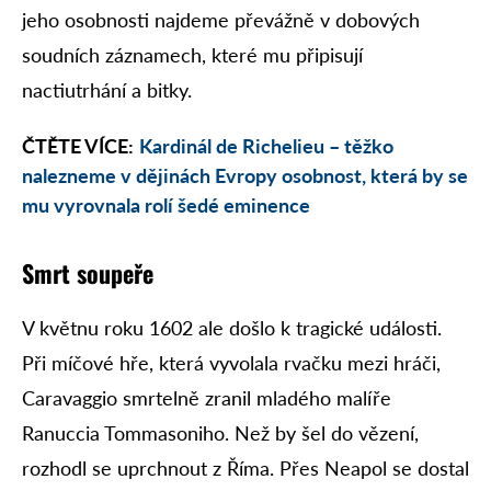
jeho osobnosti najdeme převážně v dobových
soudních záznamech, které mu připisují
nactiutrhání a bitky.
ČTĚTE VÍCE:
Kardinál de Richelieu – těžko
nalezneme v dějinách Evropy osobnost, která by se
mu vyrovnala rolí šedé eminence
Smrt soupeře
V květnu roku 1602 ale došlo k tragické události.
Při míčové hře, která vyvolala rvačku mezi hráči,
Caravaggio smrtelně zranil mladého malíře
Ranuccia Tommasoniho. Než by šel do vězení,
rozhodl se uprchnout z Říma. Přes Neapol se dostal