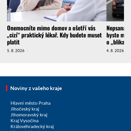
Onemocníte mimo domov a ošetří vás
Nepsaná ři
„cizí“ praktický lékař. Kdy budete muset
byste měli
platit
o „blikačk
5. 8. 2026
4. 8. 2026
Noviny z vašeho kraje
Hlavní město Praha
Jihočeský kraj
Jihomoravský kraj
Kraj Vysočina
Královéhradecký kraj