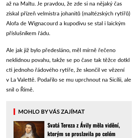
až na Maltu. Je pravdou, že zde si na nějaký čas
získal přízeň velmistra johanitů (maltézských rytířů)
Alofa de Wignacourd a kupodivu se stal i laickým
příslušníkem řádu.
Ale jak již bylo předesláno, měl mírně řečeno
neklidnou povahu, takže se po čase tak těžce dotkl
cti jednoho řádového rytíře, že skončil ve vězení
v La Valettě. Podařilo se mu uprchnout na Sicílii, ale
snil o Římě.
MOHLO BY VÁS ZAJÍMAT
Svatá Tereza z Ávily měla vidění,
kterým se proslavila po celém